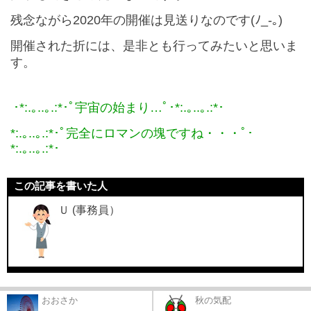
残念ながら
2020
年の開催は見送りなのです(ﾉ_-｡)
開催された折には、是非とも行ってみたいと思いま
す。
･*:.｡..｡.:*･ﾟ宇宙の始まり…
ﾟ･*:.｡..｡.:*･
*:.｡..｡.:*･ﾟ完全にロマンの塊ですね・・・ﾟ･
*:.｡..｡.:*･
この記事を書いた人
Ｕ (事務員）
おおさか
秋の気配