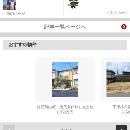
＞次のページ
＜ 前のページ
記事一覧ページへ
おすすめ物件
桂稲荷山町 建築条件無し売土地
下津林六反
1,850万円
6,5