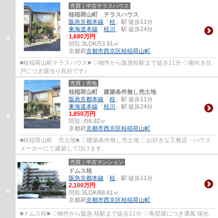
売買｜中古テラスハウス
桂稲荷山町 テラスハウス
阪急京都本線
「
桂
」駅 徒歩11分
東海道本線
「
桂川
」駅 徒歩24分
1,680万円
間取:
3LDK/53.91㎡
京都府
京都市西京区
桂稲荷山町
■桂稲荷山町テラスハウス■ ◇物件から阪急桂駅まで徒歩11分 ◇南向き住
戸につき陽当り良好です♪
売買｜売地
桂稲荷山町 建築条件無し売土地
阪急京都本線
「
桂
」駅 徒歩11分
東海道本線
「
桂川
」駅 徒歩24分
1,850万円
間取:
-/56.92㎡
京都府
京都市西京区
桂稲荷山町
■桂稲荷山町 売土地■ ◇建築条件無し売土地 ◇お好きな工務店・ハウス
メーカーにて建築して頂けます。
売買｜中古マンション
ドムス桂
阪急京都本線
「
桂
」駅 徒歩11分
2,100万円
間取:
3LDK/68.81㎡
京都府
京都市西京区
桂稲荷山町
■ドムス桂■ ◇物件から阪急 桂駅まで徒歩11分 ◇角部屋につき通風 採光