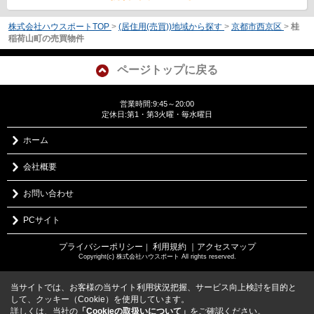
株式会社ハウスポートTOP
>
(居住用(売買))地域から探す
>
京都市西京区
>
桂
稲荷山町の売買物件
ページトップに戻る
営業時間:9:45～20:00
定休日:第1・第3火曜・毎水曜日
ホーム
会社概要
お問い合わせ
PCサイト
プライバシーポリシー
利用規約
｜アクセスマップ
｜
Copyright(c) 株式会社ハウスポート All rights reserved.
当サイトでは、お客様の当サイト利用状況把握、サービス向上検討を目的と
して、クッキー（Cookie）を使用しています。
詳しくは、当社の
「Cookieの取扱いについて」
をご確認ください。