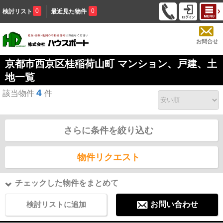
0
0
検討リスト
最近見た物件
お問合せ
京都市西京区桂稲荷山町 マンション、戸建、土
地一覧
4
該当物件
件
さらに条件を絞り込む
物件リクエスト
チェックした物件をまとめて
検討リストに追加
お問い合わせ