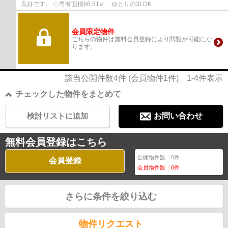
良好です。 ◇専有面積68.81㎡ ゆとりの3LDK
会員限定物件
こちらの物件は無料会員登録により閲覧が可能にな
ります。
該当公開件数
4
件 (会員物件
1
件)
1-4
件表示
チェックした物件をまとめて
検討リストに追加
お問い合わせ
無料会員登録はこちら
公開物件数：
0
件
会員登録
会員物件数：
0
件
さらに条件を絞り込む
物件リクエスト