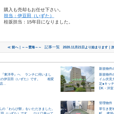
購入も売却もお任せ下さい。
担当：伊豆田（いずた）
桂坂担当：15年目になりました。
記事一覧
≪ 前へ｜～～雲海～～
2020.11月21日より始まります｜
新規物件
 『東洋亭』へ ランチに伺いまし
新規物件
業の伊豆田（いずた）です。 相変
イム伏見大
...
定●キッチ
DK・洋室
管理物件
んの「わらび餅」をいただきました。
草引き更
田（いずた）です。 ひと口食べて
町 建築