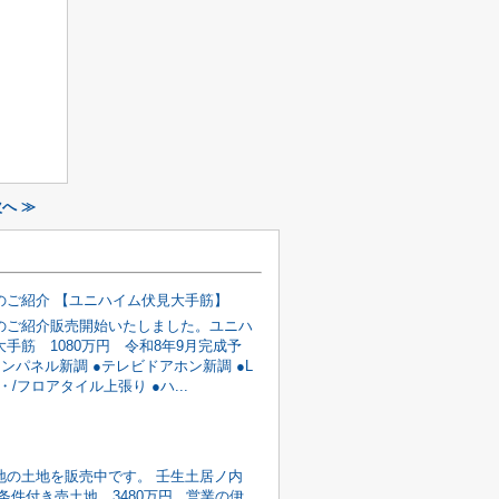
次へ ≫
のご紹介 【ユニハイム伏見大手筋】
のご紹介販売開始いたしました。ユニハ
手筋 1080万円 令和8年9月完成予
ンパネル新調 ●テレビドアホン新調 ●L
・/フロアタイル上張り ●ハ...
地の土地を販売中です。 壬生土居ノ内
条件付き売土地 3480万円 営業の伊