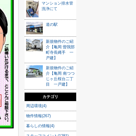
マンション排水管
洗浄にて
道の駅
新規物件のご紹
介【亀岡 曽我部
町寺長縄手 一
戸建】
新規物件のご紹
介【亀岡 南つつ
じヶ丘桜台二丁
目 一戸建】
カテゴリ
周辺環境(4)
物件情報(267)
暮らしの情報(4)
スタッフコメント(1281)