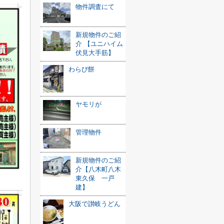
物件調査にて
新規物件のご紹
介 【ユニハイム
伏見大手筋】
わらび餅
ヤモリが
管理物件
新規物件のご紹
介【八木町八木
東久保 一戸
建】
大阪で讃岐うどん