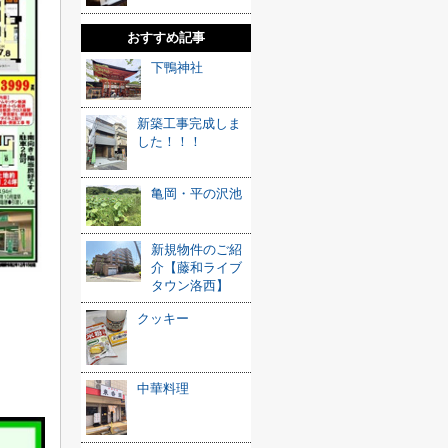
おすすめ記事
下鴨神社
新築工事完成しま
した！！！
亀岡・平の沢池
新規物件のご紹
介【藤和ライブ
タウン洛西】
クッキー
中華料理