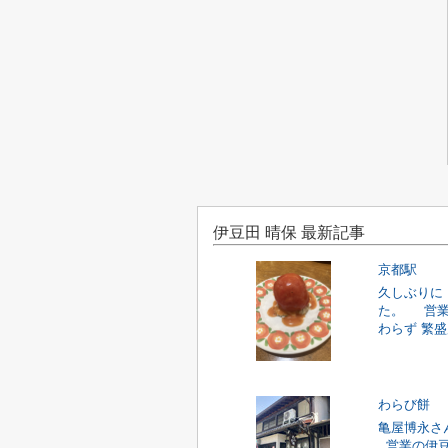
伊豆田 晴保 最新記事
京都駅
久しぶりに
た。 営
わらず 繁盛店
わらび餅
亀屋博永さ
営業の伊豆