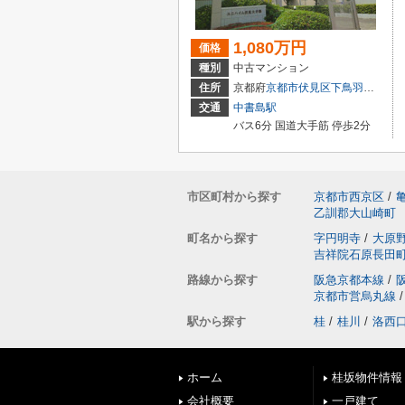
1,080万円
価格
種別
中古マンション
住所
京都府
京都市伏見区
下鳥羽広長町
交通
中書島駅
バス6分 国道大手筋 停歩2分
市区町村から探す
京都市西京区
/
乙訓郡大山崎町
町名から探す
字円明寺
/
大原
吉祥院石原長田
路線から探す
阪急京都本線
/
京都市営烏丸線
/
駅から探す
桂
/
桂川
/
洛西
ホーム
桂坂物件情報
会社概要
一戸建て