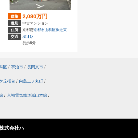
2,080万円
価格
種別
中古マンション
住所
京都府
京都市山科区
椥辻東浦町
交通
椥辻駅
徒歩6分
科区
/
宇治市
/
長岡京市
/
ケ丘桜台
/
向島二ノ丸町
/
線
/
京福電気鉄道嵐山本線
/
株式会社ハ