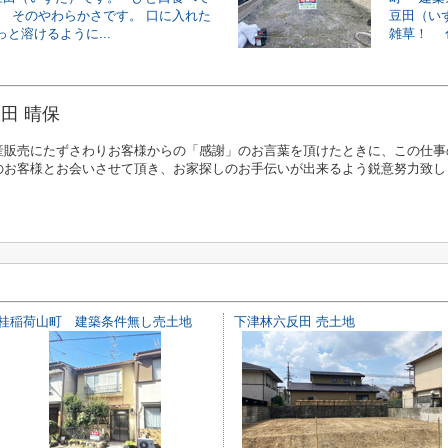
、 そのやわらかさです。 口に入れた
豆田（い
と溶けるように...
雑草！ 色
田 晴保
産販売にたずさわりお客様からの「感謝」のお言葉を頂けたときに、この仕事
のお客様とお会いさせて頂き、お家探しのお手伝いが出来るよう鋭意努力致し
桂稲荷山町 建築条件無し売土地
下津林六反田 売土地