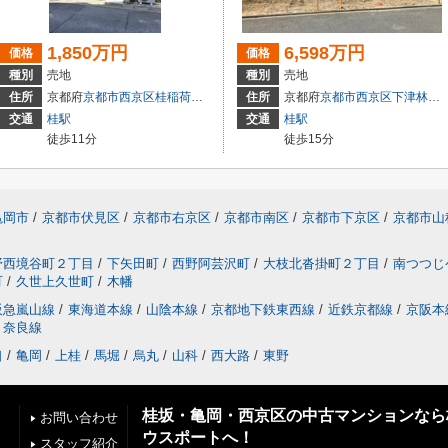
1,850万円
6,598万円
価格
価格
種別
売地
種別
売地
住所
京都府
京都市西京区
桂稲荷山町
住所
京都府
京都市西京区
下津林六反田
交通
桂駅
交通
桂駅
徒歩11分
徒歩15分
亀岡市
/
京都市伏見区
/
京都市右京区
/
京都市南区
/
京都市下京区
/
京都市山
野西境谷町２丁目
/
下矢田町
/
西野阿芸沢町
/
大枝北沓掛町２丁目
/
南つつじ
町
/
久世上久世町
/
木幡
阪急嵐山線
/
東海道本線
/
山陰本線
/
京都地下鉄東西線
/
近鉄京都線
/
京阪本
奈良線
口
/
亀岡
/
上桂
/
馬堀
/
烏丸
/
山科
/
西大路
/
東野
桂坂・亀岡・西京区の中古マンションなら
お問い合わせ
ウスポートへ！
スタッフ紹介