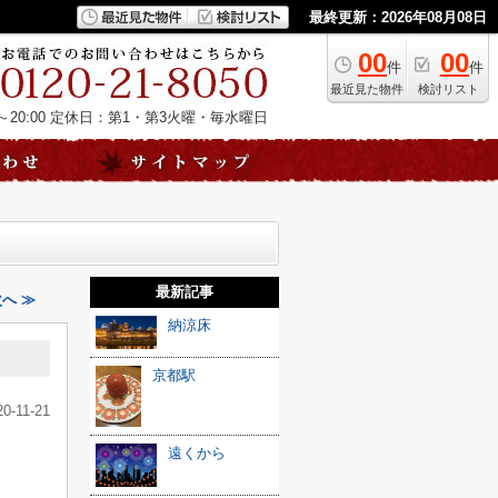
最終更新：2026年08月08日
00
00
件
件
最近見た物件
検討リスト
20:00
定休日：第1・第3火曜・毎水曜日
最新記事
次へ ≫
納涼床
京都駅
20-11-21
遠くから