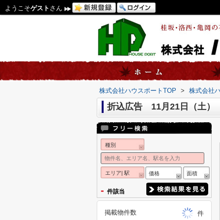
ようこそ
ゲスト
さん
株式会社ハウスポートTOP
>
株式会社
折込広告 11月21日（土）
種別
エリア| 駅
価格
面積
-
件該当
掲載物件数
件