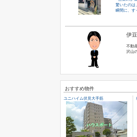
驚いたのは
瞬間に、すっ
伊豆
不動
沢山
おすすめ物件
ユニハイム伏見大手筋