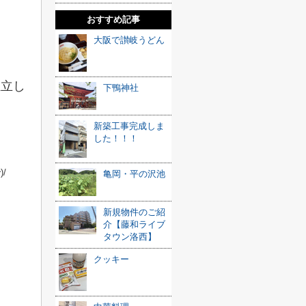
おすすめ記事
大阪で讃岐うどん
独立し
下鴨神社
新築工事完成しま
した！！！
-^)/
亀岡・平の沢池
新規物件のご紹
介【藤和ライブ
タウン洛西】
クッキー