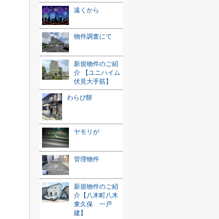
遠くから
物件調査にて
新規物件のご紹
介 【ユニハイム
伏見大手筋】
わらび餅
ヤモリが
管理物件
新規物件のご紹
介【八木町八木
東久保 一戸
建】