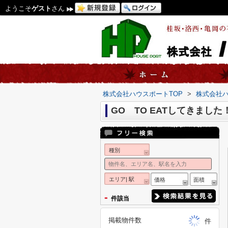
ようこそ
ゲスト
さん
株式会社ハウスポートTOP
>
株式会社
GO TO EATしてきました
種別
エリア| 駅
価格
面積
-
件該当
掲載物件数
件