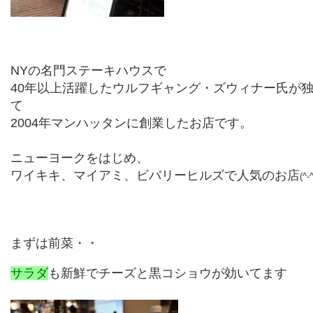
NY
の名門ステーキハウスで
40
年以上活躍したウルフギャング・ズウィナー氏が
て
2004
年マンハッタンに創業したお店です。
ニューヨークをはじめ、
ワイキキ、マイアミ、ビバリーヒルズで人気のお店
(^
まずは前菜・・
サラダ
も新鮮でチーズと黒コショウが効いてます