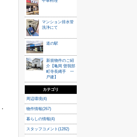
中華料理
マンション排水管
洗浄にて
道の駅
新規物件のご紹
介【亀岡 曽我部
町寺長縄手 一
戸建】
カテゴリ
周辺環境(4)
・
物件情報(267)
暮らしの情報(4)
スタッフコメント(1282)