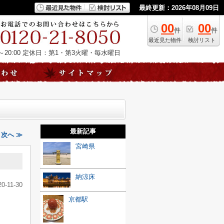
最終更新：2026年08月09日
00
00
件
件
最近見た物件
検討リスト
20:00
定休日：第1・第3火曜・毎水曜日
最新記事
｜次へ ≫
宮崎県
納涼床
20-11-30
京都駅