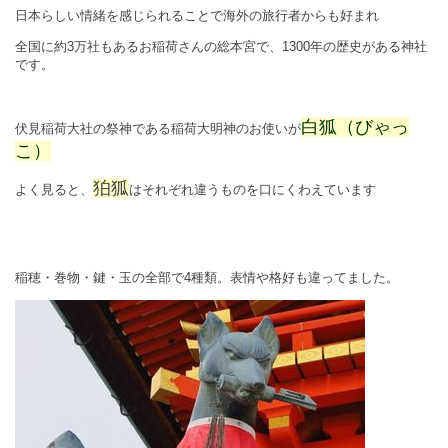
日本らしい情緒を感じられることで海外の旅行者からも好まれ
全国に約
3
万社もあるお稲荷さんの総本宮で、
1300
年の歴史がある神社
です。
白狐（びゃっ
伏見稲荷大社の祭神である稲荷大明神のお使いが
こ）
狛狐
よく見ると、
はそれぞれ違うものを口にくわえています
稲穂・巻物・鍵・玉の全部で
4
種類。表情や格好も違ってました。