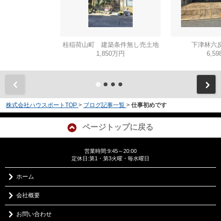
桂稲荷山町 建築条件無し売土地
下津林六反
1,850万円
6,5
株式会社ハウスポートTOP
>
ブログ記事一覧
>
仕事初めです
ページトップに戻る
営業時間:9:45～20:00
定休日:第1・第3火曜・毎水曜日
ホーム
会社概要
お問い合わせ