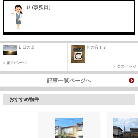
Ｕ (事務員）
初日の出
何の音！？
＜ 前のページ
＞次のページ
記事一覧ページへ
おすすめ物件