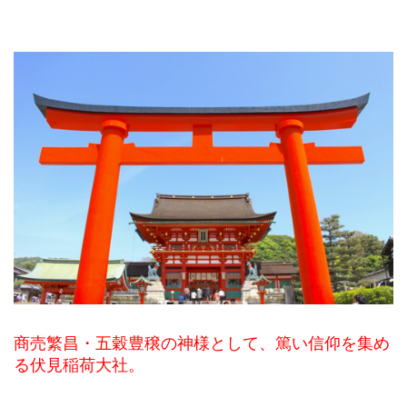
商売繁昌・五穀豊穣の神様として、篤い信仰を集め
る伏見稲荷大社。