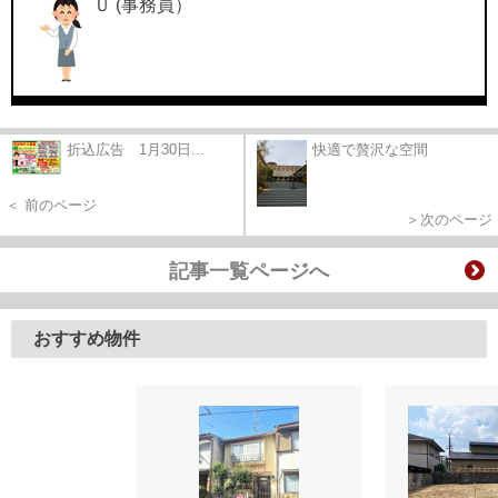
Ｕ (事務員）
折込広告 1月30日...
快適で贅沢な空間
＜ 前のページ
＞次のページ
記事一覧ページへ
おすすめ物件