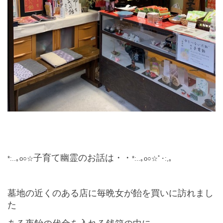
子育て幽霊のお話は・・
*:..｡o○☆
*:..｡o○☆ﾟ･:,｡
墓地の近くのある店に毎晩女が飴を買いに訪れまし
た