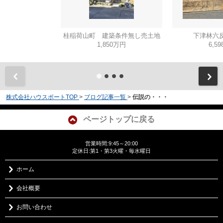
桂稲荷山町 建築条件無し売土地
下津林六反
1,850万円
6,5
株式会社ハウスポートTOP
>
ブログ記事一覧
>
伝説の・・・
ページトップに戻る
営業時間:9:45～20:00
定休日:第1・第3火曜・毎水曜日
ホーム
会社概要
お問い合わせ