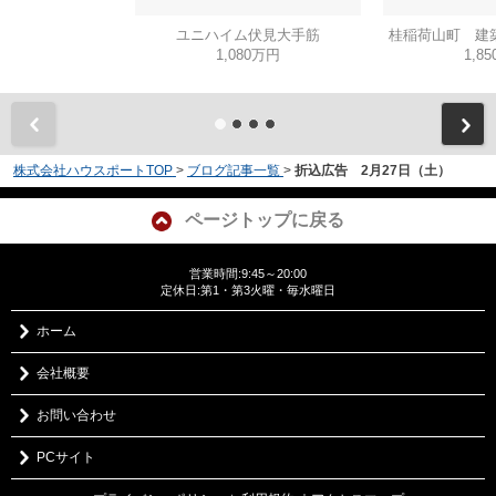
ユニハイム伏見大手筋
桂稲荷山町 建
1,080万円
1,8
株式会社ハウスポートTOP
>
ブログ記事一覧
>
折込広告 2月27日（土）
ページトップに戻る
営業時間:9:45～20:00
定休日:第1・第3火曜・毎水曜日
ホーム
会社概要
お問い合わせ
PCサイト