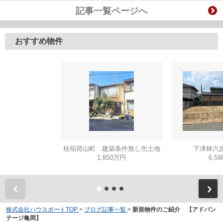
記事一覧ページへ
おすすめ物件
桂稲荷山町 建築条件無し売土地
下津林六反
1,850万円
6,5
株式会社ハウスポートTOP
>
ブログ記事一覧
>
新規物件のご紹介 【アドバン
テージ亀岡】