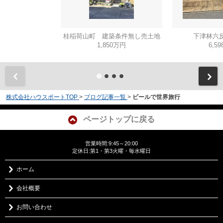
桂稲荷山町 建築条件無し売土地
下津林六反
1,850万円
6,5
株式会社ハウスポートTOP
>
ブログ記事一覧
>
ビールで世界旅行
ページトップに戻る
営業時間:9:45～20:00
定休日:第1・第3火曜・毎水曜日
ホーム
会社概要
お問い合わせ