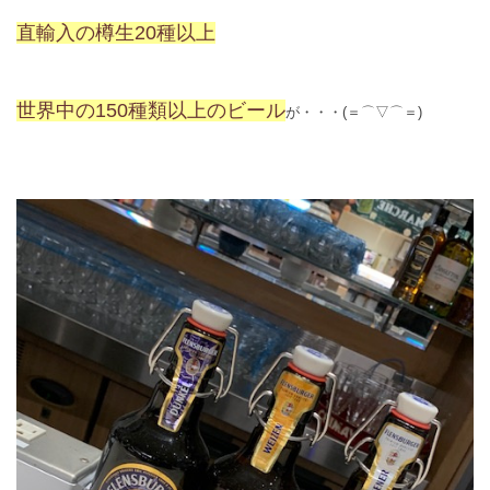
直輸入の樽生
20
種以上
世界中の
150
種類以上のビール
が・・・(＝⌒▽⌒＝)