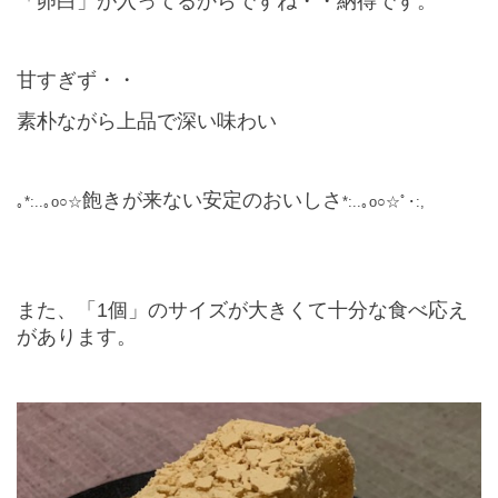
「卵白」が入ってるからですね・・納得です。
甘すぎず・・
素朴ながら上品で深い味わい
飽きが来ない安定のおいしさ
｡*:..｡o○☆
*:..｡o○☆ﾟ･:,
また、「
1
個」のサイズが大きくて十分な食べ応え
があります。