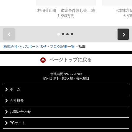
桂稲荷山町 建築条件無し売土地
下津林六反
1,850万円
6,5
株式会社ハウスポートTOP
>
ブログ記事一覧
>
祇園
ページトップに戻る
営業時間:9:45～20:00
定休日:第1・第3火曜・毎水曜日
ホーム
会社概要
お問い合わせ
PCサイト