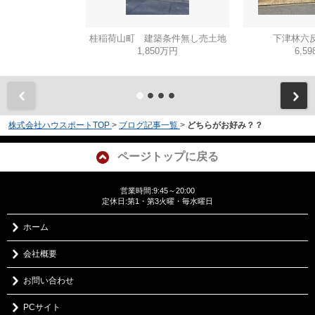
桂稲荷山町 建築条件無し売土地
下津林六反
1,850万円
6,5
株式会社ハウスポートTOP
>
ブログ記事一覧
>
どちらがお好み？？
ページトップに戻る
営業時間:9:45～20:00
定休日:第1・第3火曜・毎水曜日
ホーム
会社概要
お問い合わせ
PCサイト