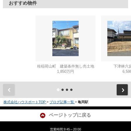
おすすめ物件
桂稲荷山町 建築条件無し売土地
下津林六反
1,850万円
6,5
株式会社ハウスポートTOP
>
ブログ記事一覧
>
亀岡駅
ページトップに戻る
営業時間:9:45～20:00