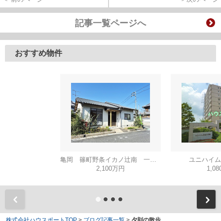
記事一覧ページへ
おすすめ物件
亀岡 篠町野条イカノ辻南 一戸建
ユニハイム
2,100万円
1,0
株式会社ハウスポートTOP
>
ブログ記事一覧
>
夕刻の散歩