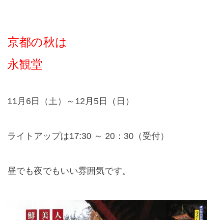
京都の秋は
永観堂
11
月
6
日（土）～
12
月
5
日（日）
ライトアップは
17:
30
～
20
：
30
（受付）
昼でも夜でもいい雰囲気です。