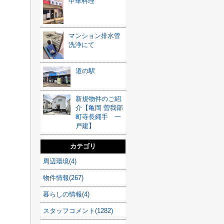
中華料理
マンション排水管
洗浄にて
道の駅
新規物件のご紹
介【亀岡 曽我部
町寺長縄手 一
戸建】
カテゴリ
周辺環境(4)
物件情報(267)
暮らしの情報(4)
スタッフコメント(1282)