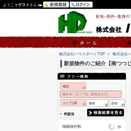
ようこそ
ゲスト
さん
株式会社ハウスポートTOP
>
株式会社
新規物件のご紹介【南つつ
種別
エリア| 駅
価格
面積
-
件該当
掲載物件数
件