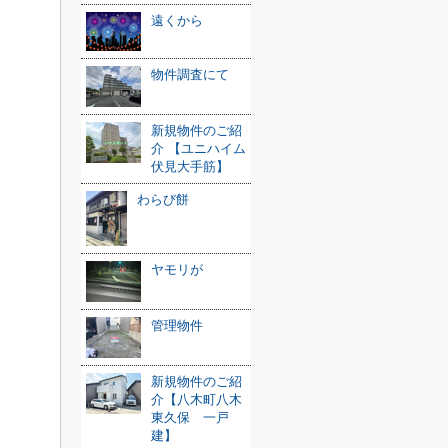
遠くから
物件調査にて
新規物件のご紹
介 【ユニハイム
伏見大手筋】
わらび餅
ヤモリが
管理物件
新規物件のご紹
介【八木町八木
東久保 一戸
建】