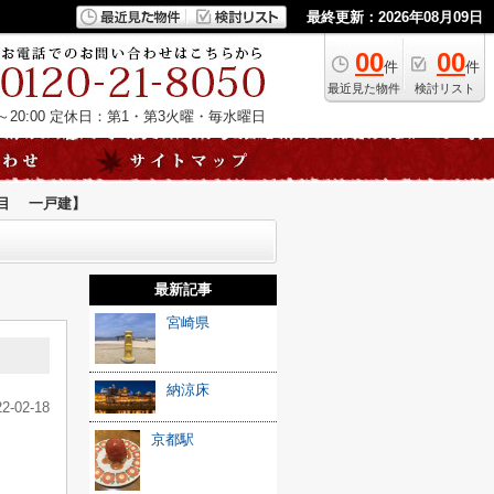
最終更新：2026年08月09日
00
00
件
件
最近見た物件
検討リスト
20:00
定休日：第1・第3火曜・毎水曜日
目 一戸建】
最新記事
宮崎県
】
納涼床
22-02-18
京都駅