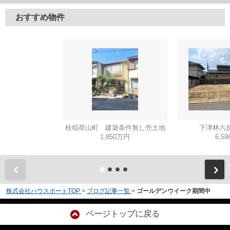
おすすめ物件
桂稲荷山町 建築条件無し売土地
下津林六反
1,850万円
6,5
株式会社ハウスポートTOP
>
ブログ記事一覧
>
ゴールデンウイーク期間中
ページトップに戻る