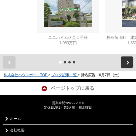
ユニハイム伏見大手筋
桂稲荷山町 建
1,080万円
1,8
株式会社ハウスポートTOP
>
ブログ記事一覧
>
折込広告 6月7日（土）
ページトップに戻る
営業時間:9:45～20:00
定休日:第1・第3火曜・毎水曜日
ホーム
会社概要