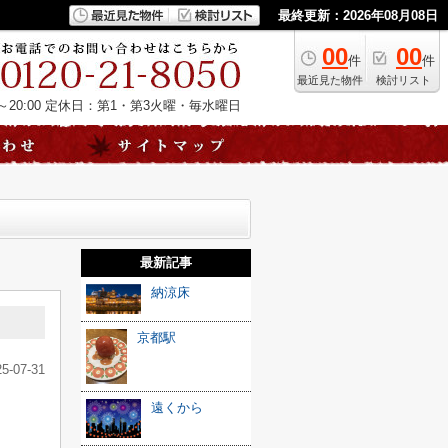
最終更新：2026年08月08日
00
00
件
件
最近見た物件
検討リスト
20:00
定休日：第1・第3火曜・毎水曜日
最新記事
納涼床
京都駅
25-07-31
遠くから