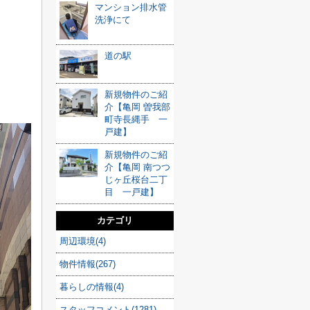
マンション排水管
洗浄にて
道の駅
新規物件のご紹
介【亀岡 曽我部
町寺長縄手 一
戸建】
新規物件のご紹
介【亀岡 南つつ
じヶ丘桜台二丁
目 一戸建】
カテゴリ
周辺環境(4)
物件情報(267)
暮らしの情報(4)
スタッフコメント(1281)