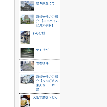
物件調査にて
新規物件のご紹
介 【ユニハイム
伏見大手筋】
わらび餅
ヤモリが
管理物件
新規物件のご紹
介【八木町八木
東久保 一戸
建】
大阪で讃岐うどん