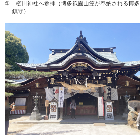
①
櫛田神社へ参拝（博多祇園山笠が奉納される博多
鎮守）