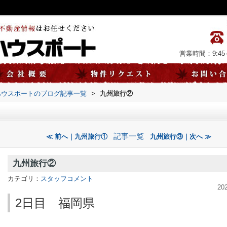
営業時間：9:45～
ハウスポートのブログ記事一覧
>
九州旅行②
記事一覧
≪ 前へ｜九州旅行①
九州旅行③｜次へ ≫
九州旅行②
カテゴリ：
スタッフコメント
20
2日目 福岡県