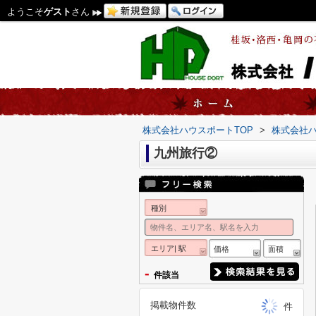
ようこそ
ゲスト
さん
株式会社ハウスポートTOP
>
株式会社
九州旅行②
種別
エリア| 駅
価格
面積
-
件該当
掲載物件数
件