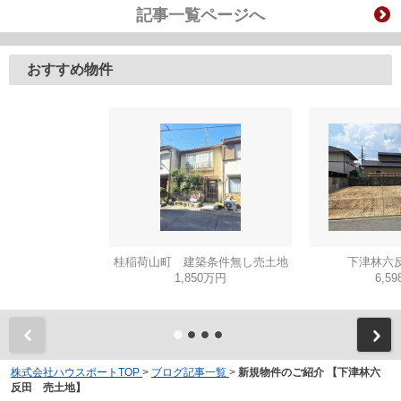
記事一覧ページへ
おすすめ物件
桂稲荷山町 建築条件無し売土地
下津林六反
1,850万円
6,5
株式会社ハウスポートTOP
>
ブログ記事一覧
>
新規物件のご紹介 【下津林六
反田 売土地】