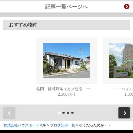
記事一覧ページへ
おすすめ物件
亀岡 篠町野条イカノ辻南 一戸建
ユニハイム
2,100万円
1,0
株式会社ハウスポートTOP
>
ブログ記事一覧
>
そうだったのか・・