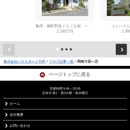
亀岡 篠町野条イカノ辻南 一戸建
ユニハイム
2,100万円
1,0
株式会社ハウスポートTOP
>
ブログ記事一覧
>
岡崎方面へ②
ページトップに戻る
営業時間:9:45～20:00
定休日:第1・第3火曜・毎水曜日
ホーム
会社概要
お問い合わせ