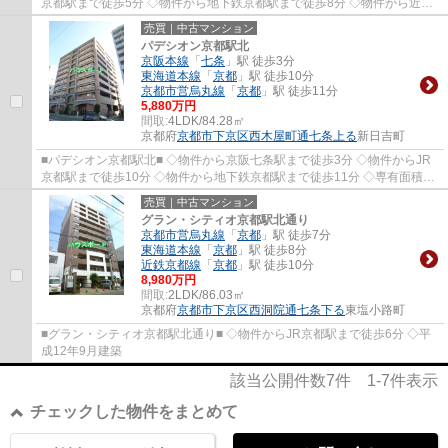
京都駅まで徒歩5分 ◇物件から地下鉄京都駅まで徒歩8分 ◇物件から近鉄
京都駅まで徒歩11分
売買｜中古マンション
パデシオン京都駅北
京阪本線
「
七条
」駅 徒歩3分
東海道本線
「
京都
」駅 徒歩10分
京都市営烏丸線
「
京都
」駅 徒歩11分
5,880万円
間取:
4LDK/84.28㎡
京都府
京都市下京区
西木屋町通七条上る
新日吉町
■パデシオン京都駅北■ ◇物件から京阪七条駅まで徒歩3分 ◇物件からJR
京都駅まで徒歩10分 ◇物件から地下鉄京都駅まで徒歩11分 ◇専有面積
84.28㎡ ゆとりの4LDK ◇角部屋につき通風 採光良...
売買｜中古マンション
グラン・シティオ京都駅北通り
京都市営烏丸線
「
京都
」駅 徒歩7分
東海道本線
「
京都
」駅 徒歩8分
近鉄京都線
「
京都
」駅 徒歩10分
8,980万円
間取:
2LDK/86.03㎡
京都府
京都市下京区
西洞院通七条下る
東塩小路町
■グラン・シティオ京都駅北通り■ ◇物件からJR京都駅まで徒歩6分 ◇平
成12年9月建築
該当公開件数
7
件
1-7
件表示
チェックした物件をまとめて