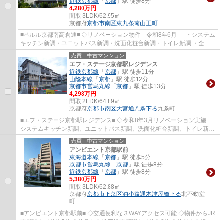
近鉄京都線
「
京都
」駅 徒歩8分
4,280万円
間取:
3LDK/62.95㎡
京都府
京都市南区
東九条南山王町
■ペルル京都南高倉通■ ◇リノベーション物件 令和8年6月 ・システム
キッチン新調・ユニットバス新調・洗面化粧台新調・トイレ新調 ・全室
クロス張替・全室フローリング張替・CF張替...
売買｜中古マンション
エフ・ステージ京都駅レジデンス
近鉄京都線
「
京都
」駅 徒歩11分
山陰本線
「
京都
」駅 徒歩12分
京都市営烏丸線
「
京都
」駅 徒歩13分
4,298万円
間取:
2LDK/64.89㎡
京都府
京都市南区
大宮通八条下る
九条町
■エフ・ステージ京都駅レジデンス■ ◇令和8年3月リノベーション実施
システムキッチン新調、ユニットバス新調、洗面化粧台新調、トイレ新
調、 クロス張替、フローリング張替、給湯...
売買｜中古マンション
アンビエント京都駅前
東海道本線
「
京都
」駅 徒歩5分
京都市営烏丸線
「
京都
」駅 徒歩8分
近鉄京都線
「
京都
」駅 徒歩8分
5,380万円
間取:
3LDK/62.88㎡
京都府
京都市下京区
油小路通木津屋橋下る
北不動堂
町
■アンビエント京都駅前■ ◇交通便利な３WAYアクセス可能 ◇物件からJR