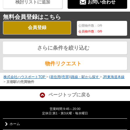
検討リストに追加
お問い合わせ
無料会員登録はこちら
公開物件数：
0
件
会員登録
会員物件数：
0
件
さらに条件を絞り込む
物件リクエスト
株式会社ハウスポートTOP
>
(居住用(売買))路線・駅から探す
>
JR東海道本線
>
京都駅の売買物件
ページトップに戻る
営業時間:9:45～20:00
定休日:第1・第3火曜・毎水曜日
ホーム