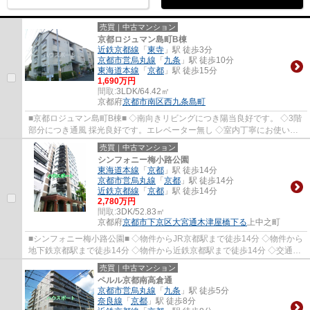
売買｜中古マンション
京都ロジュマン島町B棟
近鉄京都線
「
東寺
」駅 徒歩3分
京都市営烏丸線
「
九条
」駅 徒歩10分
東海道本線
「
京都
」駅 徒歩15分
1,690万円
間取:
3LDK/64.42㎡
京都府
京都市南区
西九条島町
■京都ロジュマン島町B棟■ ◇南向きリビングにつき陽当良好です。 ◇3階
部分につき通風 採光良好です。エレベーター無し ◇室内丁寧にお使いで
す。 ◇物件からイオンモール京都まで徒歩7分
売買｜中古マンション
シンフォニー梅小路公園
東海道本線
「
京都
」駅 徒歩14分
京都市営烏丸線
「
京都
」駅 徒歩14分
近鉄京都線
「
京都
」駅 徒歩14分
2,780万円
間取:
3DK/52.83㎡
京都府
京都市下京区
大宮通木津屋橋下る
上中之町
■シンフォニー梅小路公園■ ◇物件からJR京都駅まで徒歩14分 ◇物件から
地下鉄京都駅まで徒歩14分 ◇物件から近鉄京都駅まで徒歩14分 ◇交通便
利な3ＷＡＹアクセス可能
売買｜中古マンション
ペルル京都南高倉通
京都市営烏丸線
「
九条
」駅 徒歩5分
奈良線
「
京都
」駅 徒歩8分