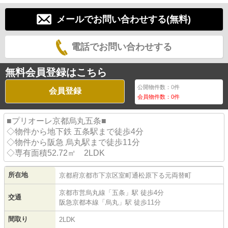
メールでお問い合わせする(無料)
電話でお問い合わせする
無料会員登録はこちら
公開物件数：
0
件
会員登録
会員物件数：
0
件
■プリオーレ京都烏丸五条■
◇物件から地下鉄 五条駅まで徒歩4分
◇物件から阪急 烏丸駅まで徒歩11分
◇専有面積52.72㎡ 2LDK
所在地
京都府
京都市下京区
室町通松原下る
元両替町
京都市営烏丸線
「
五条
」駅 徒歩4分
交通
阪急京都本線
「
烏丸
」駅 徒歩11分
間取り
2LDK