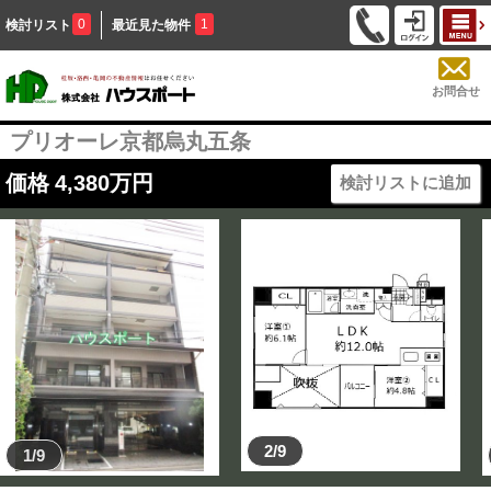
0
1
検討リスト
最近見た物件
お問合せ
プリオーレ京都烏丸五条
価格
4,380
万円
検討リストに追加
2/9
1/9