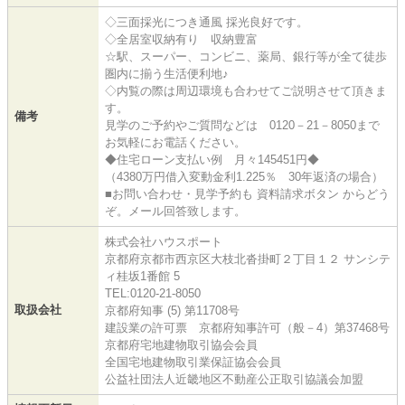
◇三面採光につき通風 採光良好です。
◇全居室収納有り 収納豊富
☆駅、スーパー、コンビニ、薬局、銀行等が全て徒歩
圏内に揃う生活便利地♪
◇内覧の際は周辺環境も合わせてご説明させて頂きま
す。
備考
見学のご予約やご質問などは 0120－21－8050まで
お気軽にお電話ください。
◆住宅ローン支払い例 月々145451円◆
（4380万円借入変動金利1.225％ 30年返済の場合）
■お問い合わせ・見学予約も 資料請求ボタン からどう
ぞ。メール回答致します。
株式会社ハウスポート
京都府京都市西京区大枝北沓掛町２丁目１２ サンシテ
ィ桂坂1番館 5
TEL:0120-21-8050
取扱会社
京都府知事 (5) 第11708号
建設業の許可票 京都府知事許可（般－4）第37468号
京都府宅地建物取引協会会員
全国宅地建物取引業保証協会会員
公益社団法人近畿地区不動産公正取引協議会加盟