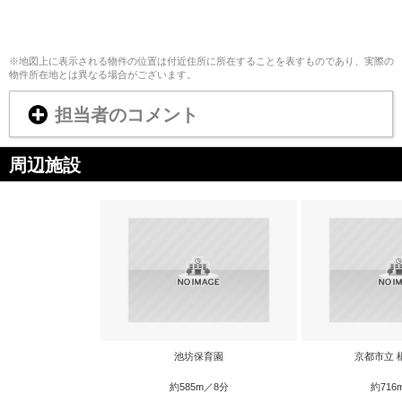
※地図上に表示される物件の位置は付近住所に所在することを表すものであり、実際の
物件所在地とは異なる場合がございます。
担当者のコメント
周辺施設
池坊保育園
京都市立 
約585m／8分
約716