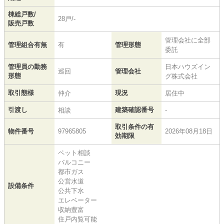
棟総戸数/
28戸/-
販売戸数
管理会社に全部
管理組合有無
有
管理形態
委託
管理員の勤務
日本ハウズイン
巡回
管理会社
形態
グ株式会社
取引態様
現況
仲介
居住中
引渡し
建築確認番号
相談
-
取引条件の有
物件番号
97965805
2026年08月18日
効期限
ペット相談
バルコニー
都市ガス
公営水道
設備条件
公共下水
エレベーター
収納豊富
住戸内覧可能