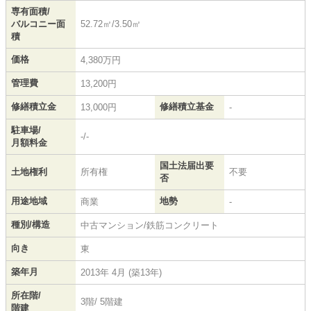
専有面積/
バルコニー面
52.72㎡/3.50㎡
積
価格
4,380万円
管理費
13,200円
修繕積立金
修繕積立基金
13,000円
-
駐車場/
-/-
月額料金
国土法届出要
土地権利
所有権
不要
否
用途地域
地勢
商業
-
種別/構造
中古マンション/鉄筋コンクリート
向き
東
築年月
2013年 4月 (築13年)
所在階/
3階/ 5階建
階建