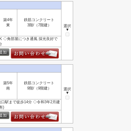
築4年
鉄筋コンクリート
東
3階/（7階建）
選択
▼
DK ◇角部屋につき通風 採光良好で
分
築5年
鉄筋コンクリート
南
9階/（9階建）
選択
▼
口駅まで徒歩14分 ◇令和3年2月建
有)