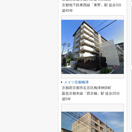
京都地下鉄東西線「東野」駅 徒歩3分
築45年
メイツ京都梅津
京都府京都市右京区梅津神田町
阪急京都本線「西京極」駅 徒歩20分
築5年