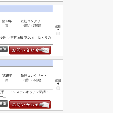
築13年
鉄筋コンクリート
東
6階/（7階建）
選択
▼
分 ◇専有面積70.08㎡ ゆとりの
築28年
鉄筋コンクリート
南
3階/（9階建）
選択
▼
旬完予 ・システムキッチン新調・ユ
...