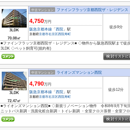
ファインフラッツ京都西院ザ・レジデンス
中古マンション
4,750
万円
徒歩9分
阪急京都本線
「
西院
」駅
3LDK
京都府
京都市右京区
西院寿町
70.08㎡
■ファインフラッツ京都西院ザ・レジデンス■ ◇物件から阪急西院駅まで徒歩9
3LDK ◇ペット飼育可(規約有)
ライオンズマンション西院
中古マンション
4,790
万円
徒歩12分
阪急京都本線
「
西院
」駅
3LDK
京都府
京都市右京区
西院寿町
72.47㎡
■ライオンズマンション西院■ ◇新規リノベーション物件 令和8年9月下
ニットバス新調・洗面化粧台新調・トイレ新調 ・全室クロス張替・全室フロー