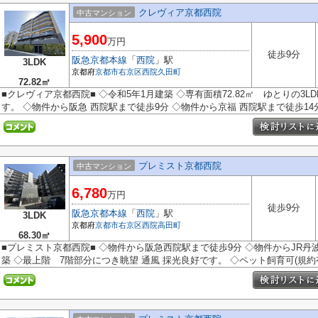
クレヴィア京都西院
中古マンション
5,900
万円
徒歩9分
阪急京都本線
「
西院
」駅
3LDK
京都府
京都市右京区
西院久田町
72.82㎡
■クレヴィア京都西院■ ◇令和5年1月建築 ◇専有面積72.82㎡ ゆとりの3L
す。 ◇物件から阪急 西院駅まで徒歩9分 ◇物件から京福 西院駅まで徒歩14
プレミスト京都西院
中古マンション
6,780
万円
徒歩9分
阪急京都本線
「
西院
」駅
3LDK
京都府
京都市右京区
西院高田町
68.30㎡
■プレミスト京都西院■ ◇物件から阪急西院駅まで徒歩9分 ◇物件からJR丹波
築 ◇最上階 7階部分につき眺望 通風 採光良好です。 ◇ペット飼育可(規約