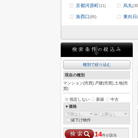
京都河原町
烏丸
(11)
(30
洛西口
東向日
(85)
種別で絞り込む
現在の種別
マンション(売買),戸建(売買),土地(売
買)
指定しない
新築
中古
▼価格
～
値下げ物件
14
件が該当