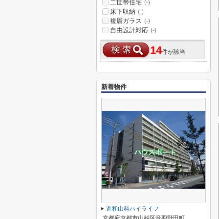
二世帯住宅
(-)
床下収納
(-)
複層ガラス
(-)
自由設計対応
(-)
14
件が該当
新着物件
進和山科ハイライフ
京都府京都市山科区音羽野田町