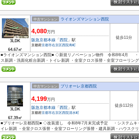
ライオンズマンション西院
中古マンション
4,080
万円
徒歩11分
阪急京都本線
「
西院
」駅
3LDK
京都府
京都市右京区
西院寿町
64.67㎡
■ライオンズマンション西院■ ◇新規リノベーション物件 令和8年4月 
ス新調・洗面化粧台新調・トイレ新調 ・全室クロス張替・全室フローリング張
プリオーレ京都西院
中古マンション
4,199
万円
徒歩112分
阪急京都本線
「
西院
」駅
3LDK
京都府
京都市右京区
西院清水町
67.39㎡
■プリオーレ京都西院■ ◇改装渡し 令和8年7月末完成予定 ・システム
イレ新調 ・全室クロス張替・全室フローリング張替・建具新調・ハウスクリー