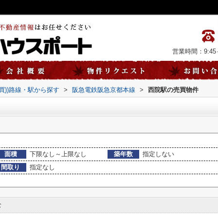
営業時間：9:45～
売買))路線・駅から探す
>
阪急電鉄阪急京都本線
>
西院駅の売買物件
面積
下限なし～上限なし
築年数
指定しない
間取り
指定なし
む