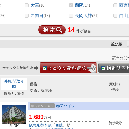
大宮
西院
西京
)
(18)
(14)
西向日
長岡天神
西山
(26)
(14)
(21)
14
件が該当
並び順：
該当公開
外観
/
間取り
価格
駅徒歩
図
停歩
交通 / 所在地
間取り/面積
春栄ハイツ
中古マンション
1,680
万円
徒歩8分
阪急京都本線
「
西院
」駅
2LDK