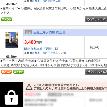
京都府
京都市右京区
西院春栄町
46.88㎡
■春栄ハイツ■ ◇物件から阪急西院駅まで徒歩8分 ◇物件から京福西大路三条駅
クセス
壬生土居ノ内町 売土地
売地
3,480
万円
徒歩4分
阪急京都本線
「
西院
」駅
京都府
京都市中京区
壬生土居ノ内町
66.29㎡
■壬生土居ノ内町 売土地■ ◇建築条件付き売土地 ◇夢を叶える自由設計 
ら阪急 西院駅まで徒歩4分 ◇物件から京福 西院駅まで徒歩2分 ◇物件から地下鉄