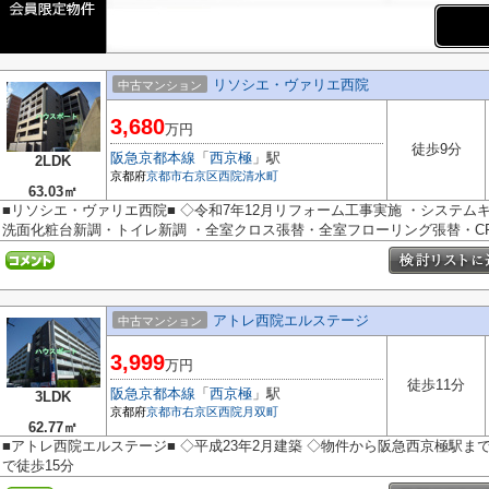
リソシエ・ヴァリエ西院
中古マンション
3,680
万円
徒歩9分
阪急京都本線
「
西京極
」駅
2LDK
京都府
京都市右京区
西院清水町
63.03㎡
■リソシエ・ヴァリエ西院■ ◇令和7年12月リフォーム工事実施 ・システ
洗面化粧台新調・トイレ新調 ・全室クロス張替・全室フローリング張替・CF張
アトレ西院エルステージ
中古マンション
3,999
万円
徒歩11分
阪急京都本線
「
西京極
」駅
3LDK
京都府
京都市右京区
西院月双町
62.77㎡
■アトレ西院エルステージ■ ◇平成23年2月建築 ◇物件から阪急西京極駅ま
で徒歩15分