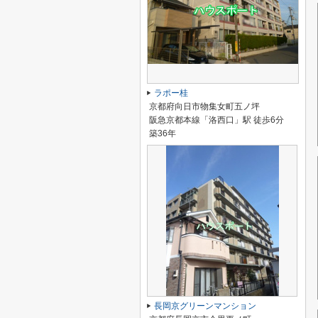
ラポー桂
京都府向日市物集女町五ノ坪
阪急京都本線「洛西口」駅 徒歩6分
築36年
長岡京グリーンマンション