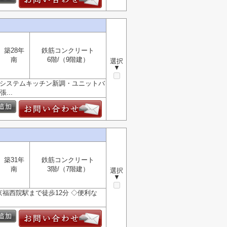
築28年
鉄筋コンクリート
南
6階/（9階建）
選択
▼
・システムキッチン新調・ユニットバ
...
築31年
鉄筋コンクリート
南
3階/（7階建）
選択
▼
京福西院駅まで徒歩12分 ◇便利な