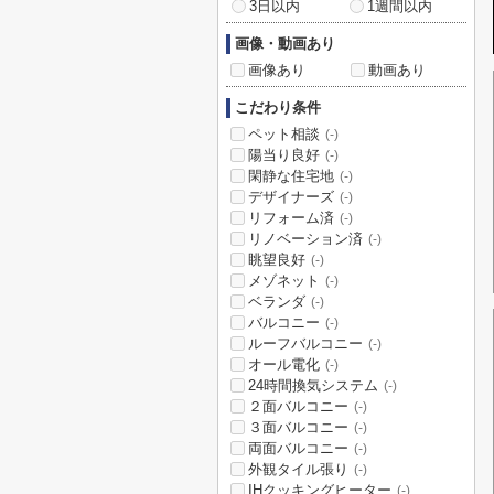
3日以内
1週間以内
画像・動画あり
画像あり
動画あり
こだわり条件
ペット相談
(-)
陽当り良好
(-)
閑静な住宅地
(-)
デザイナーズ
(-)
リフォーム済
(-)
リノベーション済
(-)
眺望良好
(-)
メゾネット
(-)
ベランダ
(-)
バルコニー
(-)
ルーフバルコニー
(-)
オール電化
(-)
24時間換気システム
(-)
２面バルコニー
(-)
３面バルコニー
(-)
両面バルコニー
(-)
外観タイル張り
(-)
IHクッキングヒーター
(-)