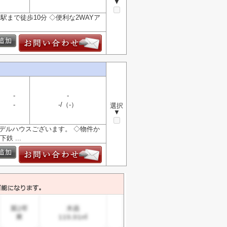
▼
まで徒歩10分 ◇便利な2WAYア
-
-
-
-/（-）
選択
▼
モデルハウスございます。 ◇物件か
 ...