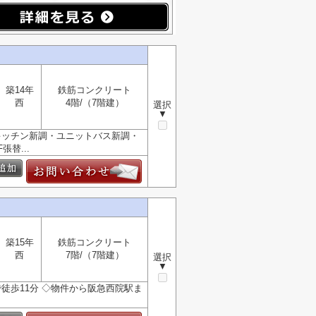
築14年
鉄筋コンクリート
西
4階/（7階建）
選択
▼
ムキッチン新調・ユニットバス新調・
替...
築15年
鉄筋コンクリート
西
7階/（7階建）
選択
▼
で徒歩11分 ◇物件から阪急西院駅ま