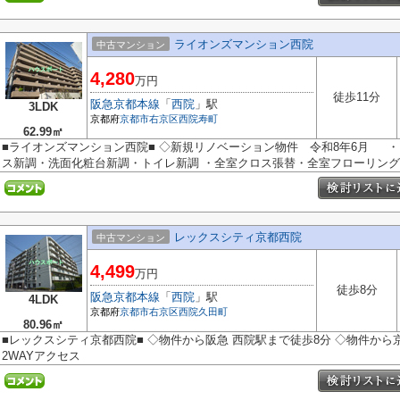
ライオンズマンション西院
中古マンション
4,280
万円
徒歩11分
阪急京都本線
「
西院
」駅
3LDK
京都府
京都市右京区
西院寿町
62.99㎡
■ライオンズマンション西院■ ◇新規リノベーション物件 令和8年6月 
ス新調・洗面化粧台新調・トイレ新調 ・全室クロス張替・全室フローリング張
レックスシティ京都西院
中古マンション
4,499
万円
徒歩8分
阪急京都本線
「
西院
」駅
4LDK
京都府
京都市右京区
西院久田町
80.96㎡
■レックスシティ京都西院■ ◇物件から阪急 西院駅まで徒歩8分 ◇物件から
2WAYアクセス