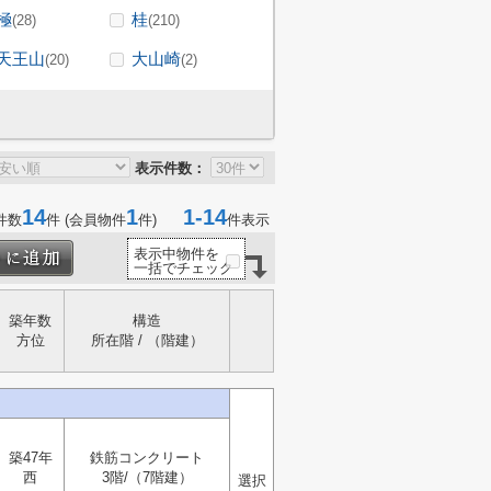
極
桂
(28)
(210)
天王山
大山崎
(20)
(2)
表示件数：
14
1
1-14
件数
件 (会員物件
件)
件表示
表示中物件を
一括でチェック
築年数
構造
方位
所在階 / （階建）
築47年
鉄筋コンクリート
西
3階/（7階建）
選択