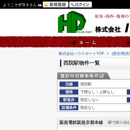
ようこそ
ゲスト
さん
株式会社ハウスポートTOP
>
(居住用(
西院駅物件一覧
沿線
西院駅
価格
下限なし～上限なし
駅徒歩
指定しない
設備条件
指定なし
阪急電鉄阪急京都本線
駅で絞り込