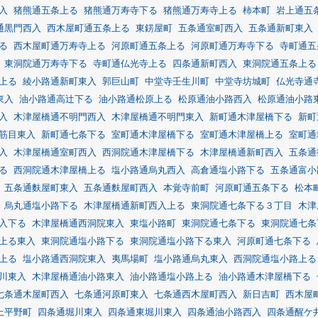
入
猪熊通五条上る
猪熊通万寿寺下る
猪熊通万寿寺上る
柿本町
岩上通五
通黒門西入
西木屋町通五条上る
東錺屋町
五条通室町西入
五条通新町東入
る
西木屋町通万寿寺上る
河原町通五条上る
河原町通万寿寺下る
寺町通五
東洞院通万寿寺下る
寺町通仏光寺上る
四条通新町西入
東洞院通五条上る
上る
綾小路通新町東入
郭巨山町
中堂寺壬生川町
中堂寺坊城町
仏光寺通
東入
油小路通高辻下る
油小路通松原上る
松原通油小路西入
松原通油小路
入
木津屋橋通不明門西入
木津屋橋通不明門東入
新町通木津屋橋下る
新町
筋目東入
新町通七条下る
室町通木津屋橋下る
室町通木津屋橋上る
室町通
入
木津屋橋通室町西入
西洞院通木津屋橋下る
木津屋橋通新町西入
五条通
る
西洞院通木津屋橋上る
塩小路通烏丸西入
高倉通塩小路下る
五条通富小
五条通麩屋町東入
五条通麩屋町西入
本覚寺前町
河原町通五条下る
松本
烏丸通塩小路下る
木津屋橋通新町西入上る
東洞院通七条下る３丁目
木津
入下る
木津屋橋通西洞院東入
東塩小路町
東洞院通七条下る
東洞院通七条
上る東入
東洞院通塩小路下る
東洞院通塩小路下る東入
河原町通七条下る
上る
塩小路通西洞院東入
夷馬場町
塩小路通烏丸東入
西洞院通塩小路上る
川東入
木津屋橋通油小路東入
油小路通塩小路上る
油小路通木津屋橋下る
七条通木屋町西入
七条通河原町東入
七条通西木屋町西入
新日吉町
西木屋
上平野町
四条通堀川東入
四条通東堀川東入
四条通油小路西入
四条通醒ケ