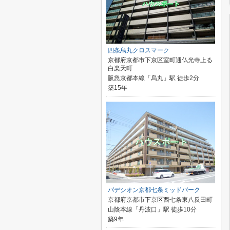
四条烏丸クロスマーク
京都府京都市下京区室町通仏光寺上る
白楽天町
阪急京都本線「烏丸」駅 徒歩2分
築15年
パデシオン京都七条ミッドパーク
京都府京都市下京区西七条東八反田町
山陰本線「丹波口」駅 徒歩10分
築9年