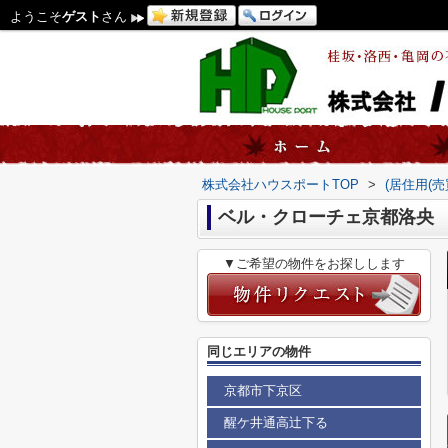
ようこそ
ゲスト
さん
株式会社ハウスポートTOP
>
(居住用(
ベル・クローチェ京都洛央
▼ご希望の物件をお探しします
同じエリアの物件
京都市下京区
醒ケ井通高辻下る