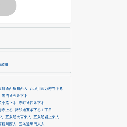
す
山崎町
屋町通西堀川西入
西堀川通万寿寺下る
黒門通五条下る
綾小路上る
寺町通四条下る
寿寺上る
猪熊通五条下る１丁目
入
五条通大宮東入
五条通岩上東入
西堀川西入
五条通黒門東入