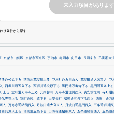
未入力項目がありま
わり条件から探す
区
京都市山科区
京都市西京区
宇治市
亀岡市
向日市
長岡京市
乙訓郡大
猪熊通松原下る
猪熊通花屋町上る
花屋町通堀川西入
花屋町通大宮東入
花
入
西堀川通五条下る
西堀川通松原下る
黒門通万寿寺下る
黒門通五条上る
町上る
室町通万寿寺上る
元両替町
万寿寺通堀川西入
貞安前之町
寺町通
通仏光寺上る
室町通綾小路下る
白楽天町
猪熊通五条下る西入
西堀川通万
西入
万寿寺通猪熊西入
丹波口通大宮東入
丹波口通黒門西入
五条通堀川西
通猪熊東入上る
猪熊通五条下る
万寿寺通猪熊東入
五条通猪熊西入
五条通