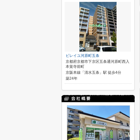
ビレイユ河原町五条
京都府京都市下京区五条通河原町西入
本覚寺前町
京阪本線「清水五条」駅 徒歩4分
築24年