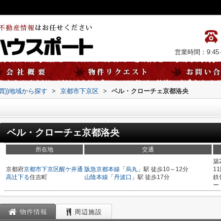
営業時間：9:45～
売買))地域から探す
>
京都市下京区
>
ベル・クローチェ京都洛央
ベル・クローチェ京都洛央
所在地
交通
築
京都府
京都市下京区
醒ケ井通
阪急京都本線
「
烏丸
」駅 徒歩10～12分
1
高辻下る
住吉町
山陰本線
「
丹波口
」駅 徒歩17分
鉄
ー
物件情報
周辺施設