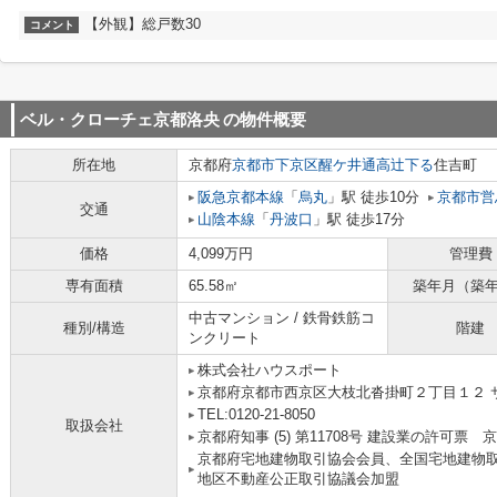
【外観】総戸数30
コメント
ベル・クローチェ京都洛央
の物件概要
所在地
京都府
京都市下京区
醒ケ井通高辻下る
住吉町
阪急京都本線
「
烏丸
」駅 徒歩10分
京都市営
交通
山陰本線
「
丹波口
」駅 徒歩17分
価格
4,099万円
管理費
専有面積
65.58㎡
築年月（築
中古マンション / 鉄骨鉄筋コ
種別/構造
階建
ンクリート
株式会社ハウスポート
京都府京都市西京区大枝北沓掛町２丁目１２ サ
TEL:0120-21-8050
取扱会社
京都府知事 (5) 第11708号 建設業の許可票
京都府宅地建物取引協会会員、全国宅地建物
地区不動産公正取引協議会加盟