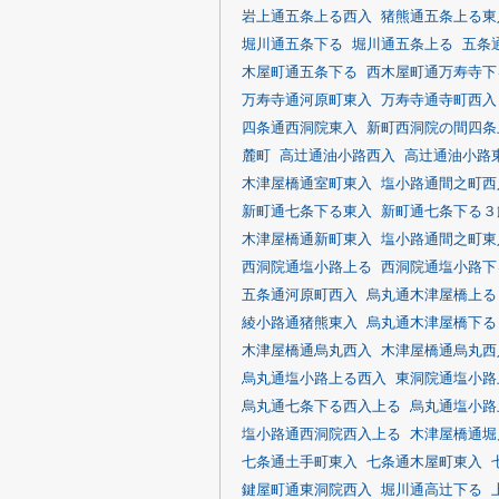
岩上通五条上る西入
猪熊通五条上る東
堀川通五条下る
堀川通五条上る
五条
木屋町通五条下る
西木屋町通万寿寺下
万寿寺通河原町東入
万寿寺通寺町西入
四条通西洞院東入
新町西洞院の間四条
麓町
高辻通油小路西入
高辻通油小路
木津屋橋通室町東入
塩小路通間之町西
新町通七条下る東入
新町通七条下る３
木津屋橋通新町東入
塩小路通間之町東
西洞院通塩小路上る
西洞院通塩小路下
五条通河原町西入
烏丸通木津屋橋上る
綾小路通猪熊東入
烏丸通木津屋橋下る
木津屋橋通烏丸西入
木津屋橋通烏丸西
烏丸通塩小路上る西入
東洞院通塩小路
烏丸通七条下る西入上る
烏丸通塩小路
塩小路通西洞院西入上る
木津屋橋通堀
七条通土手町東入
七条通木屋町東入
鍵屋町通東洞院西入
堀川通高辻下る