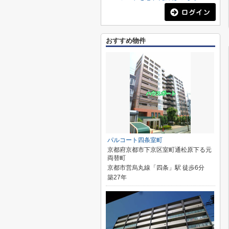
おすすめ物件
パルコート四条室町
京都府京都市下京区室町通松原下る元
両替町
京都市営烏丸線「四条」駅 徒歩6分
築27年