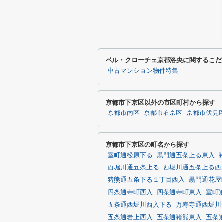
ベル・クローチェ京都洛央に関するこだ
中古マンション物件特集
京都市下京区以外の市区町村から探す
京都市南区
京都市右京区
京都市伏見
京都市下京区の町名から探す
室町通松原下る
黒門通五条上る東入
西堀川通五条上る
西堀川通五条上る西
猪熊通五条下る１丁目西入
黒門通花屋
四条通寺町西入
四条通寺町東入
室町
五条通西堀川西入下る
万寿寺通西堀川
五条通岩上西入
五条通猪熊東入
五条