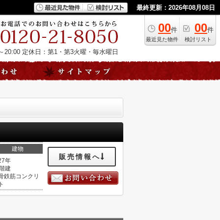
最終更新：2026年08月08日
00
00
件
件
最近見た物件
検討リスト
20:00
定休日：第1・第3火曜・毎水曜日
建物
販売情報へ
27年
1階建
骨鉄筋コンクリ
ト