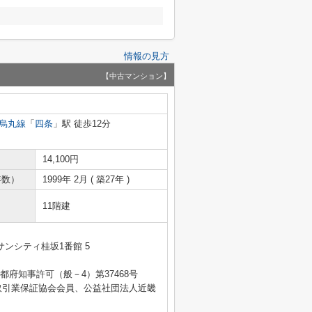
情報の見方
【中古マンション】
烏丸線
「
四条
」駅 徒歩12分
14,100円
年数）
1999年 2月 ( 築27年 )
11階建
ンシティ桂坂1番館 5
 京都府知事許可（般－4）第37468号
取引業保証協会会員、公益社団法人近畿