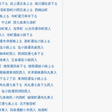
条下る
岩上通五条上る
堀川通松原下る
室町新町の間五条上る
西橋詰町
条上る
寺町通万寿寺下る
中之町
西七条東久保町
寺町東入
深草町
仏光寺通寺町西入
東入
寺町通綾小路下る
通木津屋橋上る
新町通塩小路上る
塩小路上る
塩小路通高倉西入
御幸町西入
西洞院通七条下る
路東入
五条通富小路西入
町
猪熊通四条下る
猪熊通綾小路上る
屋橋通東洞院西入
木津屋橋通烏丸東入
下る２丁目
東洞院通塩小路上る
烏丸通七条下る
烏丸通七条下る西入
塩小路通西洞院西入
七条御所ノ内西町
鍵屋町通烏丸東入
町通七条上る
北不動堂町
井東入
四条通醒ケ井西入
柏屋町