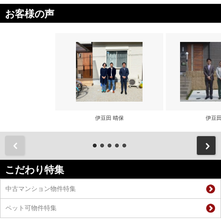
お客様の声
伊豆田 晴保
伊豆田
前
こだわり特集
中古マンション物件特集
ペット可物件特集