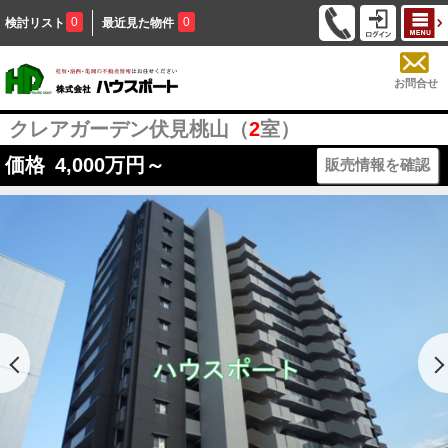
0
0
検討リスト
最近見た物件
お問合せ
クレアガーデン伏見桃山（
2
室）
価格
4,000
万円～
販売情報を確認