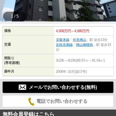
1 / 5
価格
4,000万円～4,680万円
京阪本線
「
伏見桃山
」駅 徒歩13分
交通
近鉄京都線
「
桃山御陵前
」駅 徒歩15
分
間取り
3LDK～4LDK(80.57㎡～81.04㎡)
(専有面積)
築年月
2008年 10月(築17年)
メールでお問い合わせする(無料)
電話でお問い合わせする
無料会員登録はこちら