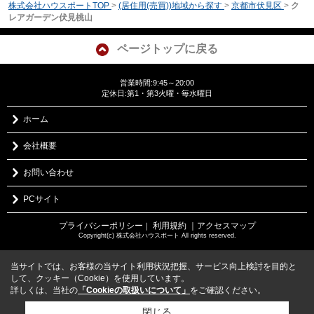
株式会社ハウスポートTOP
>
(居住用(売買))地域から探す
>
京都市伏見区
>
ク
レアガーデン伏見桃山
ページトップに戻る
営業時間:9:45～20:00
定休日:第1・第3火曜・毎水曜日
ホーム
会社概要
お問い合わせ
PCサイト
プライバシーポリシー
利用規約
｜アクセスマップ
｜
Copyright(c) 株式会社ハウスポート All rights reserved.
当サイトでは、お客様の当サイト利用状況把握、サービス向上検討を目的と
して、クッキー（Cookie）を使用しています。
詳しくは、当社の
「Cookieの取扱いについて」
をご確認ください。
閉じる