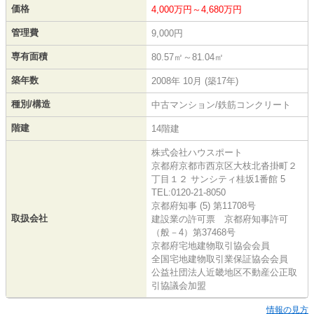
価格
4,000万円～4,680万円
管理費
9,000円
専有面積
80.57㎡～81.04㎡
築年数
2008年 10月 (築17年)
種別/構造
中古マンション/鉄筋コンクリート
階建
14階建
株式会社ハウスポート
京都府京都市西京区大枝北沓掛町２
丁目１２ サンシティ桂坂1番館 5
TEL:0120-21-8050
京都府知事 (5) 第11708号
取扱会社
建設業の許可票 京都府知事許可
（般－4）第37468号
京都府宅地建物取引協会会員
全国宅地建物取引業保証協会会員
公益社団法人近畿地区不動産公正取
引協議会加盟
情報の見方