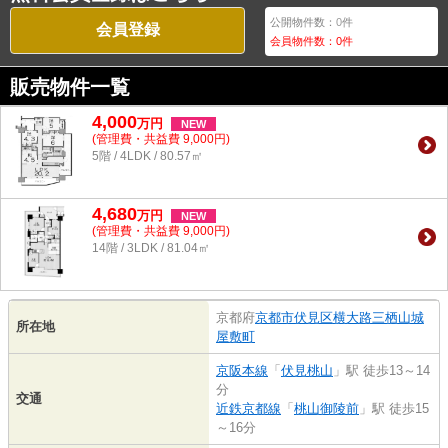
公開物件数：
0
件
会員登録
会員物件数：
0
件
販売物件一覧
4,000
万
円
NEW
(管理費・共益費 9,000円)
5階 / 4LDK / 80.57㎡
4,680
万
円
NEW
(管理費・共益費 9,000円)
14階 / 3LDK / 81.04㎡
京都府
京都市伏見区
横大路三栖山城
所在地
屋敷町
京阪本線
「
伏見桃山
」駅 徒歩13～14
分
交通
近鉄京都線
「
桃山御陵前
」駅 徒歩15
～16分