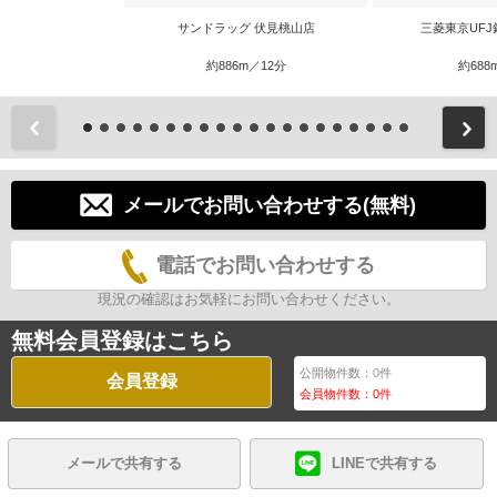
サンドラッグ 伏見桃山店
三菱東京UFJ
約886m／12分
約688
前
メールでお問い合わせする(無料)
電話でお問い合わせする
現況の確認はお気軽にお問い合わせください。
無料会員登録はこちら
公開物件数：
0
件
会員登録
会員物件数：
0
件
メールで共有する
LINEで共有する