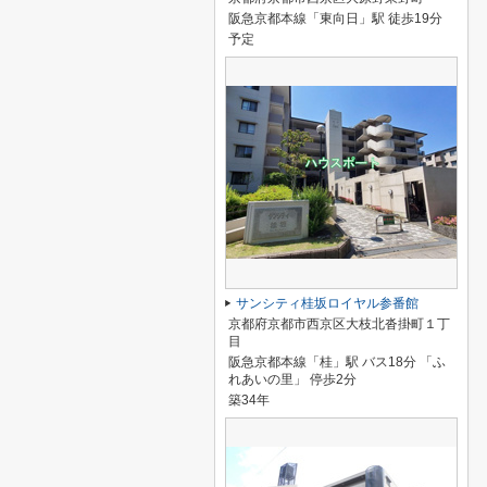
阪急京都本線「東向日」駅 徒歩19分
予定
サンシティ桂坂ロイヤル参番館
京都府京都市西京区大枝北沓掛町１丁
目
阪急京都本線「桂」駅 バス18分 「ふ
れあいの里」 停歩2分
築34年