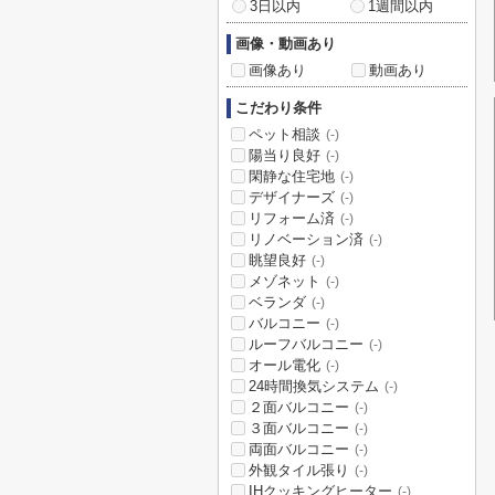
3日以内
1週間以内
画像・動画あり
画像あり
動画あり
こだわり条件
ペット相談
(-)
陽当り良好
(-)
閑静な住宅地
(-)
デザイナーズ
(-)
リフォーム済
(-)
リノベーション済
(-)
眺望良好
(-)
メゾネット
(-)
ベランダ
(-)
バルコニー
(-)
ルーフバルコニー
(-)
オール電化
(-)
24時間換気システム
(-)
２面バルコニー
(-)
３面バルコニー
(-)
両面バルコニー
(-)
外観タイル張り
(-)
IHクッキングヒーター
(-)