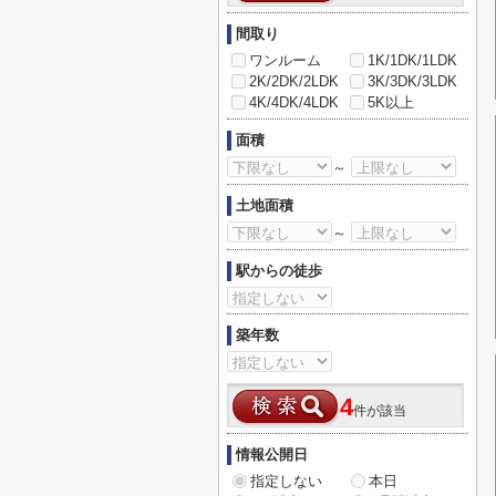
間取り
ワンルーム
1K/1DK/1LDK
2K/2DK/2LDK
3K/3DK/3LDK
4K/4DK/4LDK
5K以上
面積
～
土地面積
～
駅からの徒歩
築年数
4
件が該当
情報公開日
指定しない
本日