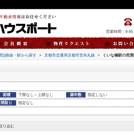
営業時間：9:45～
売買))路線・駅から探す
>
京都市交通局京都市営烏丸線
>
くいな橋駅の売買
面積
下限なし～上限なし
築年数
指定しない
間取り
指定なし
絞り込む