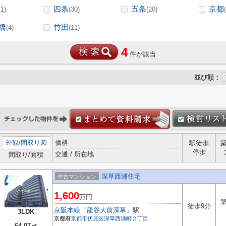
四条
五条
京都
(1)
(30)
(20)
橋
竹田
(4)
(11)
4
件が該当
並び順：
外観
/
間取り図
価格
駅徒歩
停歩
交通 / 所在地
間取り/面積
深草西浦住宅
中古マンション
1,600
万円
築
徒歩9分
京阪本線
「
龍谷大前深草
」駅
3LDK
京都府
京都市伏見区
深草西浦町２丁目
64.07㎡