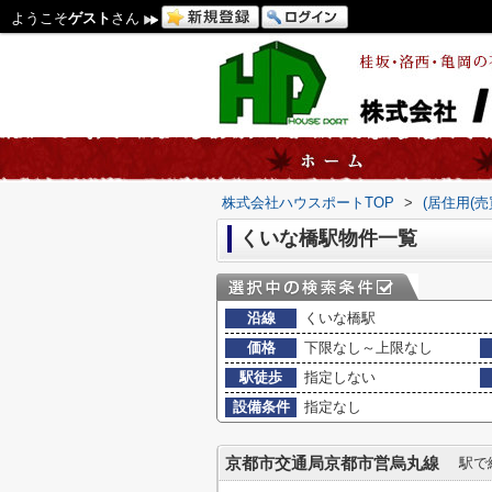
ようこそ
ゲスト
さん
株式会社ハウスポートTOP
>
(居住用(
くいな橋駅物件一覧
沿線
くいな橋駅
価格
下限なし～上限なし
駅徒歩
指定しない
設備条件
指定なし
京都市交通局京都市営烏丸線
駅で