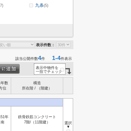
九条
(7)
(5)
表示件数：
4
1-4
該当公開件数
件
件表示
表示中物件を
一括でチェック
築年数
構造
方位
所在階 / （階建）
51年
鉄骨鉄筋コンクリート
南
7階/（11階建）
選択
▼