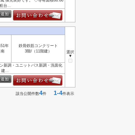
 採光良好です。 ◇専有面積66.66
台...
51年
鉄骨鉄筋コンクリート
南
3階/（11階建）
選択
▼
ッチン新調・ユニットバス新調・洗面化
...
4
1-4
該当公開件数
件
件表示