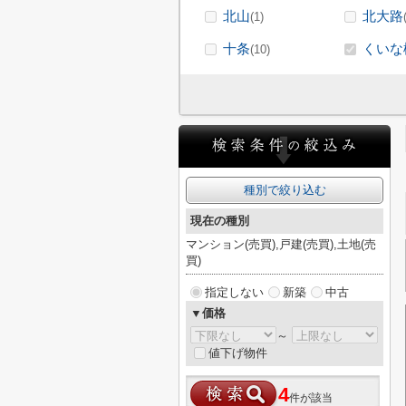
北山
北大路
(1)
十条
くいな
(10)
種別で絞り込む
現在の種別
マンション(売買),戸建(売買),土地(売
買)
指定しない
新築
中古
▼価格
～
値下げ物件
4
件が該当