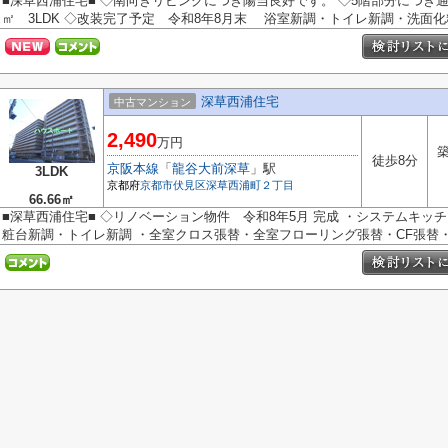
■深草西浦住宅■ ◇南向きリビングにつき陽当良好です。 ◇5階部分につき通風
㎡ 3LDK ◇改装完了予定 令和8年8月末 浴室新調・トイレ新調・洗面化粧
深草西浦住宅
中古マンション
2,490
万円
築
徒歩8分
京阪本線
「
龍谷大前深草
」駅
3LDK
京都府
京都市伏見区
深草西浦町２丁目
66.66㎡
■深草西浦住宅■ ◇リノベーション物件 令和8年5月 完成 ・システムキ
粧台新調・トイレ新調 ・全室クロス張替・全室フローリング張替・CF張替・建