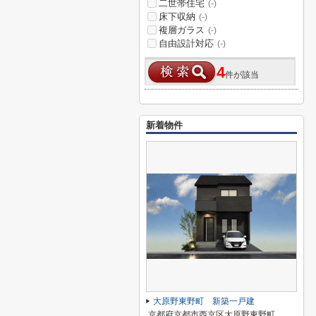
二世帯住宅
(-)
床下収納
(-)
複層ガラス
(-)
自由設計対応
(-)
4
件が該当
新着物件
大原野東野町 新築一戸建
京都府京都市西京区大原野東野町