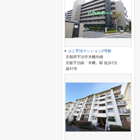
ユニ宇治マンション2号館
京都府宇治市木幡内畑
京阪宇治線「木幡」駅 徒歩2分
築47年