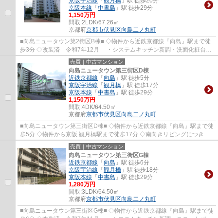
京阪宇治線
「
観月橋
」駅 徒歩20分
京阪本線
「
中書島
」駅 徒歩29分
1,150万円
間取:
2LDK/67.26㎡
京都府
京都市伏見区
向島二ノ丸町
■向島ニュータウン第2街区B棟■ ◇物件から近鉄京都線『向島』駅まで徒
歩3分 ◇改装済 令和7年12月 ・システムキッチン新調・洗面化粧台新
調・・全室クロス張替・全室フローリング張替...
売買｜中古マンション
向島ニュータウン第三街区D棟
近鉄京都線
「
向島
」駅 徒歩5分
京阪宇治線
「
観月橋
」駅 徒歩17分
京阪本線
「
中書島
」駅 徒歩29分
1,150万円
間取:
4DK/64.50㎡
京都府
京都市伏見区
向島二ノ丸町
■向島ニュータウン第三街区D棟■ ◇物件から近鉄京都線『向島』駅まで徒
歩5分 ◇物件から京阪 観月橋駅まで徒歩17分 ◇南向きリビングにつき陽
当良好です。 ◇2階部分につき通風 採光良好で...
売買｜中古マンション
向島ニュータウン第三街区G棟
近鉄京都線
「
向島
」駅 徒歩6分
京阪宇治線
「
観月橋
」駅 徒歩18分
京阪本線
「
中書島
」駅 徒歩29分
1,280万円
間取:
3LDK/64.50㎡
京都府
京都市伏見区
向島二ノ丸町
■向島ニュータウン第三街区G棟■ ◇物件から近鉄京都線『向島』駅まで徒