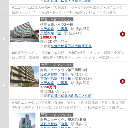
京都府
京都市伏見区
下鳥羽広長町
■ユニハイム伏見大手筋■ ◇改装渡し 令和8年9月完成予定 ●ガスコンロ
新調 ●レンジフード新調 ●キッチンパネル新調 ●テレビドアホン新調
●LDK・洋室・トイレ・洗面所・廊下／クロス張...
売買｜中古マンション
伏見日光ハイツ2号棟
京阪本線
「
中書島
」駅 徒歩25分
京阪本線
「
淀
」駅 徒歩41分
1,090万円
間取:
3DK/54.00㎡
京都府
京都市伏見区
横大路天王前
■伏見日光ハイツ２号棟■ ◇改装済 令和7年6月 ・キッチン新調・全室ク
ロス張替・畳表替・襖張替・CF張替・コンセントスイッチ新調・ハウス
クリーニング 他
売買｜中古マンション
向島ニュータウン第三街区G棟
近鉄京都線
「
向島
」駅 徒歩6分
京阪宇治線
「
観月橋
」駅 徒歩18分
京阪本線
「
中書島
」駅 徒歩29分
1,150万円
間取:
3LDK/64.50㎡
京都府
京都市伏見区
向島二ノ丸町
■向島ニュータウン第三街区G棟■ ◇物件から近鉄京都線『向島』駅まで徒
歩6分 ◇南向きリビングにつき陽当良好です。 ◇10階部分につき眺望 通
風 採光良好です。
売買｜中古マンション
向島ニュータウン第2街区B棟
近鉄京都線
「
向島
」駅 徒歩3分