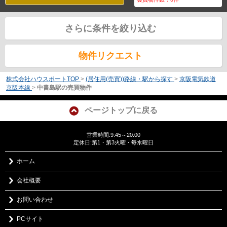
さらに条件を絞り込む
物件リクエスト
株式会社ハウスポートTOP
>
(居住用(売買))路線・駅から探す
>
京阪電気鉄道
京阪本線
>
中書島駅の売買物件
ページトップに戻る
営業時間:9:45～20:00
定休日:第1・第3火曜・毎水曜日
ホーム
会社概要
お問い合わせ
PCサイト