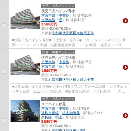
売買｜中古マンション
伏見日光ハイツ2号棟
京阪本線
「
中書島
」駅 徒歩25分
京阪本線
「
淀
」駅 徒歩41分
1,580万円
間取:
4LDK/79.25㎡
京都府
京都市伏見区
横大路天王前
■伏見日光ハイツ２号棟■ ◇改装済 令和7年11月 ・システムキッチン新
調・ユニットバス新調・洗面化粧台新調・トイレ新調 ・全室クロス張
替・全室フローリング張替・CF張替・建具新調・...
売買｜中古マンション
伏見日光ハイツ2号棟
京阪本線
「
中書島
」駅 徒歩25分
京阪本線
「
淀
」駅 徒歩41分
1,590万円
間取:
3LDK/72.45㎡
京都府
京都市伏見区
横大路天王前
■伏見日光ハイツ２号棟■ ◇令和7年8月フルリフォーム完成 システムキ
ッチン新調、ユニットバス新調、洗面化粧台新調、トイレ新調、 全室
クロス張替、フローリング張替、建具新調、...
売買｜中古マンション
ユニハイム伏見
京阪本線
「
中書島
」駅 徒歩2分
近鉄京都線
「
桃山御陵前
」駅 徒歩14分
奈良線
「
桃山
」駅 徒歩20分
2,580万円
間取:
3LDK/60.56㎡
京都府
京都市伏見区
東浜南町