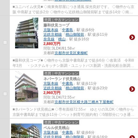
■ユニハイム伏見■ ◇南東角部屋につき通風 採光良好です。 ◇物件から京
阪 中島駅まで徒歩2分 ◇物件から近鉄桃山御陵前駅まで徒歩14分 ◇南向
きリビングにつき陽当良好です。
売買｜中古マンション
藤和伏見コープ
京阪本線
「
中書島
」駅 徒歩6分
近鉄京都線
「
桃山御陵前
」駅 徒歩11分
奈良線
「
桃山
」駅 徒歩16分
2,880万円
間取:
3LDK/81.58㎡
京都府
京都市伏見区
東柳町
■藤和伏見コープ■ ◇物件から京阪中書島駅まで徒歩6分 ◇改装済 令和8
年3月 ・システムキッチン新調・ユニットバス新調・洗面化粧台新調・
トイレ新調 ・全室クロス張替・CF張替・ハウ...
売買｜中古マンション
ネバーランド伏見桃山
京阪本線
「
中書島
」駅 徒歩11分
近鉄京都線
「
桃山御陵前
」駅 徒歩23分
2,960万円
間取:
3LDK/72.55㎡
京都府
京都市伏見区
横大路三栖木下屋敷町
■ネバーランド伏見桃山■ ◇専有面積72.55㎡ ゆとりの3LDK ◇物件から
京阪中書島駅まで徒歩11分 ◇ペット飼育可(規約有) ◇5階部分につき通風
採光良好です。
売買｜中古マンション
ペルル伏見桃山
京阪本線
「
中書島
」駅 徒歩6分
近鉄京都線
「
桃山御陵前
」駅 徒歩16分