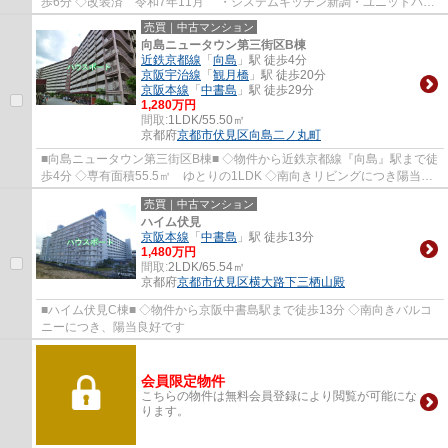
歩6分 ◇改装済 令和7年11月 ・システムキッチン新調・ユニットバス
新調・洗面化粧台新調・トイレ新調 ・全室ク...
売買｜中古マンション
向島ニュータウン第三街区B棟
近鉄京都線
「
向島
」駅 徒歩4分
京阪宇治線
「
観月橋
」駅 徒歩20分
京阪本線
「
中書島
」駅 徒歩29分
1,280万円
間取:
1LDK/55.50㎡
京都府
京都市伏見区
向島二ノ丸町
■向島ニュータウン第三街区B棟■ ◇物件から近鉄京都線『向島』駅まで徒
歩4分 ◇専有面積55.5㎡ ゆとりの1LDK ◇南向きリビングにつき陽当良
好です。
売買｜中古マンション
ハイム伏見
京阪本線
「
中書島
」駅 徒歩13分
1,480万円
間取:
2LDK/65.54㎡
京都府
京都市伏見区
横大路下三栖山殿
■ハイム伏見C棟■ ◇物件から京阪中書島駅まで徒歩13分 ◇南向きバルコ
ニーにつき、陽当良好です
会員限定物件
こちらの物件は無料会員登録により閲覧が可能にな
ります。