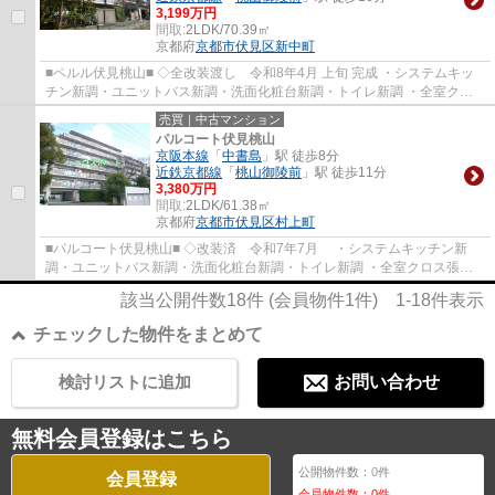
3,199万円
間取:
2LDK/70.39㎡
京都府
京都市伏見区
新中町
■ペルル伏見桃山■ ◇全改装渡し 令和8年4月 上旬 完成 ・システムキッ
チン新調・ユニットバス新調・洗面化粧台新調・トイレ新調 ・全室クロ
ス張替・全室フローリング張替・CF張替・建...
売買｜中古マンション
パルコート伏見桃山
京阪本線
「
中書島
」駅 徒歩8分
近鉄京都線
「
桃山御陵前
」駅 徒歩11分
3,380万円
間取:
2LDK/61.38㎡
京都府
京都市伏見区
村上町
■パルコート伏見桃山■ ◇改装済 令和7年7月 ・システムキッチン新
調・ユニットバス新調・洗面化粧台新調・トイレ新調 ・全室クロス張
替・全室フローリング張替・CF張替・ハウスクリ...
該当公開件数
18
件 (会員物件
1
件)
1-18
件表示
チェックした物件をまとめて
検討リストに追加
お問い合わせ
無料会員登録はこちら
公開物件数：
0
件
会員登録
会員物件数：
0
件