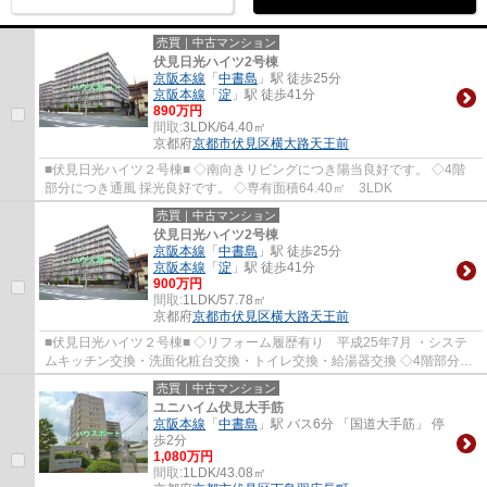
売買｜中古マンション
伏見日光ハイツ2号棟
京阪本線
「
中書島
」駅 徒歩25分
京阪本線
「
淀
」駅 徒歩41分
890万円
間取:
3LDK/64.40㎡
京都府
京都市伏見区
横大路天王前
■伏見日光ハイツ２号棟■ ◇南向きリビングにつき陽当良好です。 ◇4階
部分につき通風 採光良好です。 ◇専有面積64.40㎡ 3LDK
売買｜中古マンション
伏見日光ハイツ2号棟
京阪本線
「
中書島
」駅 徒歩25分
京阪本線
「
淀
」駅 徒歩41分
900万円
間取:
1LDK/57.78㎡
京都府
京都市伏見区
横大路天王前
■伏見日光ハイツ２号棟■ ◇リフォーム履歴有り 平成25年7月 ・システ
ムキッチン交換・洗面化粧台交換・トイレ交換・給湯器交換 ◇4階部分に
つき通風 採光良好です。 ◇専有面積57.78㎡ ...
売買｜中古マンション
ユニハイム伏見大手筋
京阪本線
「
中書島
」駅 バス6分 「国道大手筋」 停
歩2分
1,080万円
間取:
1LDK/43.08㎡