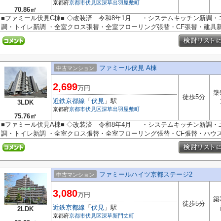
京都府
京都市伏見区
深草出羽屋敷町
70.86㎡
■ファミール伏見C棟■ ◇改装済 令和8年1月 ・システムキッチン新調
調・トイレ新調 ・全室クロス張替・全室フローリング張替・CF張替・建具新調
ファミール伏見 A棟
中古マンション
2,699
万円
築
徒歩5分
近鉄京都線
「
伏見
」駅
3LDK
京都府
京都市伏見区
深草出羽屋敷町
75.76㎡
■ファミール伏見A棟■ ◇改装済 令和8年4月 ・システムキッチン新調
調・トイレ新調 ・全室クロス張替・全室フローリング張替・CF張替・ハウスク
ファミールハイツ京都ステージ2
中古マンション
3,080
万円
築
徒歩5分
近鉄京都線
「
伏見
」駅
2LDK
京都府
京都市伏見区
深草新門丈町