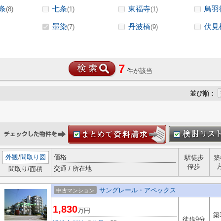
条
七条
東福寺
鳥羽
(8)
(1)
(1)
墨染
丹波橋
伏見
(7)
(9)
7
件が該当
並び順：
外観
/
間取り図
価格
駅徒歩
築
停歩
交通 / 所在地
間取り/面積
サングレール・アペックス
中古マンション
1,830
万円
築
徒歩9分