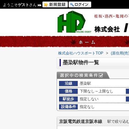
ようこそ
ゲスト
さん
株式会社ハウスポートTOP
>
(居住用(
墨染駅物件一覧
沿線
墨染駅
価格
下限なし～上限なし
駅徒歩
指定しない
設備条件
指定なし
京阪電気鉄道京阪本線
駅で絞り込