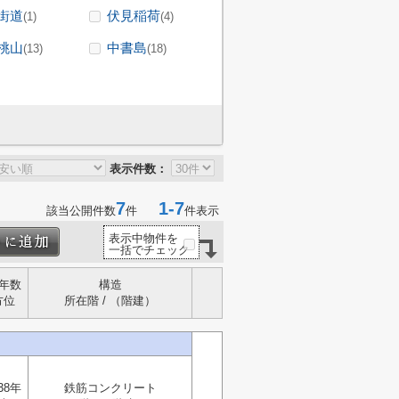
街道
伏見稲荷
(1)
(4)
桃山
中書島
(13)
(18)
表示件数：
7
1-7
該当公開件数
件
件表示
表示中物件を
一括でチェック
年数
構造
方位
所在階 / （階建）
38年
鉄筋コンクリート