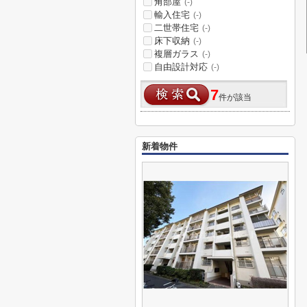
角部屋
(-)
輸入住宅
(-)
二世帯住宅
(-)
床下収納
(-)
複層ガラス
(-)
自由設計対応
(-)
7
件が該当
新着物件