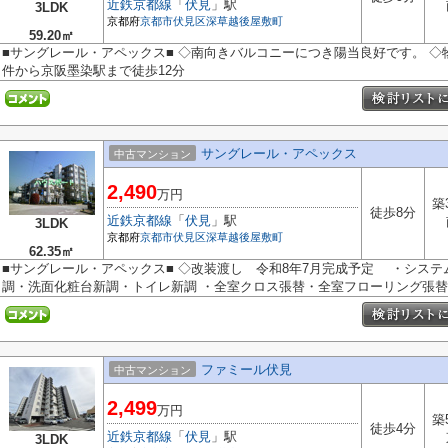
近鉄京都線
「
伏見
」駅
3LDK
京都府
京都市伏見区
深草越後屋敷町
59.20㎡
■サングレール・アペックス■ ◇南向きバルコニーにつき陽当良好です。 ◇
件から京阪墨染駅まで徒歩12分
サングレール・アペックス
中古マンション
2,490
万円
築
徒歩8分
近鉄京都線
「
伏見
」駅
3LDK
京都府
京都市伏見区
深草越後屋敷町
62.35㎡
■サングレール・アペックス■ ◇改装渡し 令和8年7月完成予定 ・シス
調・洗面化粧台新調・トイレ新調 ・全室クロス張替・全室フローリング張替・
ファミール伏見
中古マンション
2,499
万円
築
徒歩4分
近鉄京都線
「
伏見
」駅
3LDK