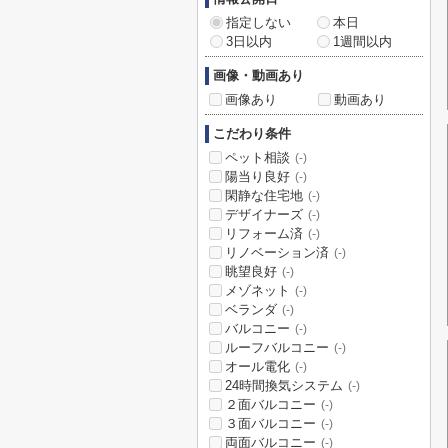
指定しない
本日
3日以内
1週間以内
画像・動画あり
画像あり
動画あり
こだわり条件
ペット相談
(-)
陽当り良好
(-)
閑静な住宅地
(-)
デザイナーズ
(-)
リフォーム済
(-)
リノベーション済
(-)
眺望良好
(-)
メゾネット
(-)
ベランダ
(-)
バルコニー
(-)
ルーフバルコニー
(-)
オール電化
(-)
24時間換気システム
(-)
２面バルコニー
(-)
３面バルコニー
(-)
両面バルコニー
(-)