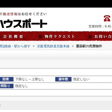
営業時間：9:45～
売買))路線・駅から探す
>
京阪電気鉄道京阪本線
>
墨染駅の売買物件
面積
下限なし～上限なし
築年数
指定しない
間取り
指定なし
む