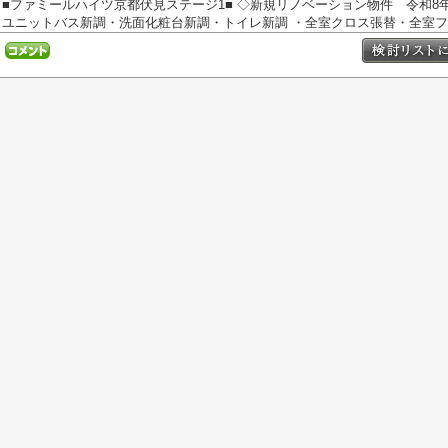
■ファミールハイツ京都伏見ステージ1■ ◇新規リノベーション物件 令和
ユニットバス新調・洗面化粧台新調・トイレ新調 ・全室クロス張替・全室フロ