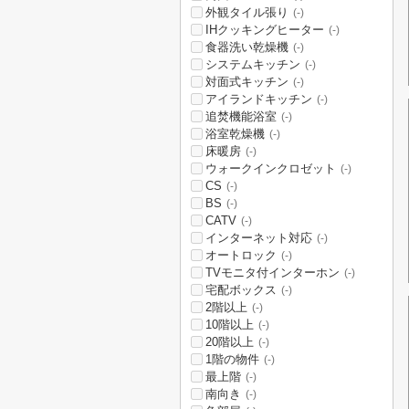
外観タイル張り
(-)
IHクッキングヒーター
(-)
食器洗い乾燥機
(-)
システムキッチン
(-)
対面式キッチン
(-)
アイランドキッチン
(-)
追焚機能浴室
(-)
浴室乾燥機
(-)
床暖房
(-)
ウォークインクロゼット
(-)
CS
(-)
BS
(-)
CATV
(-)
インターネット対応
(-)
オートロック
(-)
TVモニタ付インターホン
(-)
宅配ボックス
(-)
2階以上
(-)
10階以上
(-)
20階以上
(-)
1階の物件
(-)
最上階
(-)
南向き
(-)