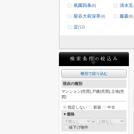
祇園四条
清水五
(6)
龍谷大前深草
藤森
(4)
(6)
淀
(12)
種別で絞り込む
現在の種別
マンション(売買),戸建(売買),土地(売
買)
指定しない
新築
中古
▼価格
～
値下げ物件