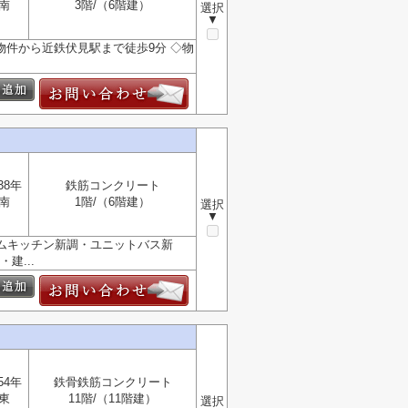
南
3階/（6階建）
選択
▼
物件から近鉄伏見駅まで徒歩9分 ◇物
38年
鉄筋コンクリート
南
1階/（6階建）
選択
▼
テムキッチン新調・ユニットバス新
建...
54年
鉄骨鉄筋コンクリート
東
11階/（11階建）
選択