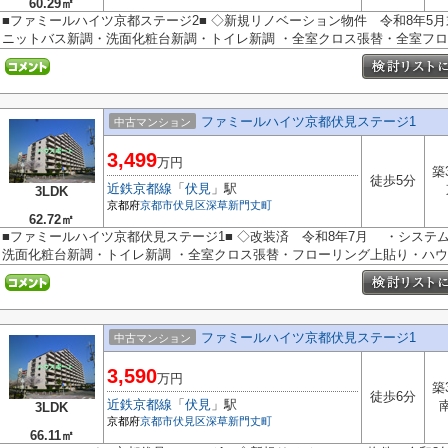
60.29㎡
■ファミールハイツ京都ステージ2■ ◇新規リノベーション物件 令和8年5
ニットバス新調・洗面化粧台新調・トイレ新調 ・全室クロス張替・全室フロー
ファミールハイツ京都伏見ステージ1
中古マンション
3,499
万円
築
徒歩5分
近鉄京都線
「
伏見
」駅
3LDK
京都府
京都市伏見区
深草新門丈町
62.72㎡
■ファミールハイツ京都伏見ステージ1■ ◇改装済 令和8年7月 ・システ
洗面化粧台新調・トイレ新調 ・全室クロス張替・フローリング上貼り・ハウス
ファミールハイツ京都伏見ステージ1
中古マンション
3,590
万円
築
徒歩6分
近鉄京都線
「
伏見
」駅
3LDK
京都府
京都市伏見区
深草新門丈町
66.11㎡