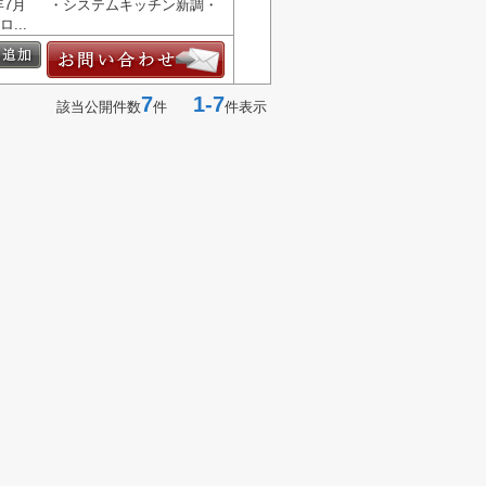
8年7月 ・システムキッチン新調・
...
7
1-7
該当公開件数
件
件表示