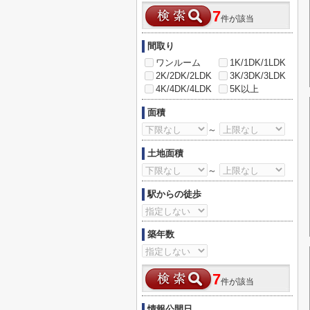
7
件が該当
間取り
ワンルーム
1K/1DK/1LDK
2K/2DK/2LDK
3K/3DK/3LDK
4K/4DK/4LDK
5K以上
面積
～
土地面積
～
駅からの徒歩
築年数
7
件が該当
情報公開日