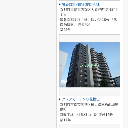
境谷西第2住宅団地 26棟
京都府京都市西京区大原野西境谷町２
丁目
阪急京都本線「桂」駅 バス18分 「洛
西高校前」 停歩4分
築45年
クレアガーデン伏見桃山
京都府京都市伏見区横大路三栖山城屋
敷町
京阪本線「伏見桃山」駅 徒歩14分
築17年