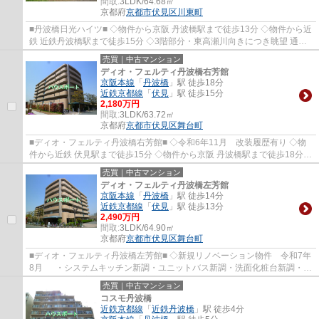
間取:
3LDK/64.68㎡
京都府
京都市伏見区
川東町
■丹波橋日光ハイツ■ ◇物件から京阪 丹波橋駅まで徒歩13分 ◇物件から近
鉄 近鉄丹波橋駅まで徒歩15分 ◇3階部分・東高瀬川向きにつき眺望 通風
採光良好です。
売買｜中古マンション
ディオ・フェルティ丹波橋右芳館
京阪本線
「
丹波橋
」駅 徒歩18分
近鉄京都線
「
伏見
」駅 徒歩15分
2,180万円
間取:
3LDK/63.72㎡
京都府
京都市伏見区
舞台町
■ディオ・フェルティ丹波橋右芳館■ ◇令和6年11月 改装履歴有り ◇物
件から近鉄 伏見駅まで徒歩15分 ◇物件から京阪 丹波橋駅まで徒歩18分
◇専有面積63.72㎡ 3LDK
売買｜中古マンション
ディオ・フェルティ丹波橋左芳館
京阪本線
「
丹波橋
」駅 徒歩14分
近鉄京都線
「
伏見
」駅 徒歩13分
2,490万円
間取:
3LDK/64.90㎡
京都府
京都市伏見区
舞台町
■ディオ・フェルティ丹波橋左芳館■ ◇新規リノベーション物件 令和7年
8月 ・システムキッチン新調・ユニットバス新調・洗面化粧台新調・ト
イレ新調 ・全室クロス張替・全室フローリ...
売買｜中古マンション
コスモ丹波橋
近鉄京都線
「
近鉄丹波橋
」駅 徒歩4分