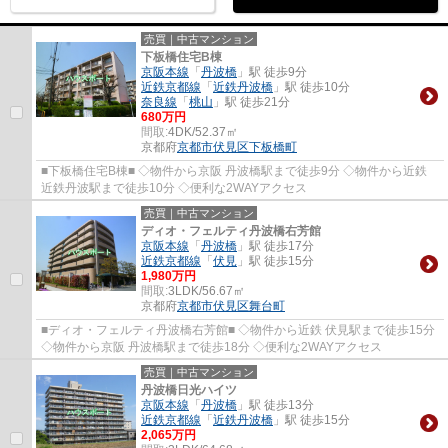
売買｜中古マンション
下板橋住宅B棟
京阪本線
「
丹波橋
」駅 徒歩9分
近鉄京都線
「
近鉄丹波橋
」駅 徒歩10分
奈良線
「
桃山
」駅 徒歩21分
680万円
間取:
4DK/52.37㎡
京都府
京都市伏見区
下板橋町
■下板橋住宅B棟■ ◇物件から京阪 丹波橋駅まで徒歩9分 ◇物件から近鉄
近鉄丹波駅まで徒歩10分 ◇便利な2WAYアクセス
売買｜中古マンション
ディオ・フェルティ丹波橋右芳館
京阪本線
「
丹波橋
」駅 徒歩17分
近鉄京都線
「
伏見
」駅 徒歩15分
1,980万円
間取:
3LDK/56.67㎡
京都府
京都市伏見区
舞台町
■ディオ・フェルティ丹波橋右芳館■ ◇物件から近鉄 伏見駅まで徒歩15分
◇物件から京阪 丹波橋駅まで徒歩18分 ◇便利な2WAYアクセス
売買｜中古マンション
丹波橋日光ハイツ
京阪本線
「
丹波橋
」駅 徒歩13分
近鉄京都線
「
近鉄丹波橋
」駅 徒歩15分
2,065万円