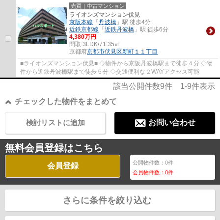
ス張替・全室フローリング張替・CF張替・ハ...
売買｜中古マンション
ライオンズマンション伏見
京阪本線
「
丹波橋
」駅 徒歩4分
近鉄京都線
「
近鉄丹波橋
」駅 徒歩6分
4,380万円
間取:
3LDK/71.35㎡
京都府
京都市伏見区
新町１１丁目
■ライオンズマンション伏見■ ◇物件から京阪丹波橋駅まで徒歩４分 ◇物
件から近鉄丹波橋駅まで徒歩５分 ◇交通便利な２WAYアクセス可能
該当公開件数
9
件
1-9
件表示
チェックした物件をまとめて
検討リストに追加
お問い合わせ
無料会員登録はこちら
公開物件数：
0
件
会員登録
会員物件数：
0
件
さらに条件を絞り込む