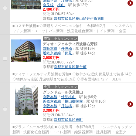
京阪本線
「
丹波橋
」駅 徒歩5分
奈良線
「
桃山
」駅 徒歩12分
2,490万円
間取:
3LDK/67.50㎡
京都府
京都市伏見区
桃山筒井伊賀東町
■コスモ丹波橋■ ◇新規リノベーション物件 令和8年2月 ・システムキ
ッチン新調・ユニットバス新調・洗面化粧台新調・トイレ新調 ・全室ク
ロス張替・全室フローリング張替・CF張替・...
売買｜中古マンション
ディオ・フェルティ丹波橋右芳館
京阪本線
「
丹波橋
」駅 徒歩19分
近鉄京都線
「
伏見
」駅 徒歩14分
2,680万円
間取:
3LDK/63.72㎡
京都府
京都市伏見区
舞台町
■ディオ・フェルティ丹波橋右芳館■ ◇物件から近鉄 伏見駅まで徒歩14分
◇物件から京阪 丹波橋駅まで徒歩19分 ◇専有面積63.72㎡ 3LDK
売買｜中古マンション
グランドムール伏見桃山
京阪本線
「
伏見桃山
」駅 徒歩9分
近鉄京都線
「
桃山御陵前
」駅 徒歩10分
京阪本線
「
丹波橋
」駅 徒歩12分
3,380万円
間取:
2LDK/73.34㎡
京都府
京都市伏見区
東町
■グランドムール伏見桃山■ ◇改装済 令和7年9月 ・システムキッチン
新調・洗面化粧台新調・トイレ新調・給湯器新調・建具新調 ・全室クロ