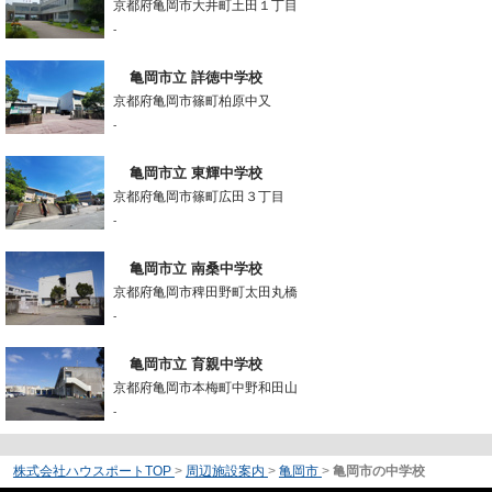
京都府亀岡市大井町土田１丁目
-
亀岡市立 詳徳中学校
京都府亀岡市篠町柏原中又
-
亀岡市立 東輝中学校
京都府亀岡市篠町広田３丁目
-
亀岡市立 南桑中学校
京都府亀岡市稗田野町太田丸橋
-
亀岡市立 育親中学校
京都府亀岡市本梅町中野和田山
-
株式会社ハウスポートTOP
>
周辺施設案内
>
亀岡市
>
亀岡市の中学校