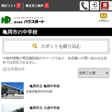
0
0
検討リスト
最近見た物件
お問合せ
亀岡市の中学校
スポットを絞り込む
※物件情報の周辺施設紹介のページであり、各店舗への問い合わせは当
社では対応できません。
該当件数
6
件
亀岡市立 亀岡中学校
京都府亀岡市内丸町
-
亀岡市立 大成中学校