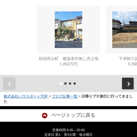
桂稲荷山町 建築条件無し売土地
下津林六反
1,850万円
6,5
株式会社ハウスポートTOP
>
ブログ記事一覧
>
日帰りプチ旅行に行ってきまし
た
ページトップに戻る
営業時間:9:45～20:00
定休日:第1・第3火曜・毎水曜日