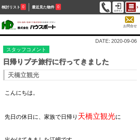
0
0
検討リスト
最近見た物件
お問合せ
DATE: 2020-09-06
スタッフコメント
日帰りプチ旅行に行ってきました
天橋立観光
こんにちは。
天橋立観光
先日の休日に、家族で
日帰り
に
出かけてきました江嶋です。