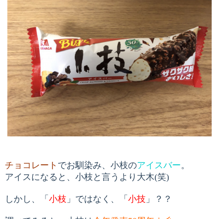
チョコレート
でお馴染み、小枝の
アイスバー
。
アイ
スになると、小枝と言うより大木
(
笑
)
しかし、「
小枝
」ではなく、「
小技
」？？