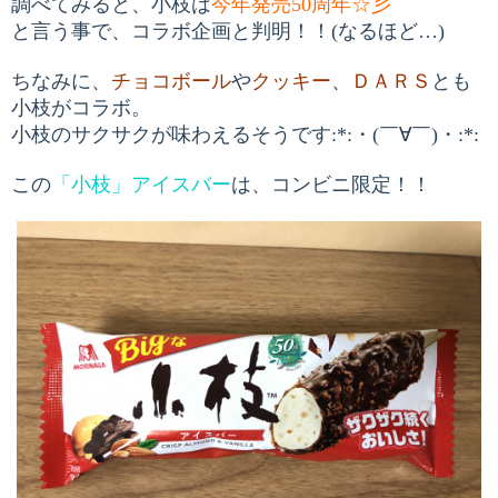
調べてみると、小枝は
今年発売
50
周年☆彡
と言う事で、コラボ企画と判明！！
(
なるほど…
)
ちなみに、
チョコボール
や
クッキー
、
ＤＡＲＳ
とも
小枝がコラボ。
小枝のサクサクが味わえるそうです:*:・(￣∀￣)・:*:
この
「小枝」アイスバー
は、コンビニ限定！！