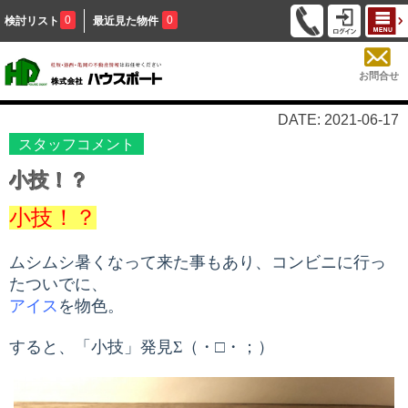
0
0
検討リスト
最近見た物件
お問合せ
DATE: 2021-06-17
スタッフコメント
小技！？
小技！？
ムシムシ暑くなって来た事もあり、コンビニに行っ
たついでに、
アイス
を物色。
すると、「小技」発見Σ（・□・；）