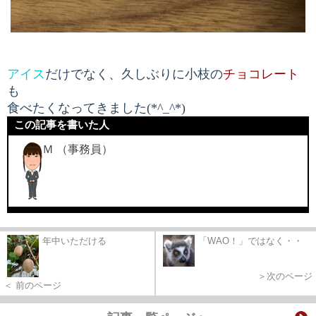
アイス
だけでなく、久しぶりに小枝の
チョコレート
も
食べたくなってきました
(*^_^*)
この記事を書いた人
Ｍ （事務員）
年中いただける
「WAO！」ではなく・・
＞次のページ
＜ 前のページ