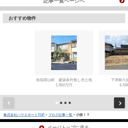
記事一覧ページへ
おすすめ物件
桂稲荷山町 建築条件無し売土地
下津林六反
1,850万円
6,5
株式会社ハウスポートTOP
>
ブログ記事一覧
>
小技！？
ページトップに戻る