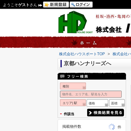
ようこそ
ゲスト
さん
株式会社ハウスポートTOP
>
株式会社
京都ハンナリーズへ
種別
エリア| 駅
価格
面積
-
件該当
掲載物件数
件