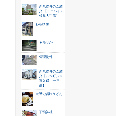
新規物件のご紹
介 【ユニハイム
伏見大手筋】
わらび餅
ヤモリが
管理物件
新規物件のご紹
介【八木町八木
東久保 一戸
建】
大阪で讃岐うどん
下鴨神社