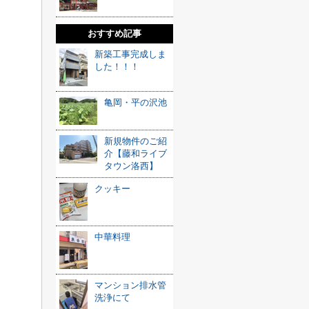
おすすめ記事
新築工事完成しま
した！！！
亀岡・平の沢池
新規物件のご紹
介【藤和ライブ
タウン洛西】
クッキー
中華料理
マンション排水管
洗浄にて