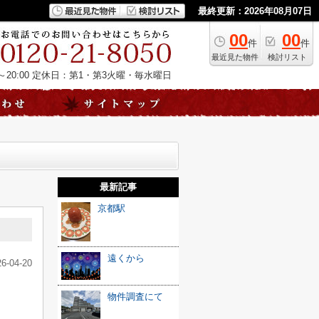
最終更新：2026年08月07日
00
00
件
件
最近見た物件
検討リスト
20:00
定休日：第1・第3火曜・毎水曜日
最新記事
京都駅
遠くから
26-04-20
物件調査にて