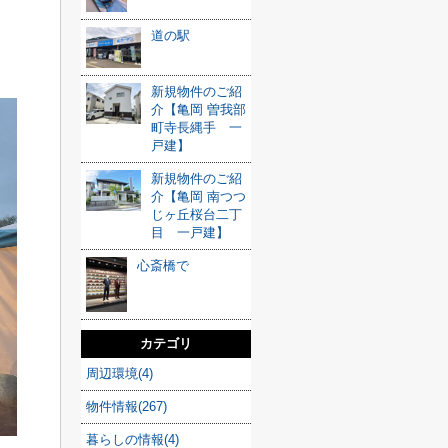
道の駅
新規物件のご紹
介【亀岡 曽我部
町寺長縄手 一
戸建】
新規物件のご紹
介【亀岡 南つつ
じヶ丘桜台二丁
目 一戸建】
心斎橋で
カテゴリ
周辺環境(4)
物件情報(267)
暮らしの情報(4)