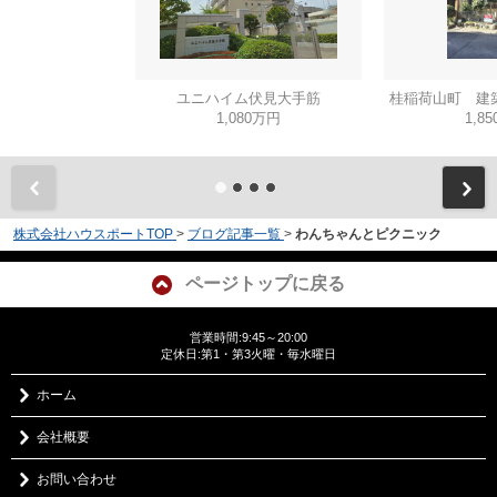
ユニハイム伏見大手筋
桂稲荷山町 建
1,080万円
1,8
株式会社ハウスポートTOP
>
ブログ記事一覧
>
わんちゃんとピクニック
ページトップに戻る
営業時間:9:45～20:00
定休日:第1・第3火曜・毎水曜日
ホーム
会社概要
お問い合わせ