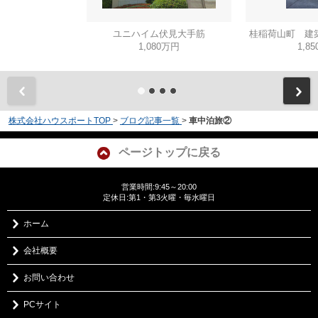
ユニハイム伏見大手筋
桂稲荷山町 建
1,080万円
1,8
株式会社ハウスポートTOP
>
ブログ記事一覧
>
車中泊旅②
ページトップに戻る
営業時間:9:45～20:00
定休日:第1・第3火曜・毎水曜日
ホーム
会社概要
お問い合わせ
PCサイト