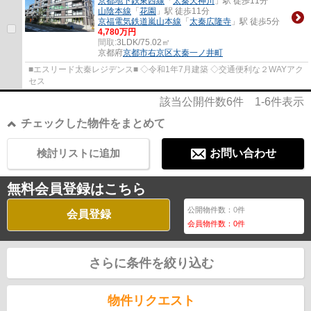
京都地下鉄東西線
「
太秦天神川
」駅 徒歩11分
山陰本線
「
花園
」駅 徒歩11分
京福電気鉄道嵐山本線
「
太秦広隆寺
」駅 徒歩5分
4,780万円
間取:
3LDK/75.02㎡
京都府
京都市右京区
太秦一ノ井町
■エスリード太秦レジデンス■ ◇令和1年7月建築 ◇交通便利な２WAYアク
セス
該当公開件数
6
件
1-6
件表示
チェックした物件をまとめて
検討リストに追加
お問い合わせ
無料会員登録はこちら
公開物件数：
0
件
会員登録
会員物件数：
0
件
さらに条件を絞り込む
物件リクエスト