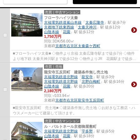
売買｜中古マンション
フローラハイツ太秦
京福電気鉄道嵐山本線
「
太秦広隆寺
」駅 徒歩7分
京都地下鉄東西線
「
太秦天神川
」駅 徒歩12分
山陰本線
「
花園
」駅 徒歩12分
1,750万円
間取:
3DK/56.00㎡
京都府
京都市右京区
太秦森ケ西町
■フローラハイツ太秦■ ◇物件より京福 太秦広隆寺駅まで徒歩7分 ◇物件
より地下鉄 太秦天神川駅まで徒歩12分 ◇物件よりJR 花園駅まで徒歩12
分 ◇便利な3WYAアクセスです。
売買｜売地
龍安寺五反田町 建築条件無し売土地
京福電気鉄道北野線
「
龍安寺
」駅 徒歩3分
京福電気鉄道北野線
「
北野白梅町
」駅 徒歩16分
山陰本線
「
花園
」駅 徒歩20分
2,180万円
間取:
-/103.94㎡
京都府
京都市右京区
龍安寺五反田町
■龍安寺五反田町 売土地■ ◇建築条件無し売土地 ◇お好きな工務店・ハ
ウスメーカーにて建築して頂けます。
売買｜中古マンション
ル・パルトネール京都御屋敷町
京福電気鉄道北野線
「
宇多野
」駅 徒歩5分
山陰本線
「
花園
」駅 徒歩18分