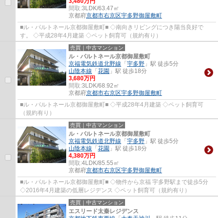
3,480万円
間取:
3LDK/63.47㎡
京都府
京都市右京区
宇多野御屋敷町
■ル・パルトネール京都御屋敷町■ ◇南向きリビングにつき陽当良好で
す。 ◇平成28年4月建築 ◇ペット飼育可（規約有り）
売買｜中古マンション
ル・パルトネール京都御屋敷町
京福電気鉄道北野線
「
宇多野
」駅 徒歩5分
山陰本線
「
花園
」駅 徒歩18分
3,680万円
間取:
3LDK/68.92㎡
京都府
京都市右京区
宇多野御屋敷町
■ル・パルトネール京都御屋敷町■ ◇平成28年4月建築 ◇ペット飼育可
（規約有り）
売買｜中古マンション
ル・パルトネール京都御屋敷町
京福電気鉄道北野線
「
宇多野
」駅 徒歩5分
山陰本線
「
花園
」駅 徒歩18分
4,380万円
間取:
4LDK/85.55㎡
京都府
京都市右京区
宇多野御屋敷町
■ル・パルトネール京都御屋敷町■ ◇物件から京福 宇多野駅まで徒歩5分
◇2016年4月建築の低層レジデンス ◇ペット飼育可（規約有り）
売買｜中古マンション
エスリード太秦レジデンス