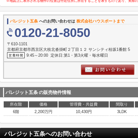
※地図上に表示される物件の位置は付近住所に所在することを表すものであり、実際
パレジット五条
へのお問い合わせは
株式会社ハウスポートまで
0120-21-8050
〒610-1101
京都府京都市西京区大枝北沓掛町２丁目１２ サンシティ桂坂1番館 5
9:45～20:00 定休日:第1・第3火曜・毎水曜日
パレジット五条
の販売物件情報
所在階
価格
管理費・共益費
間取り
6階
2,200万円
10,430円
3LDK
パレジット五条
へのお問い合わせ