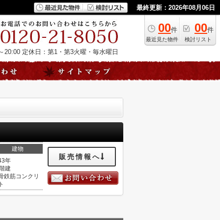
最終更新：2026年08月06日
00
00
件
件
最近見た物件
検討リスト
20:00
定休日：第1・第3火曜・毎水曜日
建物
販売情報へ
43年
1階建
骨鉄筋コンクリ
ト