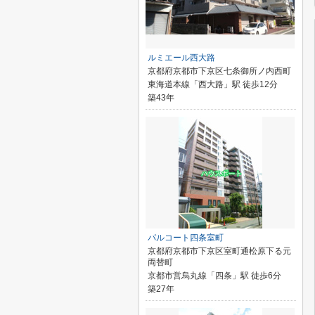
ルミエール西大路
京都府京都市下京区七条御所ノ内西町
東海道本線「西大路」駅 徒歩12分
築43年
パルコート四条室町
京都府京都市下京区室町通松原下る元
両替町
京都市営烏丸線「四条」駅 徒歩6分
築27年