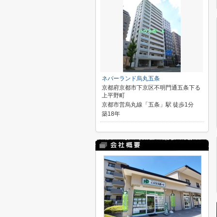
ネバーランド烏丸五条
京都府京都市下京区不明門通五条下る
上平野町
京都市営烏丸線「五条」駅 徒歩1分
築18年