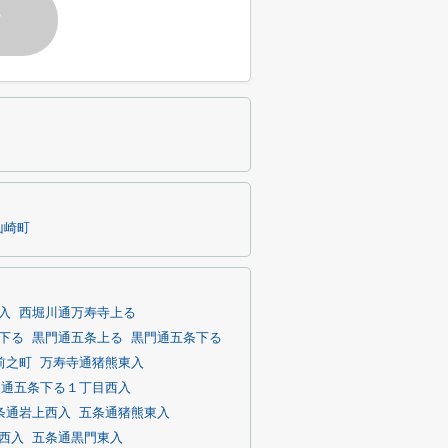
す
山崎町
入
西堀川通万寿寺上る
下る
黒門通五条上る
黒門通五条下る
前之町
万寿寺通猪熊東入
熊通五条下る１丁目西入
条通岩上西入
五条通猪熊東入
西入
五条通黒門東入