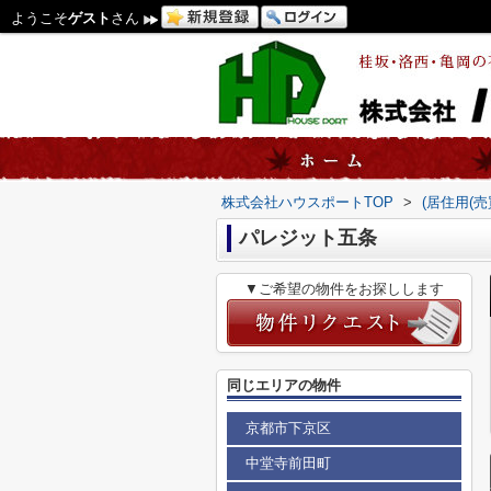
ようこそ
ゲスト
さん
株式会社ハウスポートTOP
>
(居住用(
パレジット五条
▼ご希望の物件をお探しします
同じエリアの物件
京都市下京区
中堂寺前田町