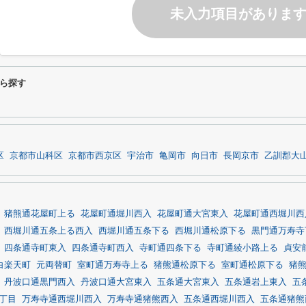
未入力項目がありま
ら探す
区
京都市山科区
京都市西京区
宇治市
亀岡市
向日市
長岡京市
乙訓郡大
猪熊通花屋町上る
花屋町通堀川西入
花屋町通大宮東入
花屋町通西堀川西
西堀川通五条上る西入
西堀川通五条下る
西堀川通松原下る
黒門通万寿寺
四条通寺町東入
四条通寺町西入
寺町通四条下る
寺町通綾小路上る
貞安
白楽天町
元両替町
室町通万寿寺上る
猪熊通松原下る
室町通松原下る
猪
丹波口通黒門西入
丹波口通大宮東入
五条通大宮東入
五条通岩上東入
五
丁目
万寿寺通西堀川西入
万寿寺通猪熊西入
五条通西堀川西入
五条通猪熊