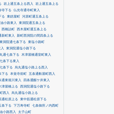
る
岩上通五条上る西入
岩上通五条上る
寿寺下る
仏光寺通寺町東入
下る
東錺屋町
河原町通五条上る
通油小路東入
東洞院通五条上る
西橋詰町
西木屋町通五条上る
通新町東入
新町西洞院の間四条上る
東洞院通七条下る
東塩小路町
東入
東洞院通塩小路下る
丸通七条下る
木津屋橋通室町東入
七条下る東入
七条下る
烏丸通塩小路上る西入
条下る
本覚寺前町
五条通麩屋町西入
条通東堀川東入
四条通醒ケ井東入
木津屋橋上る
西洞院通塩小路下る
町西入
烏丸通塩小路上る
筋通松原上る
東中筋通松原下る
五条下る
下万寿寺町
七条御所ノ内西町
油小路西入
太子山町