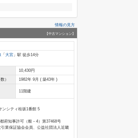
情報の見方
【中古マンション】
線
「
大宮
」駅 徒歩14分
10,430円
年数）
1982年 9月 ( 築43年 )
11階建
ンシティ桂坂1番館 5
 京都府知事許可（般－4）第37468号
取引業保証協会会員、公益社団法人近畿