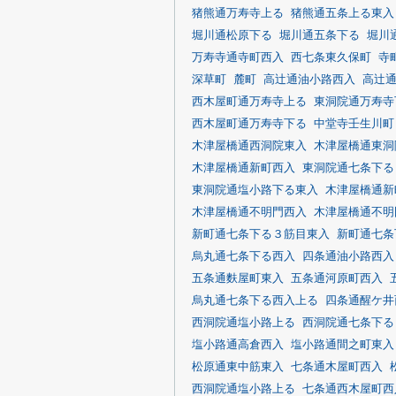
猪熊通万寿寺上る
猪熊通五条上る東入
堀川通松原下る
堀川通五条下る
堀川
万寿寺通寺町西入
西七条東久保町
寺
深草町
麓町
高辻通油小路西入
高辻
西木屋町通万寿寺上る
東洞院通万寿寺
西木屋町通万寿寺下る
中堂寺壬生川町
木津屋橋通西洞院東入
木津屋橋通東洞
木津屋橋通新町西入
東洞院通七条下る
東洞院通塩小路下る東入
木津屋橋通新
木津屋橋通不明門西入
木津屋橋通不明
新町通七条下る３筋目東入
新町通七条
烏丸通七条下る西入
四条通油小路西入
五条通麩屋町東入
五条通河原町西入
烏丸通七条下る西入上る
四条通醒ケ井
西洞院通塩小路上る
西洞院通七条下る
塩小路通高倉西入
塩小路通間之町東入
松原通東中筋東入
七条通木屋町西入
西洞院通塩小路上る
七条通西木屋町西