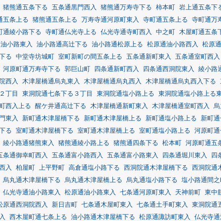
猪熊通五条下る
五条通黒門西入
猪熊通万寿寺下る
柿本町
岩上通五条下
通五条上る
猪熊通五条上る
万寿寺通河原町東入
寺町通五条上る
寺町通万
町通綾小路下る
寺町通仏光寺上る
仏光寺通寺町西入
中之町
木屋町通五条
通油小路東入
油小路通高辻下る
油小路通松原上る
松原通油小路西入
松原
下る
中堂寺坊城町
室町新町の間五条上る
五条通新町東入
五条通室町西入
河原町通万寿寺下る
郭巨山町
四条通新町西入
四条通西洞院東入
綾小路
院西入
木津屋橋通烏丸東入
木津屋橋通烏丸西入
木津屋橋通烏丸西入下る
２丁目
東洞院通七条下る３丁目
東洞院通塩小路上る
東洞院通塩小路上る
町西入上る
醒ケ井通高辻下る
木津屋橋通新町東入
木津屋橋通室町西入
烏
門東入
新町通木津屋橋下る
新町通木津屋橋上る
新町通塩小路上る
新町通
下る
室町通木津屋橋下る
室町通木津屋橋上る
室町通塩小路上る
河原町通
綾小路通猪熊東入
猪熊通綾小路上る
猪熊通四条下る
松本町
河原町通五
五条通御幸町西入
五条通富小路西入
五条通富小路東入
四条通堀川東入
四
西入
柏屋町
上平野町
高倉通塩小路下る
西洞院通木津屋橋下る
西洞院通
烏丸通木津屋橋下る
烏丸通木津屋橋上る
烏丸通塩小路下る
塩小路通間之
仏光寺通油小路東入
松原通油小路東入
七条通河原町東入
天神前町
東中
松原通西洞院西入
新日吉町
七条通木屋町東入
七条通土手町東入
東洞院通
入
西木屋町通七条上る
油小路通木津屋橋下る
松原通諏訪町東入
仏光寺通