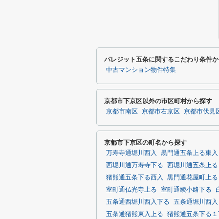
パレジット五条に関するこだわり条件か
中古マンション物件特集
京都市下京区以外の市区町村から探す
京都市南区
京都市右京区
京都市伏見
京都市下京区の町名から探す
万寿寺通堀川西入
黒門通五条上る東入
西堀川通万寿寺下る
西堀川通五条上る
猪熊通五条下る西入
黒門通花屋町上る
室町通仏光寺上る
室町通綾小路下る
五条通西堀川西入下る
五条通堀川西入
五条通猪熊東入上る
猪熊通五条下る１