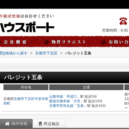
営業時間：9:45～
売買))地域から探す
>
京都市下京区
>
パレジット五条
パレジット五条
所在地
交通
築
山陰本線
「
丹波口
」駅 徒歩5分
京都府
京都市下京区
中堂寺前
1
阪急京都本線
「
大宮
」駅 徒歩14分
田町
鉄
京都市営烏丸線
「
五条
」駅 徒歩16分
ー
物件情報
周辺施設