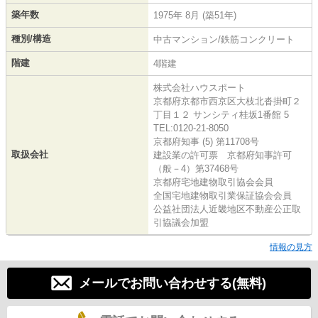
築年数
1975年 8月 (築51年)
種別/構造
中古マンション/鉄筋コンクリート
階建
4階建
株式会社ハウスポート
京都府京都市西京区大枝北沓掛町２
丁目１２ サンシティ桂坂1番館 5
TEL:0120-21-8050
京都府知事 (5) 第11708号
取扱会社
建設業の許可票 京都府知事許可
（般－4）第37468号
京都府宅地建物取引協会会員
全国宅地建物取引業保証協会会員
公益社団法人近畿地区不動産公正取
引協議会加盟
情報の見方
メールでお問い合わせする(無料)