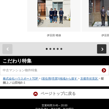
伊豆田 晴保
伊豆田
前
こだわり特集
中古マンション物件特集
株式会社ハウスポートTOP
>
(居住用(売買))地域から探す
>
京都市伏見区
>
醍
醐上ノ山団地B-1
ページトップに戻る
営業時間:9:45～20:00
定休日:第1・第3火曜・毎水曜日