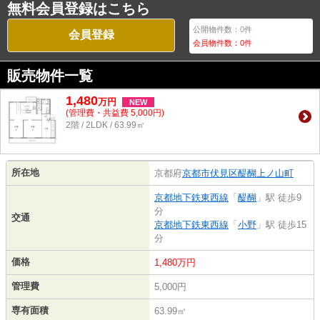
無料会員登録はこちら
公開物件数：
0
件
会員登録
会員物件数：
0
件
販売物件一覧
1,480
万
円
NEW
(管理費・共益費 5,000円)
2階 / 2LDK / 63.99㎡
所在地
京都府
京都市伏見区
醍醐上ノ山町
京都地下鉄東西線
「
醍醐
」駅 徒歩9
分
交通
京都地下鉄東西線
「
小野
」駅 徒歩15
分
価格
1,480万円
管理費
5,000円
専有面積
63.99㎡