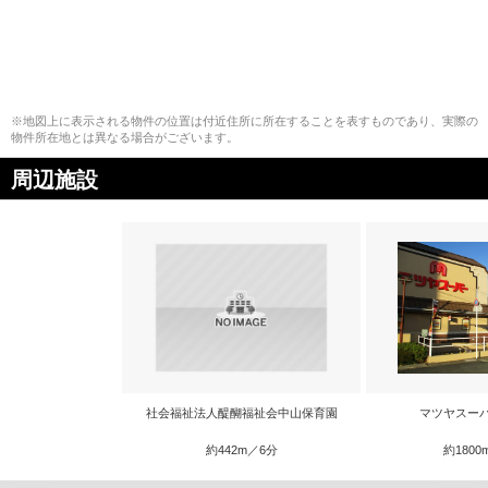
※地図上に表示される物件の位置は付近住所に所在することを表すものであり、実際の
物件所在地とは異なる場合がございます。
周辺施設
社会福祉法人醍醐福祉会中山保育園
マツヤスー
約442m／6分
約1800