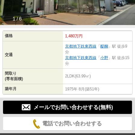
1 / 6
価格
1,480万円
京都地下鉄東西線
「
醍醐
」駅 徒歩9
分
交通
京都地下鉄東西線
「
小野
」駅 徒歩15
分
間取り
2LDK(63.99㎡)
(専有面積)
築年月
1975年 8月(築51年)
メールでお問い合わせする(無料)
電話でお問い合わせする