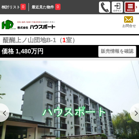
0
0
検討リスト
最近見た物件
お問合せ
醍醐上ノ山団地B-1（
1
室）
価格
1,480万円
販売情報を確認