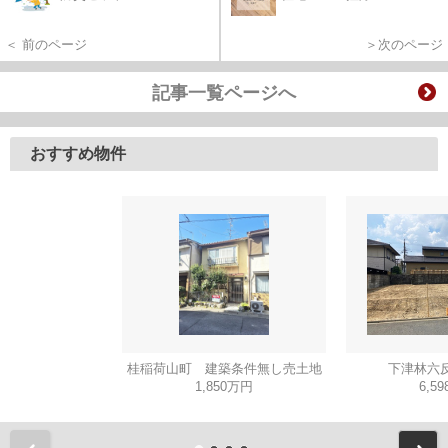
＜ 前のページ
＞次のページ
記事一覧ページへ
おすすめ物件
桂稲荷山町 建築条件無し売土地
下津林六反
1,850万円
6,5