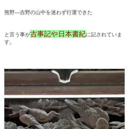
熊野―吉野の山中を迷わず行運できた
古事記や日本書紀
と言う事が
に記されていま
す。