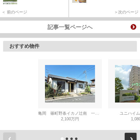
＜ 前のページ
＞次のページ
記事一覧ページへ
おすすめ物件
亀岡 篠町野条イカノ辻南 一戸建
ユニハイム
2,100万円
1,0