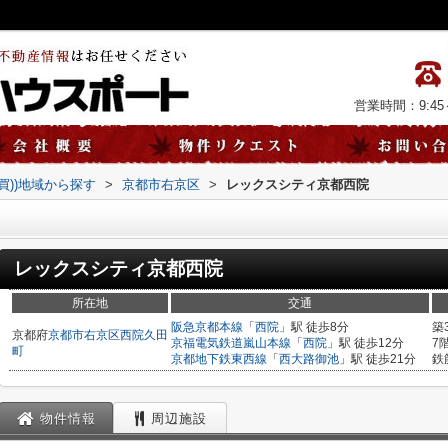
営業時間：9:45～
売買))地域から探す
>
京都市右京区
>
レックスシティ京都西院
レックスシティ京都西院
所在地
交通
阪急京都本線
「
西院
」駅 徒歩8分
築
京都府
京都市右京区
西院久田
京福電気鉄道嵐山本線
「
西院
」駅 徒歩12分
7
町
京都地下鉄東西線
「
西大路御池
」駅 徒歩21分
鉄
物件情報
周辺施設