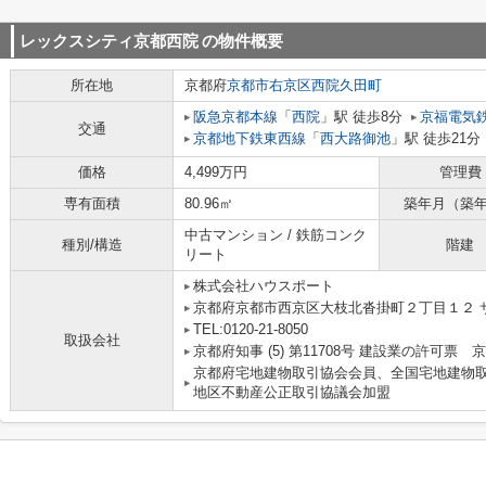
レックスシティ京都西院
の物件概要
所在地
京都府
京都市右京区
西院久田町
阪急京都本線
「
西院
」駅 徒歩8分
京福電気
交通
京都地下鉄東西線
「
西大路御池
」駅 徒歩21分
価格
4,499万円
管理費
専有面積
80.96㎡
築年月（築
中古マンション / 鉄筋コンク
種別/構造
階建
リート
株式会社ハウスポート
京都府京都市西京区大枝北沓掛町２丁目１２ サ
TEL:0120-21-8050
取扱会社
京都府知事 (5) 第11708号 建設業の許可票
京都府宅地建物取引協会会員、全国宅地建物
地区不動産公正取引協議会加盟