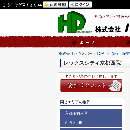
ようこそ
ゲスト
さん
株式会社ハウスポートTOP
>
(居住用(
レックスシティ京都西院
▼ご希望の物件をお探しします
同じエリアの物件
京都市右京区
西院久田町