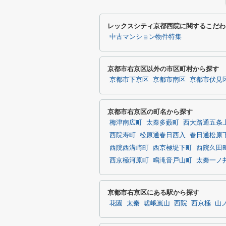
レックスシティ京都西院に関するこだわ
中古マンション物件特集
京都市右京区以外の市区町村から探す
京都市下京区
京都市南区
京都市伏見
京都市右京区の町名から探す
梅津南広町
太秦多藪町
西大路通五条
西院寿町
松原通春日西入
春日通松原
西院西溝崎町
西京極堤下町
西院久田
西京極河原町
鳴滝音戸山町
太秦一ノ
京都市右京区にある駅から探す
花園
太秦
嵯峨嵐山
西院
西京極
山