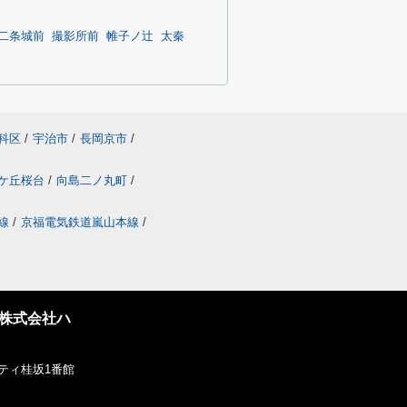
二条城前
撮影所前
帷子ノ辻
太秦
科区
/
宇治市
/
長岡京市
/
ケ丘桜台
/
向島二ノ丸町
/
線
/
京福電気鉄道嵐山本線
/
株式会社ハ
ティ桂坂1番館