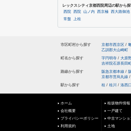
レックスシティ京都西院周辺の駅から探
西院
西院
山ノ内
西京極
西大路御池
常盤
上桂
市区町村から探す
京都市西京区
/
乙訓郡大山崎町
町名から探す
字円明寺
/
大原
吉祥院石原長田
路線から探す
阪急京都本線
/
京都市営烏丸線
/
駅から探す
桂
/
桂川
/
洛西
ホーム
桂坂物件情報
会社概要
一戸建て
プライバシーポリシー
中古マンショ
利用規約
土地