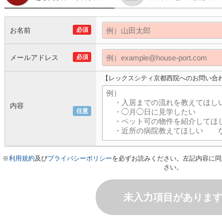
お名前
必須
メールアドレス
必須
【レックスシティ京都西院へのお問い合
内容
任意
※
利用規約
及び
プライバシーポリシー
を必ずお読みください。左記内容に同
さい。
未入力項目がありま