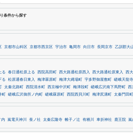
り条件から探す
区
京都市山科区
京都市西京区
宇治市
亀岡市
向日市
長岡京市
乙訓郡大
上る
春日通松原上る
西院高田町
西大路通松原西入
西大路通松原東入
西
下る
松原通春日東入
梅津罧原町
梅津大縄場町
宇多野御屋敷町
嵯峨天龍
町
太秦北路町
西院清水町
西京極中沢町
梅津段町
嵯峨広沢南下馬野町
西
井町
嵯峨広沢御所ノ内町
嵯峨罧原町
西院西貝川町
梅津尻溝町
太秦門田
ノ内
嵐電天神川
蚕ノ社
太秦広隆寺
帷子ノ辻
有栖川
車折神社
鹿王院
嵐