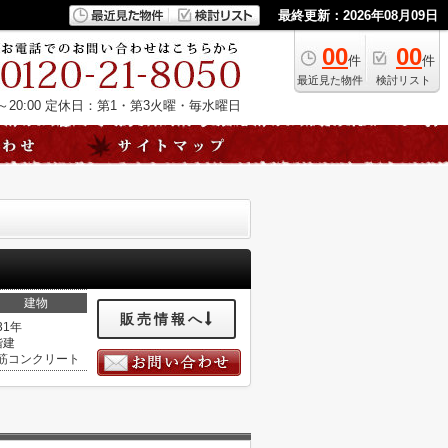
最終更新：2026年08月09日
00
00
件
件
最近見た物件
検討リスト
20:00
定休日：第1・第3火曜・毎水曜日
建物
販売情報へ
31年
階建
筋コンクリート