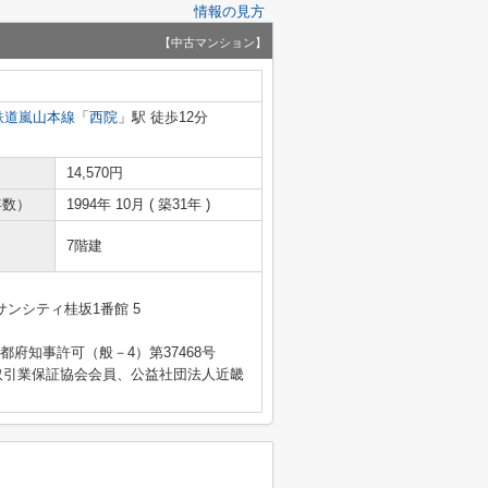
情報の見方
【中古マンション】
鉄道嵐山本線
「
西院
」駅 徒歩12分
14,570円
年数）
1994年 10月 ( 築31年 )
7階建
ンシティ桂坂1番館 5
 京都府知事許可（般－4）第37468号
取引業保証協会会員、公益社団法人近畿