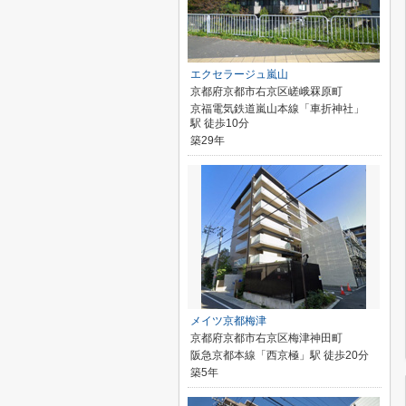
エクセラージュ嵐山
京都府京都市右京区嵯峨罧原町
京福電気鉄道嵐山本線「車折神社」
駅 徒歩10分
築29年
メイツ京都梅津
京都府京都市右京区梅津神田町
阪急京都本線「西京極」駅 徒歩20分
築5年