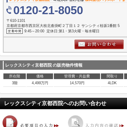
0120-21-8050
〒610-1101
京都府京都市西京区大枝北沓掛町２丁目１２ サンシティ桂坂1番館 5
9:45～20:00 定休日:第1・第3火曜・毎水曜日
レックスシティ京都西院
の販売物件情報
所在階
価格
管理費・共益費
間取り
3階
4,499万円
14,570円
4LDK
レックスシティ京都西院
へのお問い合わせ