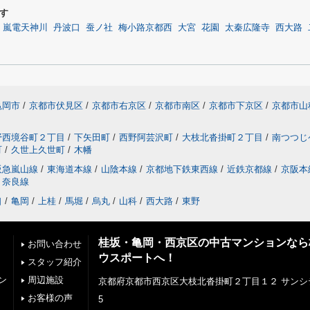
す
嵐電天神川
丹波口
蚕ノ社
梅小路京都西
大宮
花園
太秦広隆寺
西大路
亀岡市
/
京都市伏見区
/
京都市右京区
/
京都市南区
/
京都市下京区
/
京都市山
野西境谷町２丁目
/
下矢田町
/
西野阿芸沢町
/
大枝北沓掛町２丁目
/
南つつじ
町
/
久世上久世町
/
木幡
阪急嵐山線
/
東海道本線
/
山陰本線
/
京都地下鉄東西線
/
近鉄京都線
/
京阪本
奈良線
口
/
亀岡
/
上桂
/
馬堀
/
烏丸
/
山科
/
西大路
/
東野
桂坂・亀岡・西京区の中古マンションなら
お問い合わせ
ウスポートへ！
スタッフ紹介
ン
周辺施設
京都府京都市西京区大枝北沓掛町２丁目１２ サンシ
お客様の声
5