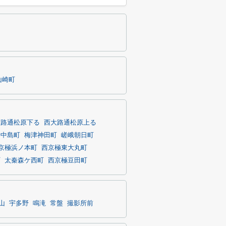
山崎町
大路通松原下る
西大路通松原上る
寺中島町
梅津神田町
嵯峨朝日町
京極浜ノ本町
西京極東大丸町
町
太秦森ケ西町
西京極豆田町
山
宇多野
鳴滝
常盤
撮影所前