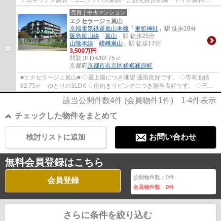
全室クロス張替・全室フローリング張替・CF...
売買｜中古マンション
エクセラージュ嵐山
京福電気鉄道嵐山本線
「
車折神社
」駅 徒歩10分
阪急嵐山線
「
嵐山
」駅 徒歩25分
山陰本線
「
嵯峨嵐山
」駅 徒歩17分
3,500万円
間取:
3LDK/82.75㎡
京都府
京都市右京区
嵯峨罧原町
■エクセラージュ嵐山■ ◇最上階につき眺望 通風良好です。 ◇専有面積
82.75㎡ ゆとりの3LDK ◇南向きリビングにつき陽当良好です。 ◇三方
角部屋につき通風 採光良好です。
該当公開件数
4
件 (会員物件
1
件)
1-4
件表示
チェックした物件をまとめて
検討リストに追加
お問い合わせ
無料会員登録はこちら
公開物件数：
0
件
会員登録
会員物件数：
0
件
さらに条件を絞り込む