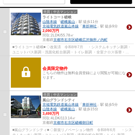
売買｜中古マンション
ライトコート嵯峨
山陰本線
「
嵯峨嵐山
」駅 徒歩11分
京福電気鉄道嵐山本線
「
車折神社
」駅 徒歩9分
2,090万円
間取:
2LDK/55.78㎡
京都府
京都市右京区
嵯峨広沢御所ノ内町
■ライトコート嵯峨■ ◇改装済 令和8年7月 ・システムキッチン新調・
ユニットバス新調・洗面化粧台新調・トイレ新調 ・全室クロス張替・全
室フローリング張替・ハウスクリーニング 他...
会員限定物件
こちらの物件は無料会員登録により閲覧が可能にな
ります。
売買｜中古マンション
嵐山グランドシティ
京福電気鉄道嵐山本線
「
車折神社
」駅 徒歩5分
山陰本線
「
嵯峨嵐山
」駅 徒歩15分
3,499万円
間取:
4LDK/113.14㎡
京都府
京都市右京区
嵯峨朝日町
■嵐山グランドシティ■ ◇新規リノベーション物件 令和8年6月 ・シス
テムキッチン新調・ユニットバス新調・洗面化粧台新調・トイレ新調 ・