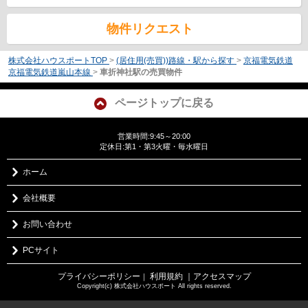
物件リクエスト
株式会社ハウスポートTOP
>
(居住用(売買))路線・駅から探す
>
京福電気鉄道
京福電気鉄道嵐山本線
>
車折神社駅の売買物件
ページトップに戻る
営業時間:9:45～20:00
定休日:第1・第3火曜・毎水曜日
ホーム
会社概要
お問い合わせ
PCサイト
プライバシーポリシー
利用規約
｜アクセスマップ
｜
Copyright(c) 株式会社ハウスポート All rights reserved.