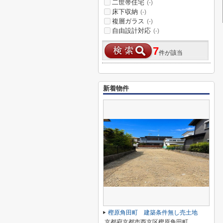
二世帯住宅
(-)
床下収納
(-)
複層ガラス
(-)
自由設計対応
(-)
7
件が該当
新着物件
樫原角田町 建築条件無し売土地
京都府京都市西京区樫原角田町