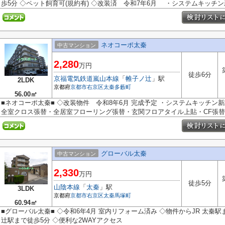
歩5分 ◇ペット飼育可(規約有) ◇改装済 令和7年6月 ・システムキッチン新
ネオコーポ太秦
中古マンション
2,280
万円
徒歩6分
京福電気鉄道嵐山本線
「
帷子ノ辻
」駅
2LDK
京都府
京都市右京区
太秦多藪町
56.00㎡
■ネオコーポ太秦■ ◇改装物件 令和8年6月 完成予定 ・システムキッチ
全室クロス張替・全居室フローリング張替・玄関フロアタイル上貼・CF張替・
グローバル太秦
中古マンション
2,330
万円
徒歩5分
山陰本線
「
太秦
」駅
3LDK
京都府
京都市右京区
太秦馬塚町
60.94㎡
■グローバル太秦■ ◇令和6年4月 室内リフォーム済み ◇物件からJR 太秦駅
辻駅まで徒歩5分 ◇便利な2WAYアクセス