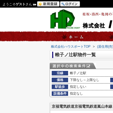
ようこそ
ゲスト
さん
株式会社ハウスポートTOP
>
(居住用(
帷子ノ辻駅物件一覧
沿線
帷子ノ辻駅
価格
下限なし～上限なし
駅徒歩
指定しない
設備条件
指定なし
京福電気鉄道京福電気鉄道嵐山本線