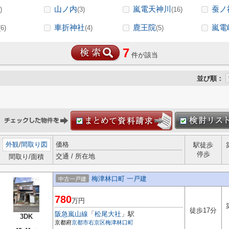
山ノ内
嵐電天神川
蚕ノ
)
(3)
(16)
車折神社
鹿王院
嵐電
(6)
(4)
(5)
7
件が該当
並び順：
外観
/
間取り図
価格
駅徒歩
停歩
交通 / 所在地
間取り/面積
梅津林口町 一戸建
中古一戸建
780
万円
徒歩17分
阪急嵐山線
「
松尾大社
」駅
3DK
京都府
京都市右京区
梅津林口町