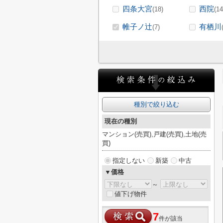
四条大宮
西院
(18)
(14
帷子ノ辻
有栖川
(7)
種別で絞り込む
現在の種別
マンション(売買),戸建(売買),土地(売
買)
指定しない
新築
中古
▼価格
～
値下げ物件
7
件が該当