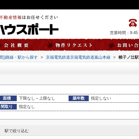
営業時間：9:45～
売買))路線・駅から探す
>
京福電気鉄道京福電気鉄道嵐山本線
>
帷子ノ辻駅
面積
下限なし～上限なし
築年数
指定しない
間取り
指定なし
駅で絞り込む