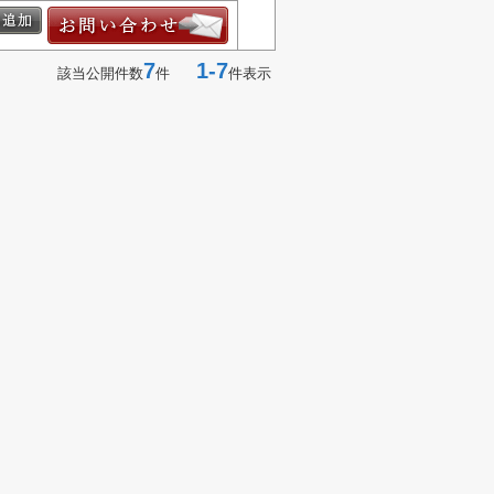
7
1-7
該当公開件数
件
件表示