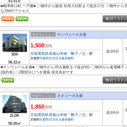
43.41㎡
■梅津林口町 一戸建■ ◇物件から阪急 松尾大社駅まで徒歩17分 ◇物件から
な2WAYアクセス
サンヴェール太秦
中古マンション
1,500
万円
徒歩6分
京福電気鉄道嵐山本線
「
帷子ノ辻
」駅
3DK
京都府
京都市右京区
太秦多藪町
58.22㎡
■サンヴェール太秦■ ◇物件からJR太秦駅まで徒歩9分 ◇物件から嵐電帷子
(規約有) ◇2階部分につき通風 採光良好です。
ネオコーポ太秦
中古マンション
1,850
万円
徒歩6分
京福電気鉄道嵐山本線
「
帷子ノ辻
」駅
2LDK
京都府
京都市右京区
太秦多藪町
56.00㎡