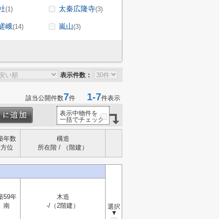
社
太秦広隆寺
(1)
(3)
嵯峨
嵐山
(14)
(3)
表示件数：
7
1-7
該当公開件数
件
件表示
表示中物件を
一括でチェック
築年数
構造
方位
所在階 / （階建）
築59年
木造
南
-/（2階建）
選択
▼