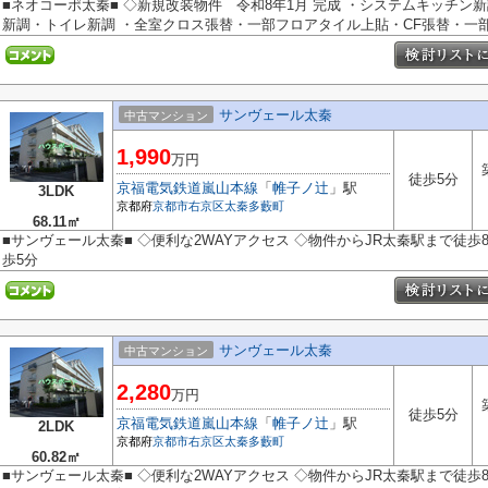
■ネオコーポ太秦■ ◇新規改装物件 令和8年1月 完成 ・システムキッチ
新調・トイレ新調 ・全室クロス張替・一部フロアタイル上貼・CF張替・一部建
サンヴェール太秦
中古マンション
1,990
万円
徒歩5分
京福電気鉄道嵐山本線
「
帷子ノ辻
」駅
3LDK
京都府
京都市右京区
太秦多藪町
68.11㎡
■サンヴェール太秦■ ◇便利な2WAYアクセス ◇物件からJR太秦駅まで徒
歩5分
サンヴェール太秦
中古マンション
2,280
万円
徒歩5分
京福電気鉄道嵐山本線
「
帷子ノ辻
」駅
2LDK
京都府
京都市右京区
太秦多藪町
60.82㎡
■サンヴェール太秦■ ◇便利な2WAYアクセス ◇物件からJR太秦駅まで徒