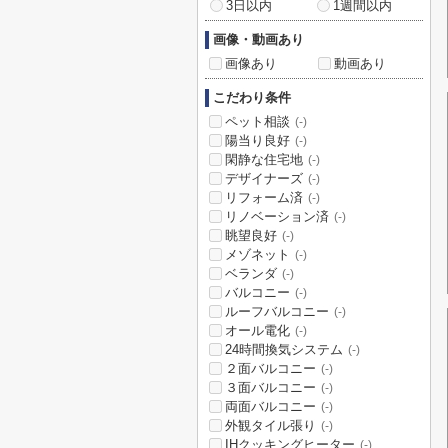
3日以内
1週間以内
画像・動画あり
画像あり
動画あり
こだわり条件
ペット相談
(-)
陽当り良好
(-)
閑静な住宅地
(-)
デザイナーズ
(-)
リフォーム済
(-)
リノベーション済
(-)
眺望良好
(-)
メゾネット
(-)
ベランダ
(-)
バルコニー
(-)
ルーフバルコニー
(-)
オール電化
(-)
24時間換気システム
(-)
２面バルコニー
(-)
３面バルコニー
(-)
両面バルコニー
(-)
外観タイル張り
(-)
IHクッキングヒーター
(-)