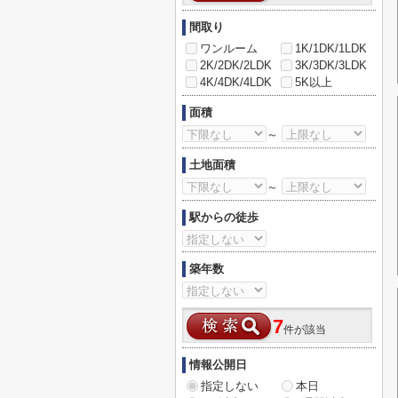
間取り
ワンルーム
1K/1DK/1LDK
2K/2DK/2LDK
3K/3DK/3LDK
4K/4DK/4LDK
5K以上
面積
～
土地面積
～
駅からの徒歩
築年数
7
件が該当
情報公開日
指定しない
本日