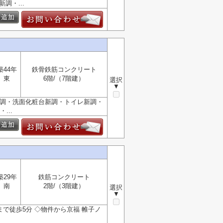
調・...
築44年
鉄骨鉄筋コンクリート
東
6階/（7階建）
選択
▼
ン新調・洗面化粧台新調・トイレ新調・
...
築29年
鉄筋コンクリート
南
2階/（3階建）
選択
▼
まで徒歩5分 ◇物件から京福 帷子ノ