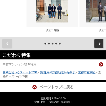
伊豆田 晴保
伊豆田
前
こだわり特集
中古マンション物件特集
株式会社ハウスポートTOP
>
(居住用(売買))地域から探す
>
京都市右京区
>
五
条ローズハイツB棟
ページトップに戻る
営業時間:9:45～20:00
定休日:第1・第3火曜・毎水曜日