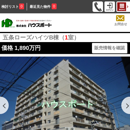
0
0
検討リスト
最近見た物件
お問合せ
五条ローズハイツB棟（
1
室）
価格
1,890万円
販売情報を確認