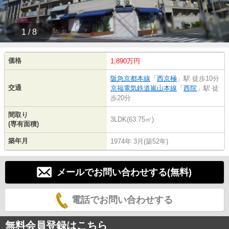
1 / 8
価格
1,890万円
阪急京都本線
「
西京極
」駅 徒歩10分
交通
京福電気鉄道嵐山本線
「
西院
」駅 徒
歩20分
間取り
3LDK(63.75㎡)
(専有面積)
築年月
1974年 3月(築52年)
メールでお問い合わせする(無料)
電話でお問い合わせする
無料会員登録はこちら