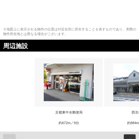
※地図上に表示される物件の位置は付近住所に所在することを表すものであり、実際の
物件所在地とは異なる場合がございます。
周辺施設
京都東中水郵便局
西京
約672m／9分
約884