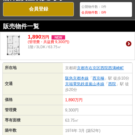
公開物件数：
0
件
会員登録
会員物件数：
0
件
販売物件一覧
1,890
万
円
NEW
(管理費・共益費 9,300円)
1階 / 3LDK / 63.75㎡
所在地
京都府
京都市右京区
西院西溝崎町
阪急京都本線
「
西京極
」駅 徒歩10分
交通
京福電気鉄道嵐山本線
「
西院
」駅 徒
歩20分
価格
1,890万円
管理費
9,300円
専有面積
63.75㎡
築年数
1974年 3月 (築52年)