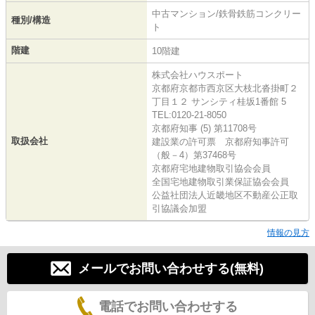
中古マンション/鉄骨鉄筋コンクリー
種別/構造
ト
階建
10階建
株式会社ハウスポート
京都府京都市西京区大枝北沓掛町２
丁目１２ サンシティ桂坂1番館 5
TEL:0120-21-8050
京都府知事 (5) 第11708号
取扱会社
建設業の許可票 京都府知事許可
（般－4）第37468号
京都府宅地建物取引協会会員
全国宅地建物取引業保証協会会員
公益社団法人近畿地区不動産公正取
引協議会加盟
情報の見方
メールでお問い合わせする(無料)
電話でお問い合わせする