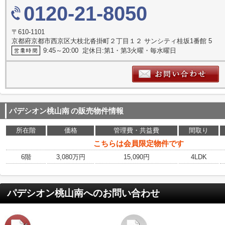
0120-21-8050
〒610-1101
京都府京都市西京区大枝北沓掛町２丁目１２ サンシティ桂坂1番館 5
9:45～20:00 定休日:第1・第3火曜・毎水曜日
パデシオン桃山南
の販売物件情報
所在階
価格
管理費・共益費
間取り
こちらは会員限定物件です
6階
3,080万円
15,090円
4LDK
パデシオン桃山南
へのお問い合わせ