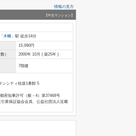
情報の見方
【中古マンション】
「
木幡
」駅 徒歩14分
15,090円
年数）
2000年 10月 ( 築25年 )
7階建
ンシティ桂坂1番館 5
 京都府知事許可（般－4）第37468号
取引業保証協会会員、公益社団法人近畿