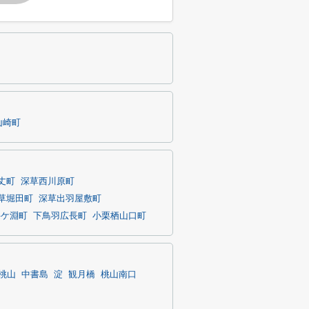
山崎町
丈町
深草西川原町
草堀田町
深草出羽屋敷町
牛ケ淵町
下鳥羽広長町
小栗栖山口町
桃山
中書島
淀
観月橋
桃山南口