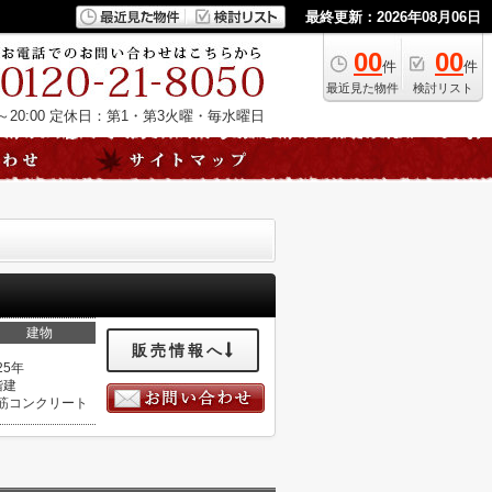
最終更新：2026年08月06日
00
00
件
件
最近見た物件
検討リスト
20:00
定休日：第1・第3火曜・毎水曜日
建物
販売情報へ
25年
階建
筋コンクリート