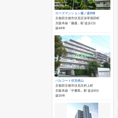
ローズマンション藤ノ森B棟
京都府京都市伏見区深草堀田町
京阪本線「藤森」駅 徒歩2分
築48年
パルコート伏見桃山
京都府京都市伏見区村上町
京阪本線「中書島」駅 徒歩8分
築30年