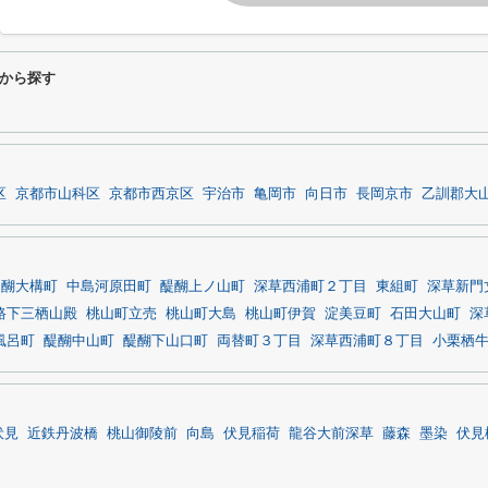
から探す
区
京都市山科区
京都市西京区
宇治市
亀岡市
向日市
長岡京市
乙訓郡大
醍醐大構町
中島河原田町
醍醐上ノ山町
深草西浦町２丁目
東組町
深草新門
路下三栖山殿
桃山町立売
桃山町大島
桃山町伊賀
淀美豆町
石田大山町
深
風呂町
醍醐中山町
醍醐下山口町
両替町３丁目
深草西浦町８丁目
小栗栖
伏見
近鉄丹波橋
桃山御陵前
向島
伏見稲荷
龍谷大前深草
藤森
墨染
伏見