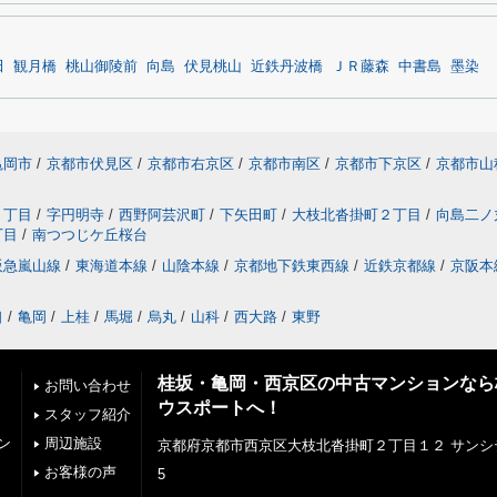
田
観月橋
桃山御陵前
向島
伏見桃山
近鉄丹波橋
ＪＲ藤森
中書島
墨染
亀岡市
/
京都市伏見区
/
京都市右京区
/
京都市南区
/
京都市下京区
/
京都市山
２丁目
/
字円明寺
/
西野阿芸沢町
/
下矢田町
/
大枝北沓掛町２丁目
/
向島二ノ
丁目
/
南つつじケ丘桜台
阪急嵐山線
/
東海道本線
/
山陰本線
/
京都地下鉄東西線
/
近鉄京都線
/
京阪本
口
/
亀岡
/
上桂
/
馬堀
/
烏丸
/
山科
/
西大路
/
東野
桂坂・亀岡・西京区の中古マンションなら
お問い合わせ
ウスポートへ！
スタッフ紹介
ン
周辺施設
京都府京都市西京区大枝北沓掛町２丁目１２ サンシ
お客様の声
5