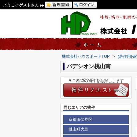
ようこそ
ゲスト
さん
株式会社ハウスポートTOP
>
(居住用(
パデシオン桃山南
▼ご希望の物件をお探しします
同じエリアの物件
京都市伏見区
桃山町大島