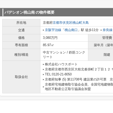
パデシオン桃山南
の物件概要
所在地
京都府
京都市伏見区
桃山町大島
京阪宇治線
「
桃山南口
」駅 徒歩11分
奈良線
交通
価格
3,080万円
管理費
専有面積
85.97㎡
築年月（築
中古マンション / 鉄筋コンク
種別/構造
階建
リート
株式会社ハウスポート
京都府京都市西京区大枝北沓掛町２丁目１２ サ
TEL:0120-21-8050
取扱会社
京都府知事 (5) 第11708号 建設業の許可票
京都府宅地建物取引協会会員、全国宅地建物
地区不動産公正取引協議会加盟