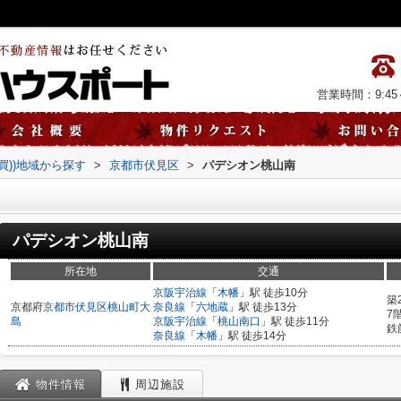
営業時間：9:45～
売買))地域から探す
>
京都市伏見区
>
パデシオン桃山南
パデシオン桃山南
所在地
交通
京阪宇治線
「
木幡
」駅 徒歩10分
築
京都府
京都市伏見区
桃山町大
奈良線
「
六地蔵
」駅 徒歩13分
7
島
京阪宇治線
「
桃山南口
」駅 徒歩11分
鉄
奈良線
「
木幡
」駅 徒歩14分
物件情報
周辺施設