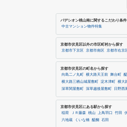
パデシオン桃山南に関するこだわり条件
中古マンション物件特集
京都市伏見区以外の市区町村から探す
京都市下京区
京都市南区
京都市右京
京都市伏見区の町名から探す
向島二ノ丸町
横大路天王前
舞台町
横大路三栖山城屋敷町
淀木津町
横大
深草関屋敷町
深草越後屋敷町
日野西
京都市伏見区にある駅から探す
稲荷
ＪＲ藤森
桃山
上鳥羽口
竹田
六地蔵
くいな橋
醍醐
石田