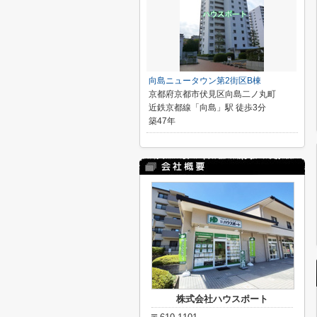
向島ニュータウン第2街区B棟
京都府京都市伏見区向島二ノ丸町
近鉄京都線「向島」駅 徒歩3分
築47年
株式会社ハウスポート