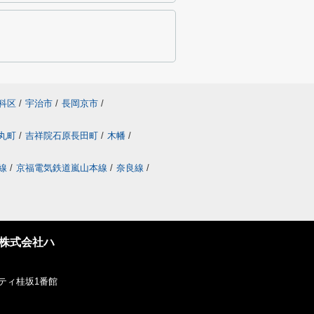
科区
/
宇治市
/
長岡京市
/
丸町
/
吉祥院石原長田町
/
木幡
/
線
/
京福電気鉄道嵐山本線
/
奈良線
/
株式会社ハ
ティ桂坂1番館