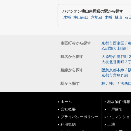
パデシオン桃山南周辺の駅から探す
木幡
桃山南口
六地蔵
木幡
桃山
石
市区町村から探す
京都市西京区
/
乙訓郡大山崎町
町名から探す
大原野西境谷町
大枝北沓掛町３
路線から探す
阪急京都本線
/
京都市営烏丸線
駅から探す
桂
/
桂川
/
洛西
ホーム
桂坂物件情報
会社概要
一戸建て
プライバシーポリシー
中古マンショ
利用規約
土地