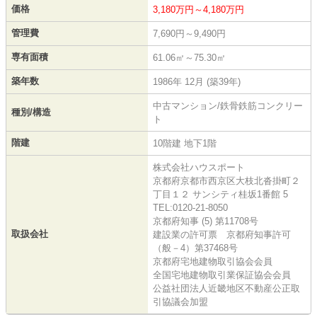
価格
3,180万円～4,180万円
管理費
7,690円～9,490円
専有面積
61.06㎡～75.30㎡
築年数
1986年 12月 (築39年)
中古マンション/鉄骨鉄筋コンクリー
種別/構造
ト
階建
10階建 地下1階
株式会社ハウスポート
京都府京都市西京区大枝北沓掛町２
丁目１２ サンシティ桂坂1番館 5
TEL:0120-21-8050
京都府知事 (5) 第11708号
取扱会社
建設業の許可票 京都府知事許可
（般－4）第37468号
京都府宅地建物取引協会会員
全国宅地建物取引業保証協会会員
公益社団法人近畿地区不動産公正取
引協議会加盟