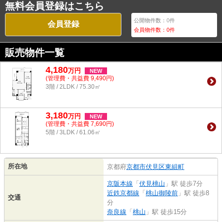
無料会員登録はこちら
公開物件数：
0
件
会員登録
会員物件数：
0
件
販売物件一覧
4,180
万
円
NEW
(管理費・共益費 9,490円)
3階 / 2LDK / 75.30㎡
3,180
万
円
NEW
(管理費・共益費 7,690円)
5階 / 3LDK / 61.06㎡
所在地
京都府
京都市伏見区
東組町
京阪本線
「
伏見桃山
」駅 徒歩7分
近鉄京都線
「
桃山御陵前
」駅 徒歩8
交通
分
奈良線
「
桃山
」駅 徒歩15分