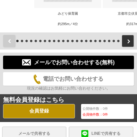
みどり保育園
京都市立伏
約295m／4分
約317
前
メールでお問い合わせする(無料)
電話でお問い合わせする
現況の確認はお気軽にお問い合わせください。
無料会員登録はこちら
公開物件数：
0
件
会員登録
会員物件数：
0
件
メールで共有する
LINEで共有する