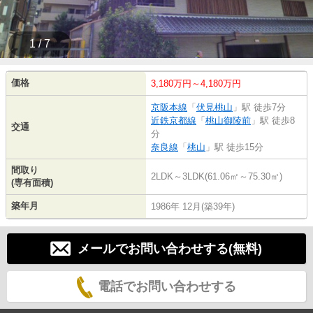
1 / 7
価格
3,180万円～4,180万円
京阪本線
「
伏見桃山
」駅 徒歩7分
近鉄京都線
「
桃山御陵前
」駅 徒歩8
交通
分
奈良線
「
桃山
」駅 徒歩15分
間取り
2LDK～3LDK(61.06㎡～75.30㎡)
(専有面積)
築年月
1986年 12月(築39年)
メールでお問い合わせする(無料)
電話でお問い合わせする