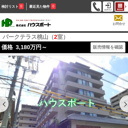
0
0
検討リスト
最近見た物件
お問合せ
パークテラス桃山（
2
室）
価格
3,180
万円～
販売情報を確認