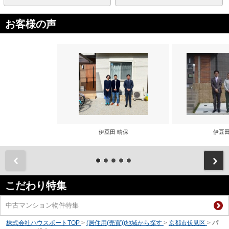
お客様の声
伊豆田 晴保
伊豆田
前
こだわり特集
中古マンション物件特集
株式会社ハウスポートTOP
>
(居住用(売買))地域から探す
>
京都市伏見区
>
パ