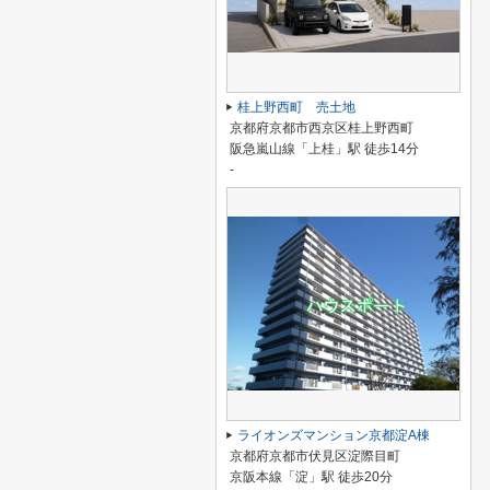
桂上野西町 売土地
京都府京都市西京区桂上野西町
阪急嵐山線「上桂」駅 徒歩14分
-
ライオンズマンション京都淀A棟
京都府京都市伏見区淀際目町
京阪本線「淀」駅 徒歩20分