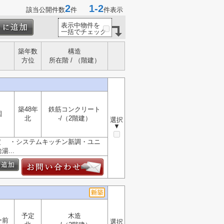
2
1-2
該当公開件数
件
件表示
表示中物件を
一括でチェック
築年数
構造
方位
所在階 / （階建）
築48年
鉄筋コンクリート
園
北
-/（2階建）
選択
▼
予定 ・システムキッチン新調・ユニ
...
予定
木造
ー前
選択