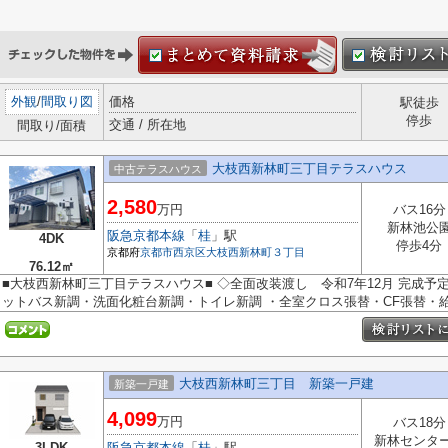
外観
/
間取り図
価格
駅徒歩
停歩
交通 / 所在地
間取り/面積
大枝西新林町三丁目テラスハウス
中古テラスハウス
2,580
万円
バス16分
新林池公
阪急京都本線
「
桂
」駅
4DK
停歩4分
京都府
京都市西京区
大枝西新林町３丁目
76.12㎡
■大枝西新林町三丁目テラスハウス■ ◇全面改装渡し 令和7年12月 完成
ットバス新調・洗面化粧台新調・トイレ新調 ・全室クロス張替・CF張替・給湯
大枝西新林町三丁目 新築一戸建
新築一戸建
4,099
万円
バス18分
新林センタ
3LDK
阪急京都本線
「
桂
」駅