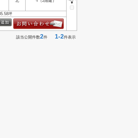
北
-/（2階建）
▼
.58坪
2
1-2
該当公開件数
件
件表示