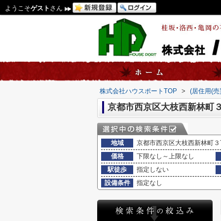
ようこそ
ゲスト
さん
株式会社ハウスポートTOP
>
(居住用(
京都市西京区大枝西新林町３
地域
京都市西京区大枝西新林町３
価格
下限なし～上限なし
駅徒歩
指定しない
設備条件
指定なし