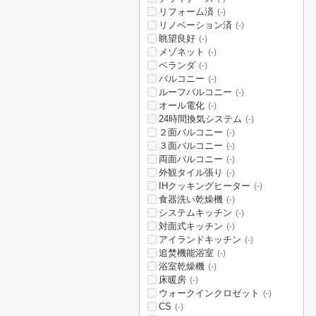
リフォーム済
(-)
リノベーション済
(-)
眺望良好
(-)
メゾネット
(-)
ベランダ
(-)
バルコニー
(-)
ルーフバルコニー
(-)
オール電化
(-)
24時間換気システム
(-)
２面バルコニー
(-)
３面バルコニー
(-)
両面バルコニー
(-)
外観タイル張り
(-)
IHクッキングヒーター
(-)
食器洗い乾燥機
(-)
システムキッチン
(-)
対面式キッチン
(-)
アイランドキッチン
(-)
追焚機能浴室
(-)
浴室乾燥機
(-)
床暖房
(-)
ウォークインクロゼット
(-)
CS
(-)