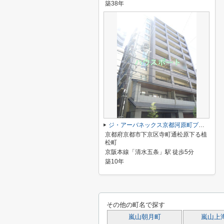
築38年
ジ・アーバネックス京都河原町プレイズ
京都府京都市下京区寺町通松原下る植
松町
京阪本線「清水五条」駅 徒歩5分
築10年
その他の町名で探す
嵐山朝月町
嵐山上