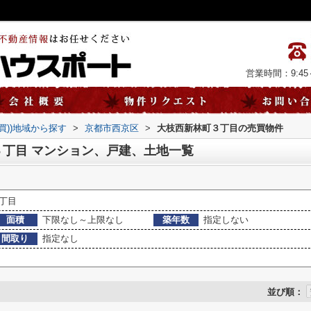
営業時間：9:45～
売買))地域から探す
>
京都市西京区
>
大枝西新林町３丁目の売買物件
丁目 マンション、戸建、土地一覧
丁目
面積
下限なし～上限なし
築年数
指定しない
間取り
指定なし
並び順：