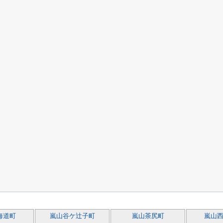
海道町
嵐山谷ケ辻子町
嵐山茶尻町
嵐山