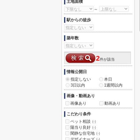
土地面積
～
駅からの徒歩
築年数
2
件が該当
情報公開日
指定しない
本日
3日以内
1週間以内
画像・動画あり
画像あり
動画あり
こだわり条件
ペット相談
(-)
陽当り良好
(-)
閑静な住宅地
(-)
デザイナーズ
(-)