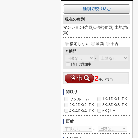
種別で絞り込む
現在の種別
マンション(売買),戸建(売買),土地(売
買)
指定しない
新築
中古
▼価格
～
値下げ物件
2
件が該当
間取り
ワンルーム
1K/1DK/1LDK
2K/2DK/2LDK
3K/3DK/3LDK
4K/4DK/4LDK
5K以上
面積
～