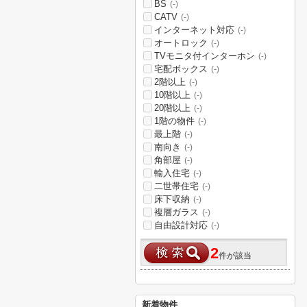
BS
(-)
CATV
(-)
インターネット対応
(-)
オートロック
(-)
TVモニタ付インターホン
(-)
宅配ボックス
(-)
2階以上
(-)
10階以上
(-)
20階以上
(-)
1階の物件
(-)
最上階
(-)
南向き
(-)
角部屋
(-)
輸入住宅
(-)
二世帯住宅
(-)
床下収納
(-)
複層ガラス
(-)
自由設計対応
(-)
2
件が該当
新着物件