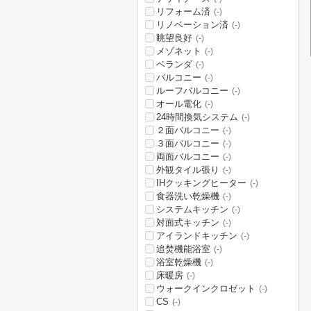
リフォーム済
(-)
リノベーション済
(-)
眺望良好
(-)
メゾネット
(-)
ベランダ
(-)
バルコニー
(-)
ルーフバルコニー
(-)
オール電化
(-)
24時間換気システム
(-)
２面バルコニー
(-)
３面バルコニー
(-)
両面バルコニー
(-)
外観タイル張り
(-)
IHクッキングヒーター
(-)
食器洗い乾燥機
(-)
システムキッチン
(-)
対面式キッチン
(-)
アイランドキッチン
(-)
追焚機能浴室
(-)
浴室乾燥機
(-)
床暖房
(-)
ウォークインクロゼット
(-)
CS
(-)