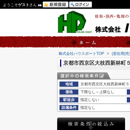
ようこそ
ゲスト
さん
株式会社ハウスポートTOP
>
(居住用(
京都市西京区大枝西新林町５
地域
京都市西京区大枝西新林町５
価格
下限なし～上限なし
駅徒歩
指定しない
設備条件
指定なし