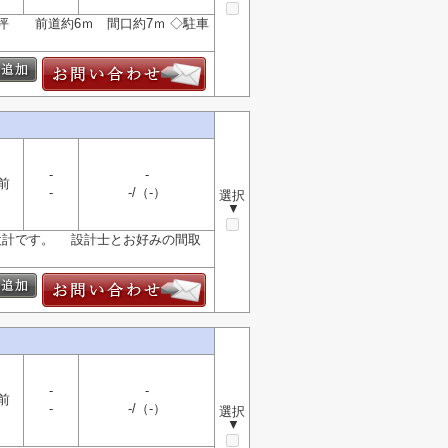
28坪 前道約6ｍ 間口約7ｍ ◇駐車
-
-
前
-
-/（-）
選択
▼
由設計です。 設計士とお好みの間取
-
-
前
-
-/（-）
選択
▼