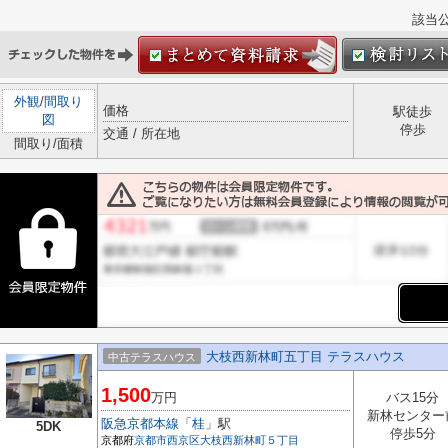
該当
外観
/
間取り
価格
駅徒歩
図
停歩
交通 / 所在地
間取り/面積
大枝西新林町五丁目 テラスハウス
中古テラスハウス
1,500
万円
バス15分
新林センター
阪急京都本線
「
桂
」駅
5DK
停歩5分
京都府
京都市西京区
大枝西新林町５丁目