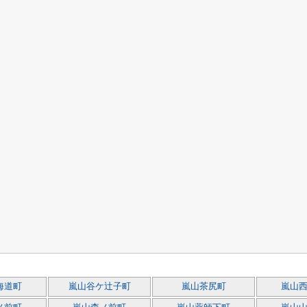
海道町
嵐山谷ケ辻子町
嵐山茶尻町
嵐山