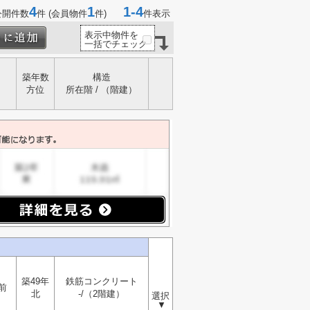
4
1
1-4
公開件数
件 (会員物件
件)
件表示
表示中物件を
一括でチェック
築年数
構造
方位
所在階 / （階建）
築49年
鉄筋コンクリート
前
北
-/（2階建）
選択
▼