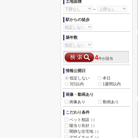
土地面積
～
駅からの徒歩
築年数
4
件が該当
情報公開日
指定しない
本日
3日以内
1週間以内
画像・動画あり
画像あり
動画あり
こだわり条件
ペット相談
(-)
陽当り良好
(-)
閑静な住宅地
(-)
デザイナーズ
(-)