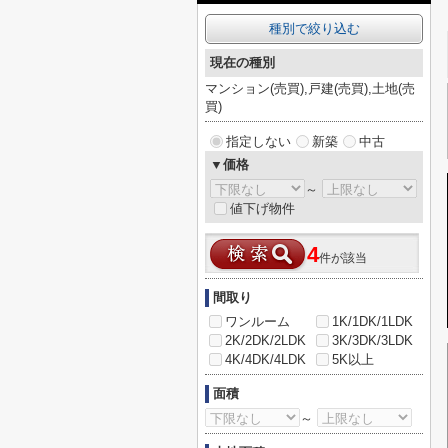
種別で絞り込む
現在の種別
マンション(売買),戸建(売買),土地(売
買)
指定しない
新築
中古
▼価格
～
値下げ物件
4
件が該当
間取り
ワンルーム
1K/1DK/1LDK
2K/2DK/2LDK
3K/3DK/3LDK
4K/4DK/4LDK
5K以上
面積
～