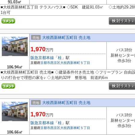
91.03㎡
■大枝西新林町五丁目 テラスハウス■ ◇5DK 建延91.03㎡ ◇土地約29.
1台可
大枝西新林町五町目 売土地
売地
1,970
万円
バス18分
新林センター
阪急京都本線
「
桂
」駅
停歩3分
京都府
京都市西京区
大枝西新林町５丁目
106.94㎡
■大枝西新林町五町目 売土地■ ◇建築条件付き売土地 ◇フリープラン 自
りの打合せで理想の家を♪ ◇土地約32坪 整形地 前道約6ｍ
大枝西新林町五町目 売土地
売地
1,970
万円
バス18分
新林センター
阪急京都本線
「
桂
」駅
停歩3分
京都府
京都市西京区
大枝西新林町５丁目
106.66㎡