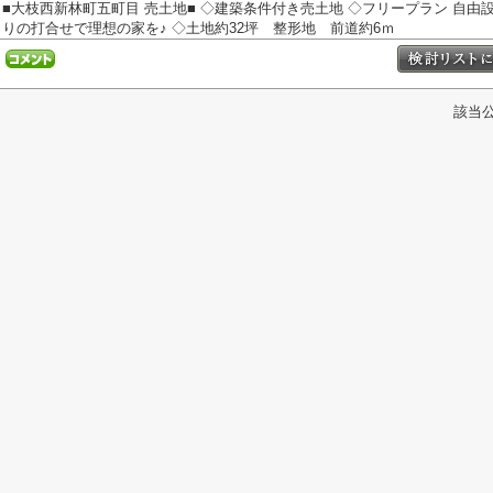
■大枝西新林町五町目 売土地■ ◇建築条件付き売土地 ◇フリープラン 自
りの打合せで理想の家を♪ ◇土地約32坪 整形地 前道約6ｍ
該当