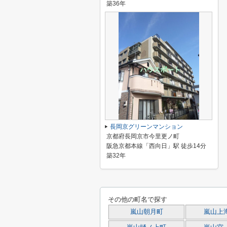
築36年
長岡京グリーンマンション
京都府長岡京市今里更ノ町
阪急京都本線「西向日」駅 徒歩14分
築32年
その他の町名で探す
嵐山朝月町
嵐山上