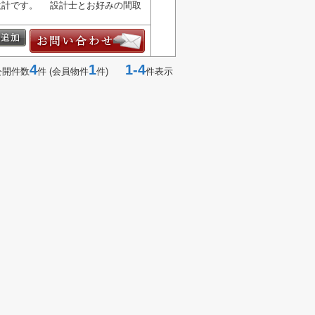
由設計です。 設計士とお好みの間取
4
1
1-4
公開件数
件 (会員物件
件)
件表示