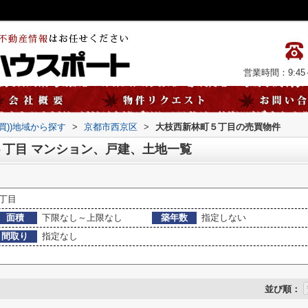
営業時間：9:45～
売買))地域から探す
>
京都市西京区
>
大枝西新林町５丁目の売買物件
丁目 マンション、戸建、土地一覧
丁目
面積
下限なし～上限なし
築年数
指定しない
間取り
指定なし
並び順：