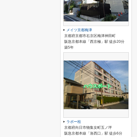
メイツ京都梅津
京都府京都市右京区梅津神田町
阪急京都本線「西京極」駅 徒歩20分
築5年
ラポー桂
京都府向日市物集女町五ノ坪
阪急京都本線「洛西口」駅 徒歩6分