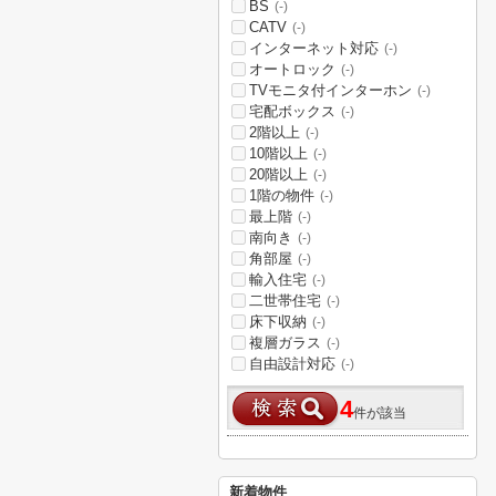
BS
(-)
CATV
(-)
インターネット対応
(-)
オートロック
(-)
TVモニタ付インターホン
(-)
宅配ボックス
(-)
2階以上
(-)
10階以上
(-)
20階以上
(-)
1階の物件
(-)
最上階
(-)
南向き
(-)
角部屋
(-)
輸入住宅
(-)
二世帯住宅
(-)
床下収納
(-)
複層ガラス
(-)
自由設計対応
(-)
4
件が該当
新着物件