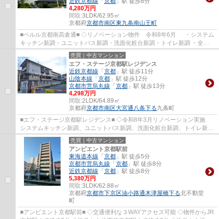
近鉄京都線
「
京都
」駅 徒歩8分
4,280万円
間取:
3LDK/62.95㎡
京都府
京都市南区
東九条南山王町
■ペルル京都南高倉通■ ◇リノベーション物件 令和8年6月 ・システム
キッチン新調・ユニットバス新調・洗面化粧台新調・トイレ新調 ・全室
クロス張替・全室フローリング張替・CF張替...
売買｜中古マンション
エフ・ステージ京都駅レジデンス
近鉄京都線
「
京都
」駅 徒歩11分
山陰本線
「
京都
」駅 徒歩12分
京都市営烏丸線
「
京都
」駅 徒歩13分
4,298万円
間取:
2LDK/64.89㎡
京都府
京都市南区
大宮通八条下る
九条町
■エフ・ステージ京都駅レジデンス■ ◇令和8年3月リノベーション実施
システムキッチン新調、ユニットバス新調、洗面化粧台新調、トイレ新
調、 クロス張替、フローリング張替、給湯...
売買｜中古マンション
アンビエント京都駅前
東海道本線
「
京都
」駅 徒歩5分
京都市営烏丸線
「
京都
」駅 徒歩8分
近鉄京都線
「
京都
」駅 徒歩8分
5,380万円
間取:
3LDK/62.88㎡
京都府
京都市下京区
油小路通木津屋橋下る
北不動堂
町
■アンビエント京都駅前■ ◇交通便利な３WAYアクセス可能 ◇物件からJR