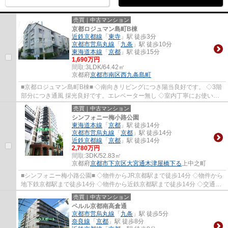
売買｜中古マンション
京都ロジュマン島町B棟
近鉄京都線
「
東寺
」駅 徒歩3分
京都市営烏丸線
「
九条
」駅 徒歩10分
東海道本線
「
京都
」駅 徒歩15分
1,690万円
間取:
3LDK/64.42㎡
京都府
京都市南区
西九条島町
■京都ロジュマン島町B棟■ ◇南向きリビングにつき陽当良好です。 ◇3階
部分につき通風 採光良好です。エレベーター無し ◇室内丁寧にお使いで
す。 ◇物件からイオンモール京都まで徒歩7分
売買｜中古マンション
シンフォニー梅小路公園
東海道本線
「
京都
」駅 徒歩14分
京都市営烏丸線
「
京都
」駅 徒歩14分
近鉄京都線
「
京都
」駅 徒歩14分
2,780万円
間取:
3DK/52.83㎡
京都府
京都市下京区
大宮通木津屋橋下る
上中之町
■シンフォニー梅小路公園■ ◇物件からJR京都駅まで徒歩14分 ◇物件から
地下鉄京都駅まで徒歩14分 ◇物件から近鉄京都駅まで徒歩14分 ◇交通便
利な3ＷＡＹアクセス可能
売買｜中古マンション
ペルル京都南高倉通
京都市営烏丸線
「
九条
」駅 徒歩5分
奈良線
「
京都
」駅 徒歩8分