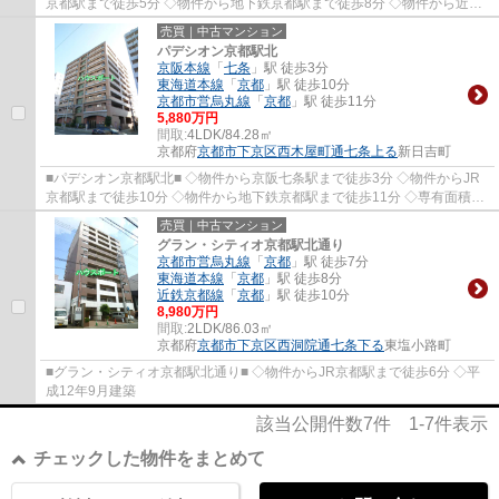
京都駅まで徒歩5分 ◇物件から地下鉄京都駅まで徒歩8分 ◇物件から近鉄
京都駅まで徒歩11分
売買｜中古マンション
パデシオン京都駅北
京阪本線
「
七条
」駅 徒歩3分
東海道本線
「
京都
」駅 徒歩10分
京都市営烏丸線
「
京都
」駅 徒歩11分
5,880万円
間取:
4LDK/84.28㎡
京都府
京都市下京区
西木屋町通七条上る
新日吉町
■パデシオン京都駅北■ ◇物件から京阪七条駅まで徒歩3分 ◇物件からJR
京都駅まで徒歩10分 ◇物件から地下鉄京都駅まで徒歩11分 ◇専有面積
84.28㎡ ゆとりの4LDK ◇角部屋につき通風 採光良...
売買｜中古マンション
グラン・シティオ京都駅北通り
京都市営烏丸線
「
京都
」駅 徒歩7分
東海道本線
「
京都
」駅 徒歩8分
近鉄京都線
「
京都
」駅 徒歩10分
8,980万円
間取:
2LDK/86.03㎡
京都府
京都市下京区
西洞院通七条下る
東塩小路町
■グラン・シティオ京都駅北通り■ ◇物件からJR京都駅まで徒歩6分 ◇平
成12年9月建築
該当公開件数
7
件
1-7
件表示
チェックした物件をまとめて