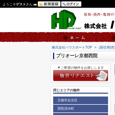
ようこそ
ゲスト
さん
株式会社ハウスポートTOP
>
(居住用(
プリオーレ京都西院
▼ご希望の物件をお探しします
同じエリアの物件
京都市右京区
西院清水町