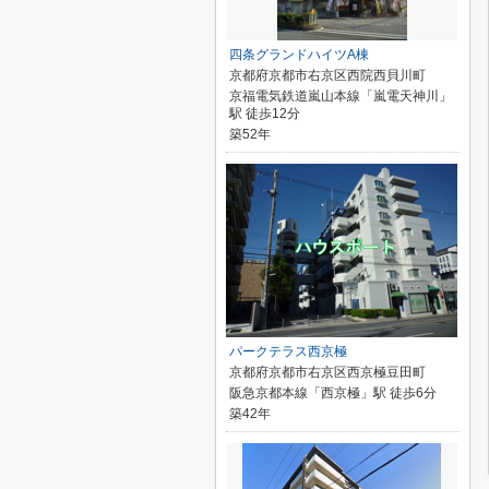
四条グランドハイツA棟
京都府京都市右京区西院西貝川町
京福電気鉄道嵐山本線「嵐電天神川」
駅 徒歩12分
築52年
パークテラス西京極
京都府京都市右京区西京極豆田町
阪急京都本線「西京極」駅 徒歩6分
築42年