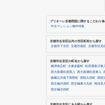
プリオーレ京都西院に関するこだわり条
中古マンション物件特集
京都市右京区以外の市区町村から探す
京都市下京区
京都市南区
京都市伏見
京都市右京区の町名から探す
梅津南広町
太秦多藪町
松原通春日東
西大路通松原西入
西大路通松原東入
嵯峨広沢南下馬野町
西院久田町
西院
西京極河原町
西京極東大丸町
鳴滝音
西京極豆田町
京都市右京区にある駅から探す