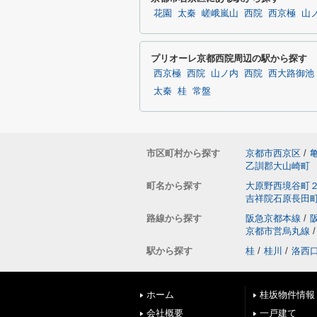
花園
太秦
嵯峨嵐山
西院
西京極
山
プリオーレ京都西院周辺の駅から探す
西京極
西院
山ノ内
西院
西大路御池
太秦
桂
常盤
市区町村から探す
京都市西京区
/
乙訓郡大山崎町
町名から探す
大原野西境谷町
吉祥院石原長田
路線から探す
阪急京都本線
/
京都市営烏丸線
/
駅から探す
桂
/
桂川
/
洛西
ホーム
桂坂物件情報
会社概要
一戸建て