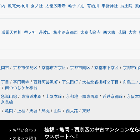
ノ内
嵐電天神川
蚕ノ社
太秦広隆寺
帷子ノ辻
有栖川
車折神社
鹿王院
嵐
嵐電天神川
蚕ノ社
丹波口
梅小路京都西
太秦広隆寺
西大路
花園
大宮
亀岡市
/
京都市伏見区
/
京都市右京区
/
京都市南区
/
京都市下京区
/
京都市山
２丁目
/
字円明寺
/
西野阿芸沢町
/
下矢田町
/
大枝北沓掛町２丁目
/
向島二ノ
町
/
南つつじケ丘桜台
阪急嵐山線
/
東海道本線
/
山陰本線
/
京都地下鉄東西線
/
近鉄京都線
/
京阪本
奈良線
口
/
亀岡
/
上桂
/
馬堀
/
烏丸
/
山科
/
西大路
/
東野
桂坂・亀岡・西京区の中古マンションなら
お問い合わせ
ウスポートへ！
スタッフ紹介