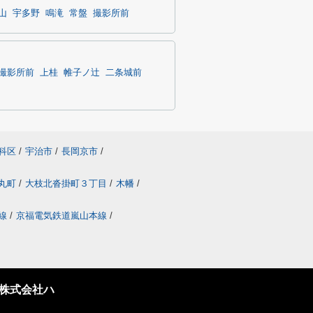
山
宇多野
鳴滝
常盤
撮影所前
撮影所前
上桂
帷子ノ辻
二条城前
科区
/
宇治市
/
長岡京市
/
丸町
/
大枝北沓掛町３丁目
/
木幡
/
線
/
京福電気鉄道嵐山本線
/
株式会社ハ