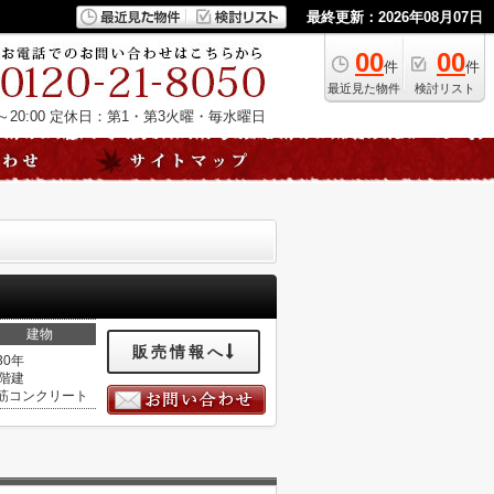
最終更新：2026年08月07日
00
00
件
件
最近見た物件
検討リスト
20:00
定休日：第1・第3火曜・毎水曜日
建物
販売情報へ
30年
0階建
筋コンクリート