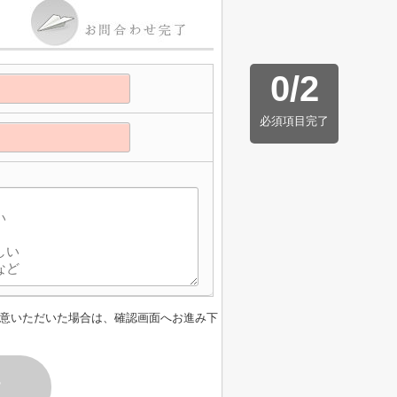
0
/
2
必須項目完了
】
意いただいた場合は、確認画面へお進み下
す