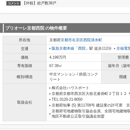
【外観】総戸数38戸
コメント
プリオーレ京都西院
の物件概要
所在地
京都府
京都市右京区
西院清水町
阪急京都本線
「
西院
」駅 徒歩112分
京福電
交通
価格
4,199万円
管理費
専有面積
67.39㎡
築年月（築
中古マンション / 鉄筋コンク
種別/構造
階建
リート
株式会社ハウスポート
京都府京都市西京区大枝北沓掛町２丁目１２ サ
TEL:0120-21-8050
取扱会社
京都府知事 (5) 第11708号 建設業の許可票
京都府宅地建物取引協会会員、全国宅地建物
地区不動産公正取引協議会加盟