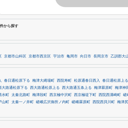
件から探す
区
京都市山科区
京都市西京区
宇治市
亀岡市
向日市
長岡京市
乙訓郡大
入
春日通松原下る
梅津大縄場町
西院寿町
松原通春日西入
春日通松原上
西大路通松原下る
西大路通松原上る
西大路通五条上る
梅津罧原町
梅津神
清水町
太秦北路町
梅津段町
西京極中沢町
西京極堤下町
西院西溝崎町
嵯
戸山町
太秦一ノ井町
嵯峨広沢御所ノ内町
嵯峨罧原町
西院西貝川町
梅津