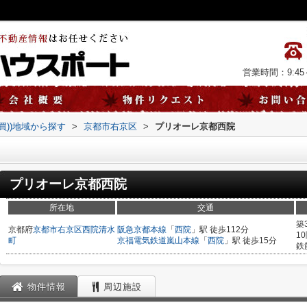
営業時間：9:45～
売買))地域から探す
>
京都市右京区
>
プリオーレ京都西院
プリオーレ京都西院
所在地
交通
築
京都府
京都市右京区
西院清水
阪急京都本線
「
西院
」駅 徒歩112分
1
町
京福電気鉄道嵐山本線
「
西院
」駅 徒歩15分
鉄
物件情報
周辺施設