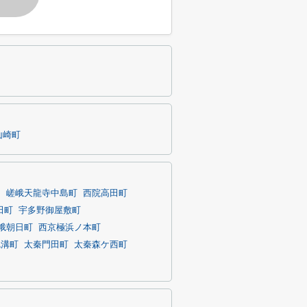
山崎町
る
嵯峨天龍寺中島町
西院高田町
田町
宇多野御屋敷町
峨朝日町
西京極浜ノ本町
尻溝町
太秦門田町
太秦森ケ西町