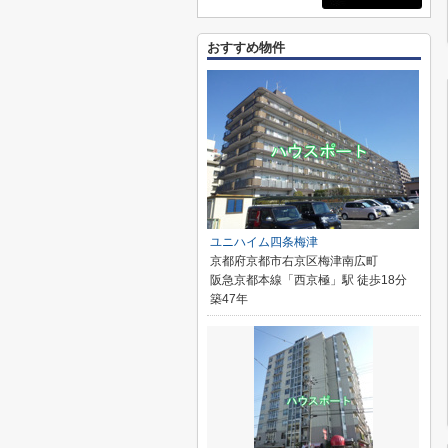
おすすめ物件
ユニハイム四条梅津
京都府京都市右京区梅津南広町
阪急京都本線「西京極」駅 徒歩18分
築47年